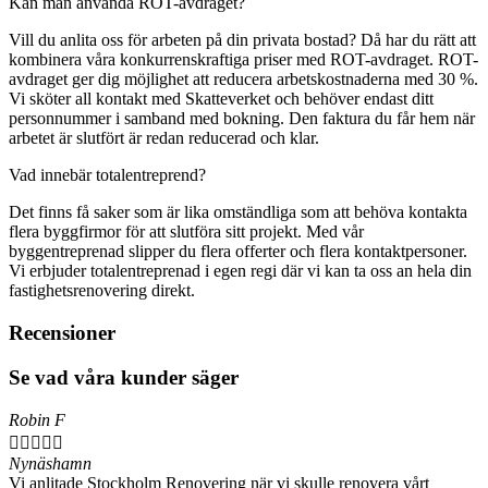
Kan man använda ROT-avdraget?
Vill du anlita oss för arbeten på din privata bostad? Då har du rätt att
kombinera våra konkurrenskraftiga priser med ROT-avdraget. ROT-
avdraget ger dig möjlighet att reducera arbetskostnaderna med 30 %.
Vi sköter all kontakt med Skatteverket och behöver endast ditt
personnummer i samband med bokning. Den faktura du får hem när
arbetet är slutfört är redan reducerad och klar.
Vad innebär totalentreprend?
Det finns få saker som är lika omständliga som att behöva kontakta
flera byggfirmor för att slutföra sitt projekt. Med vår
byggentreprenad slipper du flera offerter och flera kontaktpersoner.
Vi erbjuder totalentreprenad i egen regi där vi kan ta oss an hela din
fastighetsrenovering direkt.
Recensioner
Se vad våra kunder säger
Robin F





Nynäshamn
Vi anlitade Stockholm Renovering när vi skulle renovera vårt