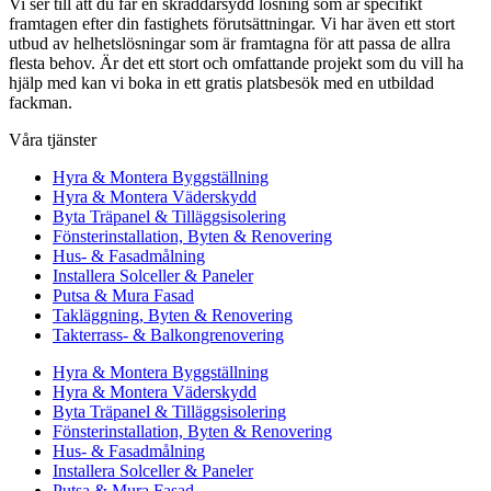
Vi ser till att du får en skräddarsydd lösning som är specifikt
framtagen efter din fastighets förutsättningar. Vi har även ett stort
utbud av helhetslösningar som är framtagna för att passa de allra
flesta behov. Är det ett stort och omfattande projekt som du vill ha
hjälp med kan vi boka in ett gratis platsbesök med en utbildad
fackman.
Våra tjänster
Hyra & Montera Byggställning
Hyra & Montera Väderskydd
Byta Träpanel & Tilläggsisolering
Fönsterinstallation, Byten & Renovering
Hus- & Fasadmålning
Installera Solceller & Paneler
Putsa & Mura Fasad
Takläggning, Byten & Renovering
Takterrass- & Balkongrenovering
Hyra & Montera Byggställning
Hyra & Montera Väderskydd
Byta Träpanel & Tilläggsisolering
Fönsterinstallation, Byten & Renovering
Hus- & Fasadmålning
Installera Solceller & Paneler
Putsa & Mura Fasad