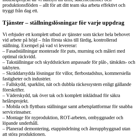
produktionsflöden – allt för att ditt team ska arbeta effektivt och
tryggt från dag ett.
Tjänster – ställningslösningar för varje uppdrag
Vi erbjuder ett komplett utbud av tjänster som täcker hela behovet
vid arbete på höjd – från första skiss till färdig, kontrollerad
ställning. Exempel på vad vi levererar:
– Fasadställningar monterade för puts, murning och måleri med
optimal räckvidd.
– Takställningar och skyddsräcken anpassade för plåt-, tätskikts- och
takbyten.
– Skräddarsydda lösningar för villor, flerbostadshus, kommersiella
fastigheter och industrier.
– Fallskydd, sparklist, nät och dubbla räckessystem enligt gällande
föreskrifter.
– Väderskydd, tak över tak och komplett inklädnad för säkra
helårsprojekt.
– Mobila och flyttbara ställningar samt arbetsplattformar för snabba
serviceinsatser.
– Montage för nyproduktion, ROT-arbeten, ombyggnader och
löpande underhåll.
– Planerad demontering, etappindelning och återuppbyggnad utan
att störa produktionen.