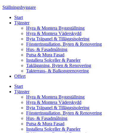
Skip
Ställningsbyggare
to
Start
content
Tjänster
Hyra & Montera Byggställning
Hyra & Montera Väderskydd
Byta Träpanel & Tilläggsisolering
Fönsterinstallation, Byten & Renovering
Hus- & Fasadmålning
Putsa & Mura Fasad
Installera Solceller & Paneler
Takläggning, Byten & Renovering
Takterrass- & Balkongrenovering
Offert
Start
Tjänster
Hyra & Montera Byggställning
Hyra & Montera Väderskydd
Byta Träpanel & Tilläggsisolering
Fönsterinstallation, Byten & Renovering
Hus- & Fasadmålning
Putsa & Mura Fasad
Installera Solceller & Paneler