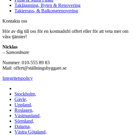
Takläggning, Byten & Renovering
Takterrass- & Balkongrenovering
Kontakta oss
Hör av dig till oss för en kostnadsfri offert eller för att veta mer om
våra tjänster!
Nicklas
–
Samordnare
Nummer: 010-555 89 83
Mail: offert@ställningsbyggare.se
Integritetspolicy
Vi utför arbeten i hela Sverige:
Stockholm,
Gävle,
Uppland,
Roslagen,
Västmanland,
Sörmland,
Dalarna,
Västra Götaland,