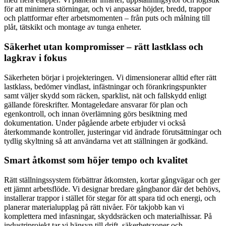
för att minimera störningar, och vi anpassar höjder, bredd, trappor
och plattformar efter arbetsmomenten – från puts och målning till
plåt, tätskikt och montage av tunga enheter.
Säkerhet utan kompromisser – rätt lastklass och
lagkrav i fokus
Säkerheten börjar i projekteringen. Vi dimensionerar alltid efter rätt
lastklass, bedömer vindlast, infästningar och förankringspunkter
samt väljer skydd som räcken, sparklist, nät och fallskydd enligt
gällande föreskrifter. Montageledare ansvarar för plan och
egenkontroll, och innan överlämning görs besiktning med
dokumentation. Under pågående arbete erbjuder vi också
återkommande kontroller, justeringar vid ändrade förutsättningar och
tydlig skyltning så att användarna vet att ställningen är godkänd.
Smart åtkomst som höjer tempo och kvalitet
Rätt ställningssystem förbättrar åtkomsten, kortar gångvägar och ger
ett jämnt arbetsflöde. Vi designar bredare gångbanor där det behövs,
installerar trappor i stället för stegar för att spara tid och energi, och
planerar materialupplag på rätt nivåer. För takjobb kan vi
komplettera med infasningar, skyddsräcken och materialhissar. På
industriprojekt tar vi hänsyn till drift, säkerhetszoner och