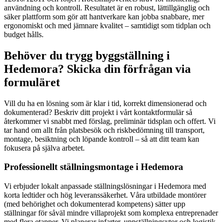
användning och kontroll. Resultatet är en robust, lättillgänglig och
säker plattform som gör att hantverkare kan jobba snabbare, mer
ergonomiskt och med jämnare kvalitet – samtidigt som tidplan och
budget hålls.
Behöver du trygg byggställning i
Hedemora? Skicka din förfrågan via
formuläret
Vill du ha en lösning som är klar i tid, korrekt dimensionerad och
dokumenterad? Beskriv ditt projekt i vårt kontaktformulär så
återkommer vi snabbt med förslag, preliminär tidsplan och offert. Vi
tar hand om allt från platsbesök och riskbedömning till transport,
montage, besiktning och löpande kontroll – så att ditt team kan
fokusera på själva arbetet.
Professionellt ställningsmontage i Hedemora
Vi erbjuder lokalt anpassade ställningslösningar i Hedemora med
korta ledtider och hög leveranssäkerhet. Våra utbildade montörer
(med behörighet och dokumenterad kompetens) sätter upp
ställningar för såväl mindre villaprojekt som komplexa entreprenader
med flera etapper. Vi planerar infarter, uppställningsytor och logistik