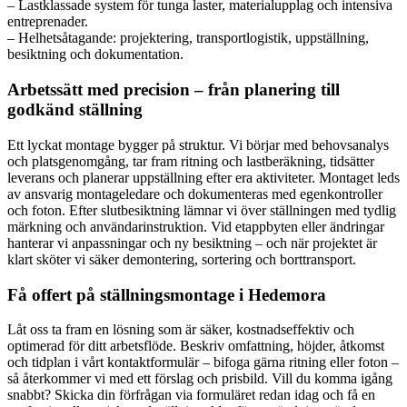
– Lastklassade system för tunga laster, materialupplag och intensiva
entreprenader.
– Helhetsåtagande: projektering, transportlogistik, uppställning,
besiktning och dokumentation.
Arbetssätt med precision – från planering till
godkänd ställning
Ett lyckat montage bygger på struktur. Vi börjar med behovsanalys
och platsgenomgång, tar fram ritning och lastberäkning, tidsätter
leverans och planerar uppställning efter era aktiviteter. Montaget leds
av ansvarig montageledare och dokumenteras med egenkontroller
och foton. Efter slutbesiktning lämnar vi över ställningen med tydlig
märkning och användarinstruktion. Vid etappbyten eller ändringar
hanterar vi anpassningar och ny besiktning – och när projektet är
klart sköter vi säker demontering, sortering och borttransport.
Få offert på ställningsmontage i Hedemora
Låt oss ta fram en lösning som är säker, kostnadseffektiv och
optimerad för ditt arbetsflöde. Beskriv omfattning, höjder, åtkomst
och tidplan i vårt kontaktformulär – bifoga gärna ritning eller foton –
så återkommer vi med ett förslag och prisbild. Vill du komma igång
snabbt? Skicka din förfrågan via formuläret redan idag och få en