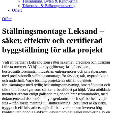
Takläggning, Byten & Renovering
Takterrass- & Balkongrenovering
Offert
Offert
Ställningsmontage Leksand –
säker, effektiv och certifierad
byggställning för alla projekt
Välj en partner i Leksand som sätter säkerhet, precision och tidsplan
i första rummet. Vi hjälper byggföretag, fastighetsägare,
bostadsrättsföreningar, industrier, entreprenörer och privatpersoner
med professionellt ställningsmontage för fasader, tak, nyproduktion
och underhåll. Varje lösning projekteras utifrån objektets
förutsättningar med tydlig belastningsanpassning, smart åtkomst och
säkra tillträdesvägar som stärker arbetsflödet på höjd. Våra utbildade
montörer arbetar enligt gällande regler och branschstandarder, med
dokumenterad riskbedömning, egenkontroll och spårbarhet i varje
steg – från första mätning till slutbesiktning. Resultatet är en stabil,
trygg och effektiv arbetsmiljö där hantverkare kan leverera hög
kvalitet utan onödiga avbrott, oavsett om det gäller renovering av en