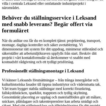
villa i centrala Leksand eller omfattande industriprojekt i
närområdet.
Behöver du ställningsservice i Leksand
med snabb leverans? Begär offert via
formuläret
När du anlitar oss får du en komplett tjänst: projektering, transport,
montage, dagliga kontroller och säker avetablering. Vi
dimensionerar rätt system för ditt uppdrag, minimerar stillestånd och
säkerställer att arbetsmiljökraven uppfylls från start. Beskriv ditt
projekt i vårt kontaktformulär så återkommer vi snabbt med
kostnadsfri rådgivning och ett tydligt prisförslag.
Professionellt ställningsmontage i Leksand
Vi känner Leksands förutsättningar – från trånga innergårdar och
kulturhistoriska fasader till öppna industriytor och väderutsatta tak.
Vårt team bygger stabila ställningar med korrekt förankring,
fallskyddsräcken, sparklist, trapptorn och tydlig skyltning.
Genomtänkt placering av upplag och materialflöden gör att målare,
snickare, plåtslagare och takentreprenörer kan arbeta smidigt och
säkert. Med rätt ställningsklass och tillträdeslösning får ditt projekt