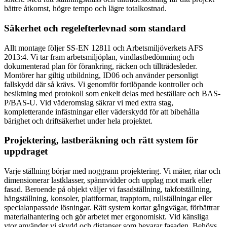
bättre åtkomst, högre tempo och lägre totalkostnad.
Säkerhet och regelefterlevnad som standard
Allt montage följer SS-EN 12811 och Arbetsmiljöverkets AFS
2013:4. Vi tar fram arbetsmiljöplan, vindlastbedömning och
dokumenterad plan för förankring, räcken och tillträdesleder.
Montörer har giltig utbildning, ID06 och använder personligt
fallskydd där så krävs. Vi genomför fortlöpande kontroller och
besiktning med protokoll som enkelt delas med beställare och BAS-
P/BAS-U. Vid väderomslag säkrar vi med extra stag,
kompletterande infästningar eller väderskydd för att bibehålla
bärighet och driftsäkerhet under hela projektet.
Projektering, lastberäkning och rätt system för
uppdraget
Varje ställning börjar med noggrann projektering. Vi mäter, ritar och
dimensionerar lastklasser, spännvidder och upplag mot mark eller
fasad. Beroende på objekt väljer vi fasadställning, takfotställning,
hängställning, konsoler, plattformar, trapptorn, rullställningar eller
specialanpassade lösningar. Rätt system kortar gångvägar, förbättrar
materialhantering och gör arbetet mer ergonomiskt. Vid känsliga
ytor använder vi skydd och distanser som bevarar fasaden. Behövs