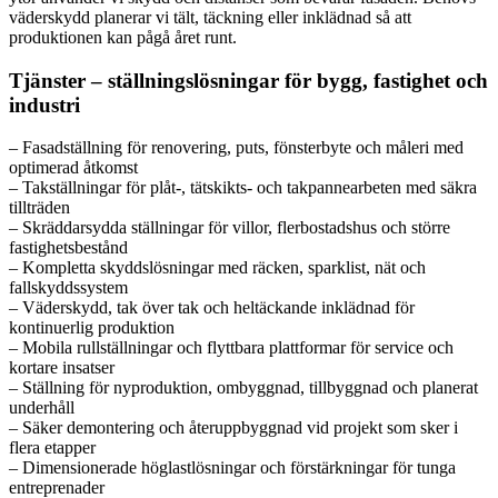
väderskydd planerar vi tält, täckning eller inklädnad så att
produktionen kan pågå året runt.
Tjänster – ställningslösningar för bygg, fastighet och
industri
– Fasadställning för renovering, puts, fönsterbyte och måleri med
optimerad åtkomst
– Takställningar för plåt-, tätskikts- och takpannearbeten med säkra
tillträden
– Skräddarsydda ställningar för villor, flerbostadshus och större
fastighetsbestånd
– Kompletta skyddslösningar med räcken, sparklist, nät och
fallskyddssystem
– Väderskydd, tak över tak och heltäckande inklädnad för
kontinuerlig produktion
– Mobila rullställningar och flyttbara plattformar för service och
kortare insatser
– Ställning för nyproduktion, ombyggnad, tillbyggnad och planerat
underhåll
– Säker demontering och återuppbyggnad vid projekt som sker i
flera etapper
– Dimensionerade höglastlösningar och förstärkningar för tunga
entreprenader