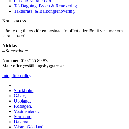
Putsa & Mura Fasad
Takläggning, Byten & Renovering
Takterrass- & Balkongrenovering
Kontakta oss
Hör av dig till oss för en kostnadsfri offert eller för att veta mer om
våra tjänster!
Nicklas
–
Samordnare
Nummer: 010-555 89 83
Mail: offert@ställningsbyggare.se
Integritetspolicy
Vi utför arbeten i hela Sverige:
Stockholm,
Gävle,
Uppland,
Roslagen,
Västmanland,
Sörmland,
Dalarna,
Västra Götaland,