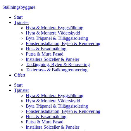
Skip
Ställningsbyggare
to
Start
content
Tjänster
Hyra & Montera Byggställning
Hyra & Montera Väderskydd
Byta Träpanel & Tilläggsisolering
Fönsterinstallation, Byten & Renovering
Hus- & Fasadmålning
Putsa & Mura Fasad
Installera Solceller & Paneler
Takläggning, Byten & Renovering
Takterrass- & Balkongrenovering
Offert
Start
Tjänster
Hyra & Montera Byggställning
Hyra & Montera Väderskydd
Byta Träpanel & Tilläggsisolering
Fönsterinstallation, Byten & Renovering
Hus- & Fasadmålning
Putsa & Mura Fasad
Installera Solceller & Paneler