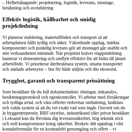
– Helhetsåtagande: projektering, logistik, leverans, montage,
besiktning och avetablering
Effektiv logistik, hållbarhet och smidig
projektledning
Vi planerar etablering, materialflöden och transport så att
arbetsplatsen hålls tydlig och säker. Välordnade upplag, märkta
komponenter och punktlig leverans gör att montaget går snabbt och
stör verksamheten minimalt. När projektet kräver etappindelning
hanterar vi demontering och omflytt effektivt för att bidra till jämnt
arbetsflöde. Vi prioriterar återbrukbara system, smarta transporter
och städade arbetsytor – bra för både miljön och din ekonomi.
Trygghet, garanti och transparent prissättning
Som beställare får du full dokumentation: ritningar, riskanalys,
besiktningsprotokoll och egenkontroller. Vi arbetar med försäkringar
och tydliga avtal, och våra offerter redovisar omfattning, lastklass
och valda system så att du vet exakt vad som ingår. Oavsett om du
är byggentreprenör, BRF-styrelse, industrikund eller privat beställare
i Leksand kan du förvänta dig leveranssäkerhet, hög teknisk nivå
och noll kompromisser kring säkerhet. Beskriv ditt uppdrag i vårt
kontaktformulär för en kostnadsfri genomgång och offert – vi