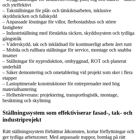
och yteffektivt
– Takställningar för plåt- och tätskiktsarbeten, inklusive
skyddsräcken och fallskydd
– Anpassade lösningar för villor, flerbostadshus och större
fastigheter
– Industriställning med förstärkta räcken, skyddssystem och tydliga
gångstråk
– Väderskydd, tak och inklädnad för kontinuerligt arbete året runt
– Mobila och rullbara ställningar för service, montage och snabba
insatser
– Ställningar för nyproduktion, ombyggnad, ROT och planerat
underhåll
– Säker demontering och ometablering vid projekt som sker i flera
etapper
– Lastoptimerade konstruktioner för entreprenader med hög
materialhantering
– Helhetsleverans: projektering, transportlogistik, montage,
besiktning och skyltning
Ställningssystem som effektiviserar fasad-, tak- och
industriprojekt
Rätt ställningssystem förbättrar åtkomsten, kortar förflyttningar och
ger tydliga arbetszoner. Med anpassade trappor, bomlag på rätt