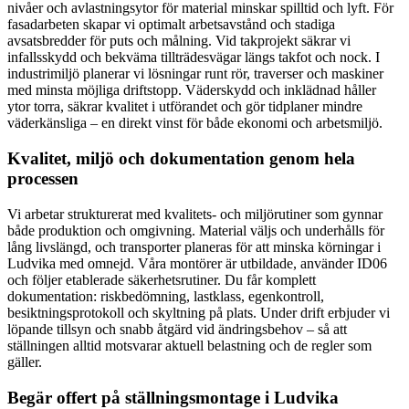
nivåer och avlastningsytor för material minskar spilltid och lyft. För
fasadarbeten skapar vi optimalt arbetsavstånd och stadiga
avsatsbredder för puts och målning. Vid takprojekt säkrar vi
infallsskydd och bekväma tillträdesvägar längs takfot och nock. I
industrimiljö planerar vi lösningar runt rör, traverser och maskiner
med minsta möjliga driftstopp. Väderskydd och inklädnad håller
ytor torra, säkrar kvalitet i utförandet och gör tidplaner mindre
väderkänsliga – en direkt vinst för både ekonomi och arbetsmiljö.
Kvalitet, miljö och dokumentation genom hela
processen
Vi arbetar strukturerat med kvalitets- och miljörutiner som gynnar
både produktion och omgivning. Material väljs och underhålls för
lång livslängd, och transporter planeras för att minska körningar i
Ludvika med omnejd. Våra montörer är utbildade, använder ID06
och följer etablerade säkerhetsrutiner. Du får komplett
dokumentation: riskbedömning, lastklass, egenkontroll,
besiktningsprotokoll och skyltning på plats. Under drift erbjuder vi
löpande tillsyn och snabb åtgärd vid ändringsbehov – så att
ställningen alltid motsvarar aktuell belastning och de regler som
gäller.
Begär offert på ställningsmontage i Ludvika