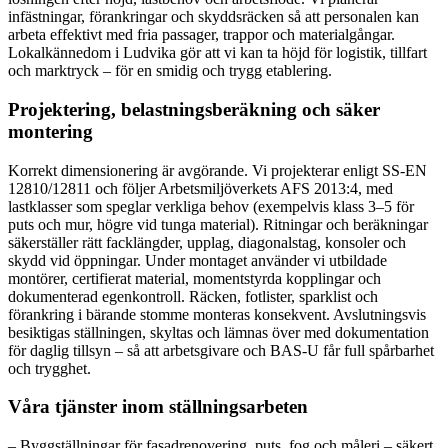
infästningar, förankringar och skyddsräcken så att personalen kan
arbeta effektivt med fria passager, trappor och materialgångar.
Lokalkännedom i Ludvika gör att vi kan ta höjd för logistik, tillfart
och marktryck – för en smidig och trygg etablering.
Projektering, belastningsberäkning och säker
montering
Korrekt dimensionering är avgörande. Vi projekterar enligt SS-EN
12810/12811 och följer Arbetsmiljöverkets AFS 2013:4, med
lastklasser som speglar verkliga behov (exempelvis klass 3–5 för
puts och mur, högre vid tunga material). Ritningar och beräkningar
säkerställer rätt facklängder, upplag, diagonalstag, konsoler och
skydd vid öppningar. Under montaget använder vi utbildade
montörer, certifierat material, momentstyrda kopplingar och
dokumenterad egenkontroll. Räcken, fotlister, sparklist och
förankring i bärande stomme monteras konsekvent. Avslutningsvis
besiktigas ställningen, skyltas och lämnas över med dokumentation
för daglig tillsyn – så att arbetsgivare och BAS-U får full spårbarhet
och trygghet.
Våra tjänster inom ställningsarbeten
– Byggställningar för fasadrenovering, puts, fog och måleri – säkert