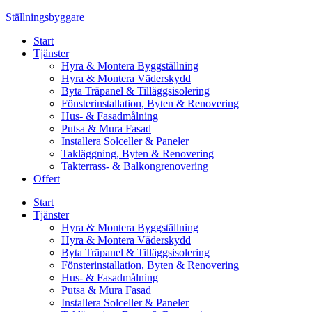
Skip
Ställningsbyggare
to
Start
content
Tjänster
Hyra & Montera Byggställning
Hyra & Montera Väderskydd
Byta Träpanel & Tilläggsisolering
Fönsterinstallation, Byten & Renovering
Hus- & Fasadmålning
Putsa & Mura Fasad
Installera Solceller & Paneler
Takläggning, Byten & Renovering
Takterrass- & Balkongrenovering
Offert
Start
Tjänster
Hyra & Montera Byggställning
Hyra & Montera Väderskydd
Byta Träpanel & Tilläggsisolering
Fönsterinstallation, Byten & Renovering
Hus- & Fasadmålning
Putsa & Mura Fasad
Installera Solceller & Paneler