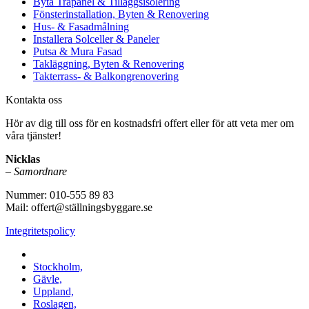
Byta Träpanel & Tilläggsisolering
Fönsterinstallation, Byten & Renovering
Hus- & Fasadmålning
Installera Solceller & Paneler
Putsa & Mura Fasad
Takläggning, Byten & Renovering
Takterrass- & Balkongrenovering
Kontakta oss
Hör av dig till oss för en kostnadsfri offert eller för att veta mer om
våra tjänster!
Nicklas
–
Samordnare
Nummer: 010-555 89 83
Mail: offert@ställningsbyggare.se
Integritetspolicy
Vi utför arbeten i hela Sverige:
Stockholm,
Gävle,
Uppland,
Roslagen,