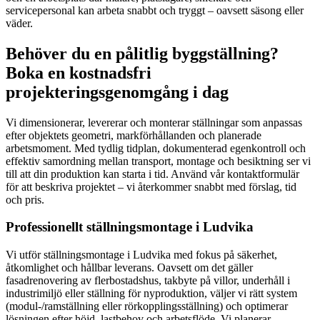
servicepersonal kan arbeta snabbt och tryggt – oavsett säsong eller
väder.
Behöver du en pålitlig byggställning?
Boka en kostnadsfri
projekteringsgenomgång i dag
Vi dimensionerar, levererar och monterar ställningar som anpassas
efter objektets geometri, markförhållanden och planerade
arbetsmoment. Med tydlig tidplan, dokumenterad egenkontroll och
effektiv samordning mellan transport, montage och besiktning ser vi
till att din produktion kan starta i tid. Använd vår kontaktformulär
för att beskriva projektet – vi återkommer snabbt med förslag, tid
och pris.
Professionellt ställningsmontage i Ludvika
Vi utför ställningsmontage i Ludvika med fokus på säkerhet,
åtkomlighet och hållbar leverans. Oavsett om det gäller
fasadrenovering av flerbostadshus, takbyte på villor, underhåll i
industrimiljö eller ställning för nyproduktion, väljer vi rätt system
(modul-/ramställning eller rörkopplingsställning) och optimerar
lösningen efter höjd, lastbehov och arbetsflöde. Vi planerar