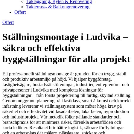
Takläggning, Byten & Renovering
Takterrass- & Balkongrenovering
Offert
Offert
Ställningsmontage i Ludvika –
säkra och effektiva
byggställningar för alla projekt
Ett professionellt ställningsmontage är grunden för en trygg, stabil
och produktiv arbetsmiljö på höjd. Vi hjälper byggföretag,
fastighetsägare, bostadsrättsföreningar, industrier, entreprenörer och
privatpersoner i Ludvika med kompletta lösningar för
byggställningar – från första projektering till färdig, skyltad ställning.
Genom noggrann planering, rätt lastklass, smart åtkomst och korrekt
infästning levererar vi ställningssystem som möter höga krav på
säkerhet och effektivitet vid fasadarbeten, takarbeten, nyproduktion
och industriprojekt. Vår metodik följer gällande standarder och
branschpraxis för att minimera risker, förenkla arbetsflöden och
korta ledtider. Resultatet blir bättre logistik, säkrare förflyttningar
och en arbetsplats där målare, plåtslagare, snickare och