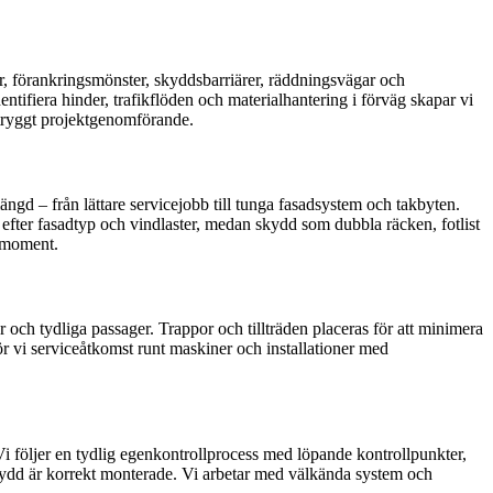
ar, förankringsmönster, skyddsbarriärer, räddningsvägar och
tifiera hinder, trafikflöden och materialhantering i förväg skapar vi
 tryggt projektgenomförande.
ngd – från lättare servicejobb till tunga fasadsystem och takbyten.
 efter fasadtyp och vindlaster, medan skydd som dubbla räcken, fotlist
tsmoment.
r och tydliga passager. Trappor och tillträden placeras för att minimera
r vi serviceåtkomst runt maskiner och installationer med
Vi följer en tydlig egenkontrollprocess med löpande kontrollpunkter,
 skydd är korrekt monterade. Vi arbetar med välkända system och