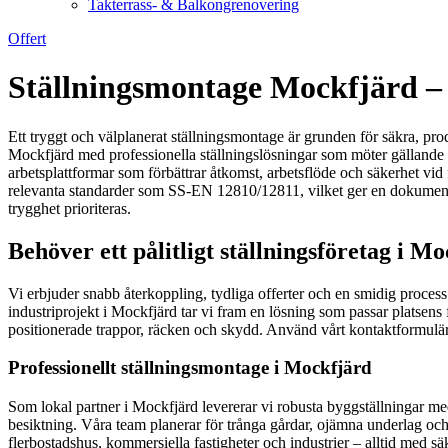
Takterrass- & Balkongrenovering
Offert
Ställningsmontage Mockfjärd – s
Ett tryggt och välplanerat ställningsmontage är grunden för säkra, prod
Mockfjärd med professionella ställningslösningar som möter gällande r
arbetsplattformar som förbättrar åtkomst, arbetsflöde och säkerhet vi
relevanta standarder som SS-EN 12810/12811, vilket ger en dokumenterat 
trygghet prioriteras.
Behöver ett pålitligt ställningsföretag i 
Vi erbjuder snabb återkoppling, tydliga offerter och en smidig proces
industriprojekt i Mockfjärd tar vi fram en lösning som passar platsens f
positionerade trappor, räcken och skydd. Använd vårt kontaktformulär fö
Professionellt ställningsmontage i Mockfjärd
Som lokal partner i Mockfjärd levererar vi robusta byggställningar med
besiktning. Våra team planerar för trånga gårdar, ojämna underlag och 
flerbostadshus, kommersiella fastigheter och industrier – alltid med