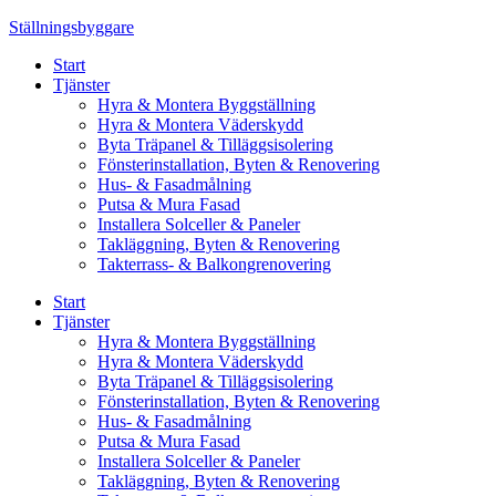
Skip
Ställningsbyggare
to
Start
content
Tjänster
Hyra & Montera Byggställning
Hyra & Montera Väderskydd
Byta Träpanel & Tilläggsisolering
Fönsterinstallation, Byten & Renovering
Hus- & Fasadmålning
Putsa & Mura Fasad
Installera Solceller & Paneler
Takläggning, Byten & Renovering
Takterrass- & Balkongrenovering
Start
Tjänster
Hyra & Montera Byggställning
Hyra & Montera Väderskydd
Byta Träpanel & Tilläggsisolering
Fönsterinstallation, Byten & Renovering
Hus- & Fasadmålning
Putsa & Mura Fasad
Installera Solceller & Paneler
Takläggning, Byten & Renovering