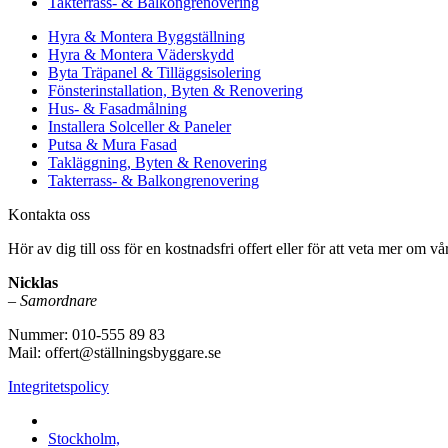
Takterrass- & Balkongrenovering
Hyra & Montera Byggställning
Hyra & Montera Väderskydd
Byta Träpanel & Tilläggsisolering
Fönsterinstallation, Byten & Renovering
Hus- & Fasadmålning
Installera Solceller & Paneler
Putsa & Mura Fasad
Takläggning, Byten & Renovering
Takterrass- & Balkongrenovering
Kontakta oss
Hör av dig till oss för en kostnadsfri offert eller för att veta mer om vår
Nicklas
–
Samordnare
Nummer: 010-555 89 83
Mail: offert@ställningsbyggare.se
Integritetspolicy
Vi utför arbeten i hela Sverige:
Stockholm,