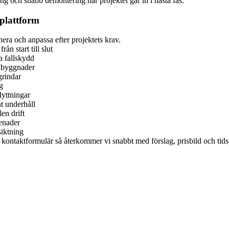
ng och snabb demontering när projektet går in i nästa fas.
 plattform
nera och anpassa efter projektets krav.
n start till slut
a fallskydd
ribyggnader
grindar
g
lyttningar
t underhåll
en drift
renader
siktning
t kontaktformulär så återkommer vi snabbt med förslag, prisbild och tidspl