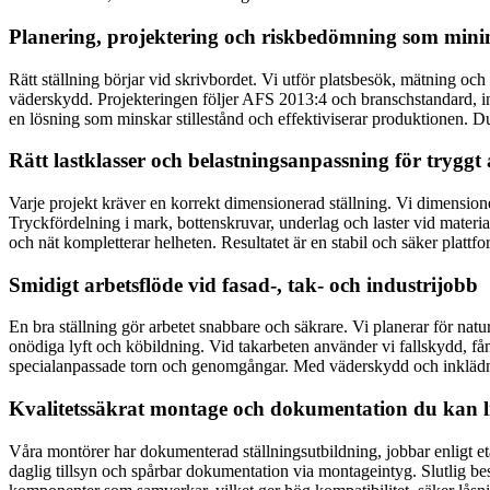
Planering, projektering och riskbedömning som mini
Rätt ställning börjar vid skrivbordet. Vi utför platsbesök, mätning oc
väderskydd. Projekteringen följer AFS 2013:4 och branschstandard, inkl
en lösning som minskar stillestånd och effektiviserar produktionen. D
Rätt lastklasser och belastningsanpassning för tryggt 
Varje projekt kräver en korrekt dimensionerad ställning. Vi dimensione
Tryckfördelning i mark, bottenskruvar, underlag och laster vid materia
och nät kompletterar helheten. Resultatet är en stabil och säker plattf
Smidigt arbetsflöde vid fasad-, tak- och industrijobb
En bra ställning gör arbetet snabbare och säkrare. Vi planerar för natu
onödiga lyft och köbildning. Vid takarbeten använder vi fallskydd, få
specialanpassade torn och genomgångar. Med väderskydd och inklädnad
Kvalitetssäkrat montage och dokumentation du kan l
Våra montörer har dokumenterad ställningsutbildning, jobbar enligt eta
daglig tillsyn och spårbar dokumentation via montageintyg. Slutlig bes