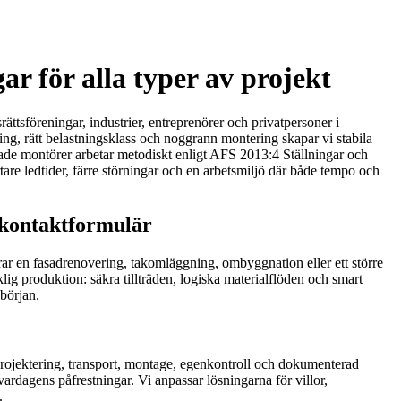
r för alla typer av projekt
ättsföreningar, industrier, entreprenörer och privatpersoner i
ng, rätt belastningsklass och noggrann montering skapar vi stabila
ldade montörer arbetar metodiskt enligt AFS 2013:4 Ställningar och
tare ledtider, färre störningar och en arbetsmiljö där både tempo och
t kontaktformulär
rar en fasadrenovering, takomläggning, ombyggnation eller ett större
rklig produktion: säkra tillträden, logiska materialflöden och smart
 början.
: projektering, transport, montage, egenkontroll och dokumenterad
ardagens påfrestningar. Vi anpassar lösningarna för villor,
.