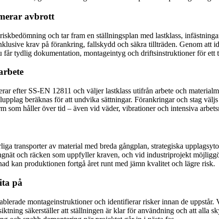
merar avbrott
h riskbedömning och tar fram en ställningsplan med lastklass, infästning
usive krav på förankring, fallskydd och säkra tillträden. Genom att iden
u får tydlig dokumentation, montageintyg och driftsinstruktioner för ett
arbete
rar efter SS-EN 12811 och väljer lastklass utifrån arbete och materialmä
lupplag beräknas för att undvika sättningar. Förankringar och stag väljs
orm som håller över tid – även vid väder, vibrationer och intensiva arbe
rliga transporter av material med breda gångplan, strategiska upplagsyto
ngnät och räcken som uppfyller kraven, och vid industriprojekt möjliggö
 kan produktionen fortgå året runt med jämn kvalitet och lägre risk.
ita på
blerade montageinstruktioner och identifierar risker innan de uppstår. 
iktning säkerställer att ställningen är klar för användning och att alla