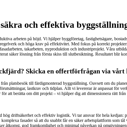
äkra och effektiva byggställninga
uktiva arbeten på höjd. Vi hjälper byggföretag, fastighetsägare, bostadsr
egelverk och höga krav på effektivitet. Med fokus på korrekt projekteri
d fasadarbeten, takarbeten, nyproduktion och industriprojekt. Våra utbi
säker lösning från första skiss till slutbesiktning. Resultatet blir kor
Mockfjärd? Skicka en offertförfrågan via vår
s från platsbesök till färdigmonterad byggställning. Oavsett om du plane
örutsättningar, lastkrav och tidplan. Allt vi levererar är anpassat för ve
r att berätta om ditt projekt – vi hjälper dig att dimensionera rätt från
 hög driftsäkerhet och effektiv logistik. Vi tar ansvar för hela kedjan
komplexa fasader så att du snabbt får en säker arbetsplattform som tål v
 säker åtkomst, god framkomlighet och minimal påverkan på omgivningen