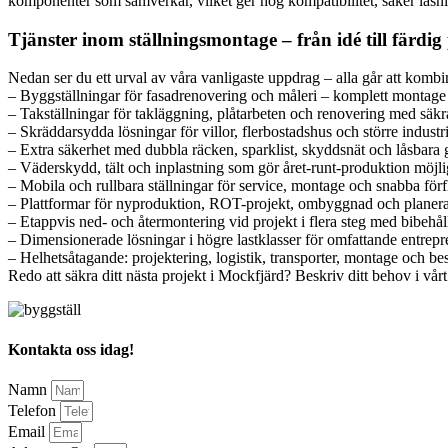
komponenter som samverkar, vilket ger hög kompatibilitet, säker låsni
Tjänster inom ställningsmontage – från idé till färdig
Nedan ser du ett urval av våra vanligaste uppdrag – alla går att kombi
– Byggställningar för fasadrenovering och måleri – komplett montage frå
– Takställningar för takläggning, plåtarbeten och renovering med säkr
– Skräddarsydda lösningar för villor, flerbostadshus och större indust
– Extra säkerhet med dubbla räcken, sparklist, skyddsnät och låsbara 
– Väderskydd, tält och inplastning som gör året-runt-produktion möjli
– Mobila och rullbara ställningar för service, montage och snabba förf
– Plattformar för nyproduktion, ROT-projekt, ombyggnad och planera
– Etappvis ned- och återmontering vid projekt i flera steg med bibehåll
– Dimensionerade lösningar i högre lastklasser för omfattande entrep
– Helhetsåtagande: projektering, logistik, transporter, montage och be
Redo att säkra ditt nästa projekt i Mockfjärd? Beskriv ditt behov i vår
Kontakta oss idag!
Namn
Telefon
Email