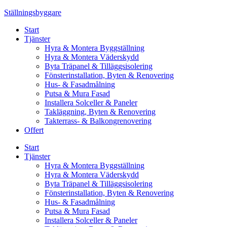
Skip
Ställningsbyggare
to
Start
content
Tjänster
Hyra & Montera Byggställning
Hyra & Montera Väderskydd
Byta Träpanel & Tilläggsisolering
Fönsterinstallation, Byten & Renovering
Hus- & Fasadmålning
Putsa & Mura Fasad
Installera Solceller & Paneler
Takläggning, Byten & Renovering
Takterrass- & Balkongrenovering
Offert
Start
Tjänster
Hyra & Montera Byggställning
Hyra & Montera Väderskydd
Byta Träpanel & Tilläggsisolering
Fönsterinstallation, Byten & Renovering
Hus- & Fasadmålning
Putsa & Mura Fasad
Installera Solceller & Paneler