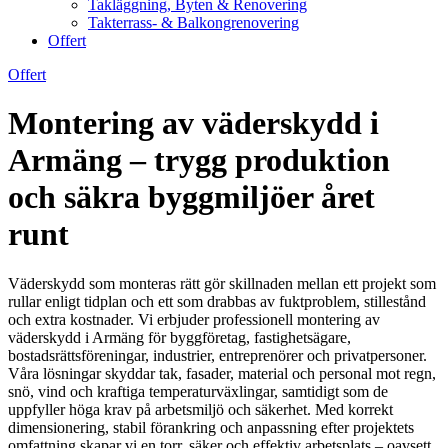
Takläggning, Byten & Renovering
Takterrass- & Balkongrenovering
Offert
Offert
Montering av väderskydd i
Armäng – trygg produktion
och säkra byggmiljöer året
runt
Väderskydd som monteras rätt gör skillnaden mellan ett projekt som
rullar enligt tidplan och ett som drabbas av fuktproblem, stillestånd
och extra kostnader. Vi erbjuder professionell montering av
väderskydd i Armäng för byggföretag, fastighetsägare,
bostadsrättsföreningar, industrier, entreprenörer och privatpersoner.
Våra lösningar skyddar tak, fasader, material och personal mot regn,
snö, vind och kraftiga temperaturväxlingar, samtidigt som de
uppfyller höga krav på arbetsmiljö och säkerhet. Med korrekt
dimensionering, stabil förankring och anpassning efter projektets
omfattning skapar vi en torr, säker och effektiv arbetsplats – oavsett