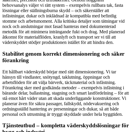
behovsanalys väljer vi rätt system – exempelvis rullbara tak, fasta
lösningar eller ställningsburna skydd – och säkerställer att
infästningar, dukar och inklädnad är kompatibla med befintlig
stomme och arbetsmoment. Alla kritiska detaljer som tätningar vid
nock och anslutningar mot fasad hanteras med dokumenterad
metodik för att minimera inträngande fukt och drag. Med planerad
åtkomst för materialflöden, kranlyft och transport ser vi till att
väderskyddet stödjer produktionen istället för att hindra den.
Stabilitet genom korrekt dimensionering och säker
förankring
Ett hållbart väderskydd börjar med rätt dimensionering. Vi tar
hänsyn till vindlaster, snötyngd, taklutning, öppningar och
arbetsflöden för att välja bärverk, täckmaterial och infästning.
Förankring sker med godkända metoder – exempelvis infästning i
bärande delar, ballastning, stagning och smart lastfördelning – för att
stå emot hårt väder utan att skada underliggande konstruktioner. Vi
planerar även för säkra passager, fallskydd, nödevakuering och
ordningsställd hantering av presenningar och dukar, så att både
personal och utrustning är tryggt skyddade under hela byggtiden.
Tjänsteutbud – kompletta väderskyddslösningar för
bygg och industri