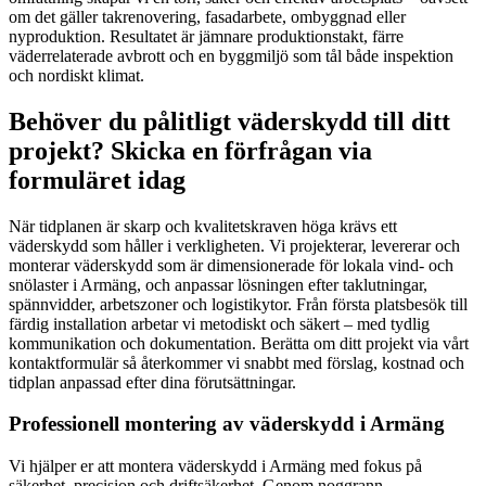
om det gäller takrenovering, fasadarbete, ombyggnad eller
nyproduktion. Resultatet är jämnare produktionstakt, färre
väderrelaterade avbrott och en byggmiljö som tål både inspektion
och nordiskt klimat.
Behöver du pålitligt väderskydd till ditt
projekt? Skicka en förfrågan via
formuläret idag
När tidplanen är skarp och kvalitetskraven höga krävs ett
väderskydd som håller i verkligheten. Vi projekterar, levererar och
monterar väderskydd som är dimensionerade för lokala vind- och
snölaster i Armäng, och anpassar lösningen efter taklutningar,
spännvidder, arbetszoner och logistikytor. Från första platsbesök till
färdig installation arbetar vi metodiskt och säkert – med tydlig
kommunikation och dokumentation. Berätta om ditt projekt via vårt
kontaktformulär så återkommer vi snabbt med förslag, kostnad och
tidplan anpassad efter dina förutsättningar.
Professionell montering av väderskydd i Armäng
Vi hjälper er att montera väderskydd i Armäng med fokus på
säkerhet, precision och driftsäkerhet. Genom noggrann