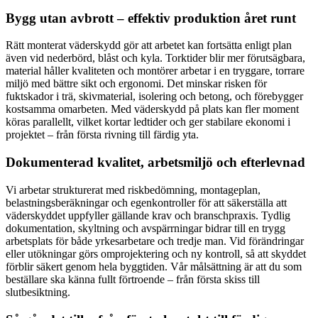
Bygg utan avbrott – effektiv produktion året runt
Rätt monterat väderskydd gör att arbetet kan fortsätta enligt plan
även vid nederbörd, blåst och kyla. Torktider blir mer förutsägbara,
material håller kvaliteten och montörer arbetar i en tryggare, torrare
miljö med bättre sikt och ergonomi. Det minskar risken för
fuktskador i trä, skivmaterial, isolering och betong, och förebygger
kostsamma omarbeten. Med väderskydd på plats kan fler moment
köras parallellt, vilket kortar ledtider och ger stabilare ekonomi i
projektet – från första rivning till färdig yta.
Dokumenterad kvalitet, arbetsmiljö och efterlevnad
Vi arbetar strukturerat med riskbedömning, montageplan,
belastningsberäkningar och egenkontroller för att säkerställa att
väderskyddet uppfyller gällande krav och branschpraxis. Tydlig
dokumentation, skyltning och avspärrningar bidrar till en trygg
arbetsplats för både yrkesarbetare och tredje man. Vid förändringar
eller utökningar görs omprojektering och ny kontroll, så att skyddet
förblir säkert genom hela byggtiden. Vår målsättning är att du som
beställare ska känna fullt förtroende – från första skiss till
slutbesiktning.