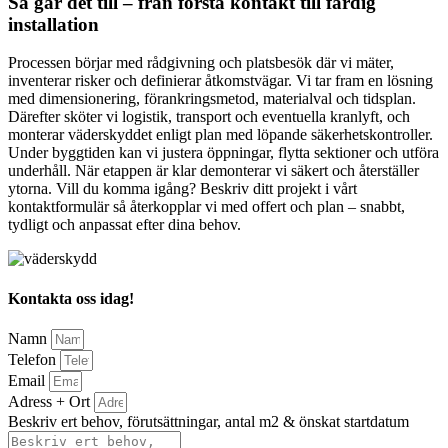
Så går det till – från första kontakt till färdig
installation
Processen börjar med rådgivning och platsbesök där vi mäter,
inventerar risker och definierar åtkomstvägar. Vi tar fram en lösning
med dimensionering, förankringsmetod, materialval och tidsplan.
Därefter sköter vi logistik, transport och eventuella kranlyft, och
monterar väderskyddet enligt plan med löpande säkerhetskontroller.
Under byggtiden kan vi justera öppningar, flytta sektioner och utföra
underhåll. När etappen är klar demonterar vi säkert och återställer
ytorna. Vill du komma igång? Beskriv ditt projekt i vårt
kontaktformulär så återkopplar vi med offert och plan – snabbt,
tydligt och anpassat efter dina behov.
Kontakta oss idag!
Namn
Telefon
Email
Adress + Ort
Beskriv ert behov, förutsättningar, antal m2 & önskat startdatum