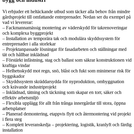
Vi erbjuder ett heltäckande utbud som täcker alla behov från mindre
gårdsprojekt till omfattande entreprenader. Nedan ser du exempel på
vad vi levererar:
– Fackmannamässig montering av väderskydd för takrenoveringar
och komplexa byggprojekt
– Installation av temporära tak och modulära skyddssystem för
entreprenader i alla storlekar
– Projektanpassade lösningar för fasadarbeten och ställningar med
tät och hållbar inklädnad
– Förstärkt infästning, stag och ballast som säkrar konstruktionen vid
kraftiga vindar
– Helhetsskydd mot regn, snö, blåst och fukt som minimerar risk för
byggskador
– Skyddssystem skräddarsydda för nyproduktion, ombyggnation
och krävande industriprojekt
– Inklädnad, tätning och täckning som skapar en torr, säker och
effektiv arbetsmiljö
– Flexibla upplägg för allt från trånga innergårdar till stora, öppna
arbetsplatser
– Planerad demontering, etappvis flytt och återmontering vid projekt
i flera steg
– Komplett leveranskedja – projektering, logistik, kranlyft och färdig
installation