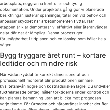
arbetsplats, noggranna kontroller och tydlig
dokumentation. Under projektets gång gör vi planerade
besiktningar, justerar spänningar, tätar om vid behov och
anpassar skyddet när arbetsmomenten flyttar. När
etappen är klar demonterar vi effektivt eller återanvänder
delar där det är lämpligt. Denna process ger
förutsägbarhet i tidplanen och en lösning som håller hela
vägen.
Bygg tryggare året runt – kortare
ledtider och mindre risk
När väderskyddet är korrekt dimensionerat och
professionellt monterat blir produktionen jämnare,
kvalitetsnivån högre och kostnadsrisken lägre. Du undviker
fuktrelaterade omtag, håller torktiderna under kontroll och
kan planera bemanning utan att blicka mot prognosen
varje timme. För Orbaden och närområdet innebär det fler
dagar i arbete, färre dagar i väntan och bättre