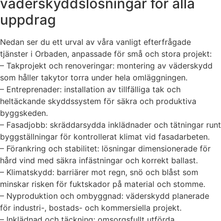
väderskyddslösningar för alla
uppdrag
Nedan ser du ett urval av våra vanligt efterfrågade
tjänster i Orbaden, anpassade för små och stora projekt:
– Takprojekt och renoveringar: montering av väderskydd
som håller takytor torra under hela omläggningen.
– Entreprenader: installation av tillfälliga tak och
heltäckande skyddssystem för säkra och produktiva
byggskeden.
– Fasadjobb: skräddarsydda inklädnader och tätningar runt
byggställningar för kontrollerat klimat vid fasadarbeten.
– Förankring och stabilitet: lösningar dimensionerade för
hård vind med säkra infästningar och korrekt ballast.
– Klimatskydd: barriärer mot regn, snö och blåst som
minskar risken för fuktskador på material och stomme.
– Nyproduktion och ombyggnad: väderskydd planerade
för industri-, bostads- och kommersiella projekt.
– Inklädnad och täckning: omsorgsfullt utförda