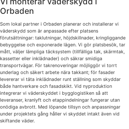
Vi monterar väderskydd i
Orbaden
Som lokal partner i Orbaden planerar och installerar vi
väderskydd som är anpassade efter platsens
förutsättningar: taklutningar, höjdskillnader, kringliggande
bebyggelse och exponerade lägen. Vi gör platsbesök, tar
mått, väljer lämpliga täcksystem (tillfälliga tak, skärmtak,
kassetter eller inklädnader) och säkrar smidiga
transportvägar. För takrenoveringar möjliggör vi torrt
underlag och säkert arbete nära takkant; för fasader
levererar vi täta inklädnader runt ställning som skyddar
både hantverkare och fasadskikt. Vid nyproduktion
integrerar vi väderskyddet i bygglogistiken så att
leveranser, kranlyft och etappindelningar fungerar utan
onödiga avbrott. Med löpande tillsyn och anpassningar
under projektets gång håller vi skyddet intakt även vid
skiftande väder.