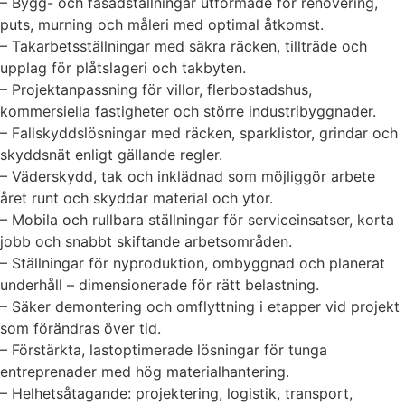
– Bygg- och fasadställningar utformade för renovering,
puts, murning och måleri med optimal åtkomst.
– Takarbetsställningar med säkra räcken, tillträde och
upplag för plåtslageri och takbyten.
– Projektanpassning för villor, flerbostadshus,
kommersiella fastigheter och större industribyggnader.
– Fallskyddslösningar med räcken, sparklistor, grindar och
skyddsnät enligt gällande regler.
– Väderskydd, tak och inklädnad som möjliggör arbete
året runt och skyddar material och ytor.
– Mobila och rullbara ställningar för serviceinsatser, korta
jobb och snabbt skiftande arbetsområden.
– Ställningar för nyproduktion, ombyggnad och planerat
underhåll – dimensionerade för rätt belastning.
– Säker demontering och omflyttning i etapper vid projekt
som förändras över tid.
– Förstärkta, lastoptimerade lösningar för tunga
entreprenader med hög materialhantering.
– Helhetsåtagande: projektering, logistik, transport,