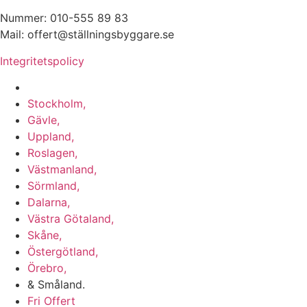
Nummer: 010-555 89 83
Mail: offert@ställningsbyggare.se
Integritetspolicy
Vi utför arbeten i hela Sverige:
Stockholm,
Gävle,
Uppland,
Roslagen,
Västmanland,
Sörmland,
Dalarna,
Västra Götaland,
Skåne,
Östergötland,
Örebro,
& Småland.
Fri Offert