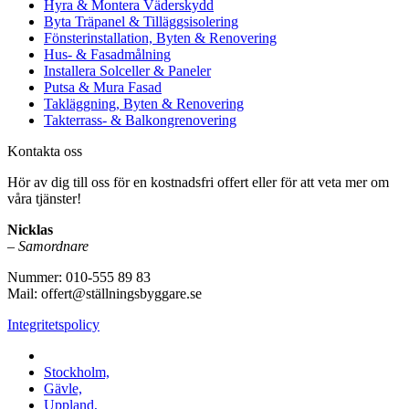
Hyra & Montera Väderskydd
Byta Träpanel & Tilläggsisolering
Fönsterinstallation, Byten & Renovering
Hus- & Fasadmålning
Installera Solceller & Paneler
Putsa & Mura Fasad
Takläggning, Byten & Renovering
Takterrass- & Balkongrenovering
Kontakta oss
Hör av dig till oss för en kostnadsfri offert eller för att veta mer om
våra tjänster!
Nicklas
–
Samordnare
Nummer: 010-555 89 83
Mail: offert@ställningsbyggare.se
Integritetspolicy
Vi utför arbeten i hela Sverige:
Stockholm,
Gävle,
Uppland,