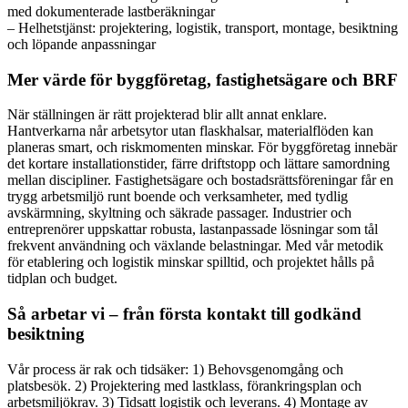
med dokumenterade lastberäkningar
– Helhetstjänst: projektering, logistik, transport, montage, besiktning
och löpande anpassningar
Mer värde för byggföretag, fastighetsägare och BRF
När ställningen är rätt projekterad blir allt annat enklare.
Hantverkarna når arbetsytor utan flaskhalsar, materialflöden kan
planeras smart, och riskmomenten minskar. För byggföretag innebär
det kortare installationstider, färre driftstopp och lättare samordning
mellan discipliner. Fastighetsägare och bostadsrättsföreningar får en
trygg arbetsmiljö runt boende och verksamheter, med tydlig
avskärmning, skyltning och säkrade passager. Industrier och
entreprenörer uppskattar robusta, lastanpassade lösningar som tål
frekvent användning och växlande belastningar. Med vår metodik
för etablering och logistik minskar spilltid, och projektet hålls på
tidplan och budget.
Så arbetar vi – från första kontakt till godkänd
besiktning
Vår process är rak och tidsäker: 1) Behovsgenomgång och
platsbesök. 2) Projektering med lastklass, förankringsplan och
arbetsmiljökrav. 3) Tidsatt logistik och leverans. 4) Montage av