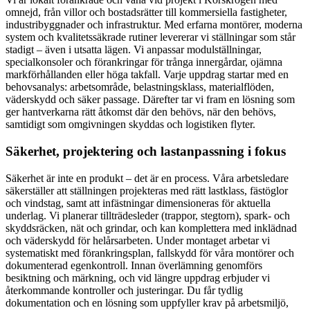
omnejd, från villor och bostadsrätter till kommersiella fastigheter,
industribyggnader och infrastruktur. Med erfarna montörer, moderna
system och kvalitetssäkrade rutiner levererar vi ställningar som står
stadigt – även i utsatta lägen. Vi anpassar modulställningar,
specialkonsoler och förankringar för trånga innergårdar, ojämna
markförhållanden eller höga takfall. Varje uppdrag startar med en
behovsanalys: arbetsområde, belastningsklass, materialflöden,
väderskydd och säker passage. Därefter tar vi fram en lösning som
ger hantverkarna rätt åtkomst där den behövs, när den behövs,
samtidigt som omgivningen skyddas och logistiken flyter.
Säkerhet, projektering och lastanpassning i fokus
Säkerhet är inte en produkt – det är en process. Våra arbetsledare
säkerställer att ställningen projekteras med rätt lastklass, fästöglor
och vindstag, samt att infästningar dimensioneras för aktuella
underlag. Vi planerar tillträdesleder (trappor, stegtorn), spark- och
skyddsräcken, nät och grindar, och kan komplettera med inklädnad
och väderskydd för helårsarbeten. Under montaget arbetar vi
systematiskt med förankringsplan, fallskydd för våra montörer och
dokumenterad egenkontroll. Innan överlämning genomförs
besiktning och märkning, och vid längre uppdrag erbjuder vi
återkommande kontroller och justeringar. Du får tydlig
dokumentation och en lösning som uppfyller krav på arbetsmiljö,