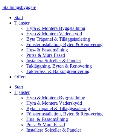
Skip
Ställningsbyggare
to
Start
content
Tjänster
Hyra & Montera Byggställning
Hyra & Montera Väderskydd
Byta Träpanel & Tilläggsisolering
Fönsterinstallation, Byten & Renovering
Hus- & Fasadmålning
Putsa & Mura Fasad
Installera Solceller & Paneler
Takläggning, Byten & Renovering
Takterrass- & Balkongrenovering
Offert
Start
Tjänster
Hyra & Montera Byggställning
Hyra & Montera Väderskydd
Byta Träpanel & Tilläggsisolering
Fönsterinstallation, Byten & Renovering
Hus- & Fasadmålning
Putsa & Mura Fasad
Installera Solceller & Paneler