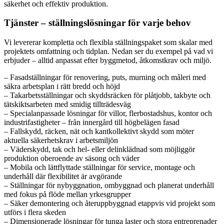
säkerhet och effektiv produktion.
Tjänster – ställningslösningar för varje behov
Vi levererar kompletta och flexibla ställningspaket som skalar med
projektets omfattning och tidplan. Nedan ser du exempel på vad vi
erbjuder – alltid anpassat efter byggmetod, åtkomstkrav och miljö.
– Fasadställningar för renovering, puts, murning och måleri med
säkra arbetsplan i rätt bredd och höjd
– Takarbetsställningar och skyddsräcken för plåtjobb, takbyte och
tätskiktsarbeten med smidig tillträdesväg
– Specialanpassade lösningar för villor, flerbostadshus, kontor och
industrifastigheter – från innergård till högbelägen fasad
– Fallskydd, räcken, nät och kantkollektivt skydd som möter
aktuella säkerhetskrav i arbetsmiljön
– Väderskydd, tak och hel- eller delinklädnad som möjliggör
produktion oberoende av säsong och väder
– Mobila och lättflyttade ställningar för service, montage och
underhåll där flexibilitet är avgörande
– Ställningar för nybyggnation, ombyggnad och planerat underhåll
med fokus på flöde mellan yrkesgrupper
– Säker demontering och återuppbyggnad etappvis vid projekt som
utförs i flera skeden
– Dimensionerade lösningar för tunga laster och stora entreprenader