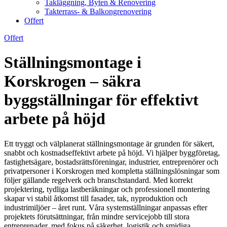
Takläggning, Byten & Renovering
Takterrass- & Balkongrenovering
Offert
Offert
Ställningsmontage i
Korskrogen – säkra
byggställningar för effektivt
arbete på höjd
Ett tryggt och välplanerat ställningsmontage är grunden för säkert,
snabbt och kostnadseffektivt arbete på höjd. Vi hjälper byggföretag,
fastighetsägare, bostadsrättsföreningar, industrier, entreprenörer och
privatpersoner i Korskrogen med kompletta ställningslösningar som
följer gällande regelverk och branschstandard. Med korrekt
projektering, tydliga lastberäkningar och professionell montering
skapar vi stabil åtkomst till fasader, tak, nyproduktion och
industrimiljöer – året runt. Våra systemställningar anpassas efter
projektets förutsättningar, från mindre servicejobb till stora
entreprenader, med fokus på säkerhet, logistik och smidiga