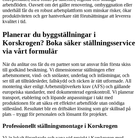
arbetsflöden. Oavsett om det gäller renovering, ombyggnation eller
underhåll får du en robust arbetsplattform som minskar risker, ökar
produktiviteten och ger hantverkare rätt förutsättningar att leverera
kvalitet i tid.
Planerar du byggställningar i
Korskrogen? Boka säker ställningsservice
via vårt formulär
När du anlitar oss får du en partner som tar ansvar från första skiss
till godkänd besiktning. Vi dimensionerar ställningen efter
arbetsmoment, vind- och snölaster, underlag och infästningar, och
ser till att tillträdesleder, fallskydd och räcken är rätt utformade. All
montering sker enligt Arbetsmiljöverkets krav (AFS) och gällande
europeiska standarder, med dokumenterad egenkontroll. Vi planerar
transport, etablering och löpande anpassningar i takt med
produktionen för att säkra ett effektivt arbetsflöde utan onödiga
stillestånd. Resultatet blir en driftsäker lösning som gör skillnad på
plats – tryggt för personalen och lönsamt för projektet.
Professionellt ställningsmontage i Korskrogen
Vi är lokalt förankrade och vana vid projekt i Korskrogen med