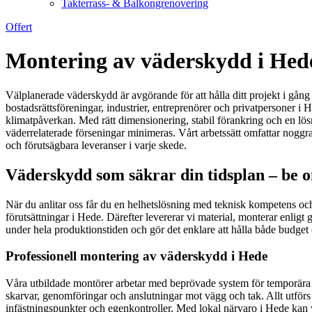
Takterrass- & Balkongrenovering
Offert
Montering av väderskydd i Hede 
Välplanerade väderskydd är avgörande för att hålla ditt projekt i gång
bostadsrättsföreningar, industrier, entreprenörer och privatpersoner
klimatpåverkan. Med rätt dimensionering, stabil förankring och en lösn
väderrelaterade förseningar minimeras. Vårt arbetssätt omfattar noggrann
och förutsägbara leveranser i varje skede.
Väderskydd som säkrar din tidsplan – be om
När du anlitar oss får du en helhetslösning med teknisk kompetens och e
förutsättningar i Hede. Därefter levererar vi material, monterar enligt
under hela produktionstiden och gör det enklare att hålla både budget 
Professionell montering av väderskydd i Hede
Våra utbildade montörer arbetar med beprövade system för temporära ta
skarvar, genomföringar och anslutningar mot vägg och tak. Allt utförs 
infästningspunkter och egenkontroller. Med lokal närvaro i Hede kan vi