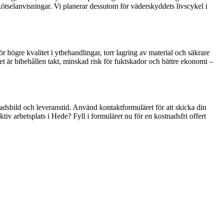
kötselanvisningar. Vi planerar dessutom för väderskyddets livscykel i
r högre kvalitet i ytbehandlingar, torr lagring av material och säkrare
tet är bibehållen takt, minskad risk för fuktskador och bättre ekonomi –
tnadsbild och leveranstid. Använd kontaktformuläret för att skicka din
iv arbetsplats i Hede? Fyll i formuläret nu för en kostnadsfri offert