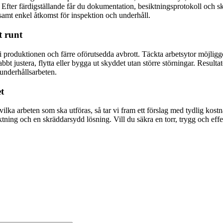
 Efter färdigställande får du dokumentation, besiktningsprotokoll och s
t samt enkel åtkomst för inspektion och underhåll.
t runt
 i produktionen och färre oförutsedda avbrott. Täckta arbetsytor möjliggö
bt justera, flytta eller bygga ut skyddet utan större störningar. Resulta
underhållsarbeten.
t
vilka arbeten som ska utföras, så tar vi fram ett förslag med tydlig kos
ing och en skräddarsydd lösning. Vill du säkra en torr, trygg och effekt