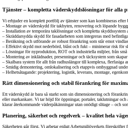
Tjänster – kompletta väderskyddslösningar för alla p
Vi erbjuder en komplett portfölj av tjänster som kan kombineras eft
– Montage av väderskydd för takbyten, renovering och löpande bygg
– Installation av temporära taklösningar och kompletta skyddssystem 
– Skräddarsydda skydd för fasadarbeten som integreras med befintliga 
– Beräkning och utförande av robust förankring som står emot vindlast
– Effektivt skydd mot nederbörd, blåst och fukt – minimerar risk för 
– Lösningar för nyproduktion, ROT och industriella miljöer, från små y
– Montering av inklädnader, presenningar och täcksystem som skapar e
– Skalbara system för allt från radhuslängor till komplexa, flerfasiga ar
– Smidig demontering, omlokalisering och etappvis ombyggnad under
– Helhetsåtagande: projektering, logistik, leverans, montage, egenkont
Rätt dimensionering och stabil förankring för maxim
Ett väderskydd är bara så starkt som sin dimensionering och förankring
eller markankare. Vi tar höjd för öppningar, portaler, taklutningar och
klarar återkommande väderpåkänningar utan onödigt slitage – och som s
Planering, säkerhet och regelverk – kvalitet hela väge
Säkerheten går först. Vi arbetar enligt Arbetsmiljöverkets föreskrifte