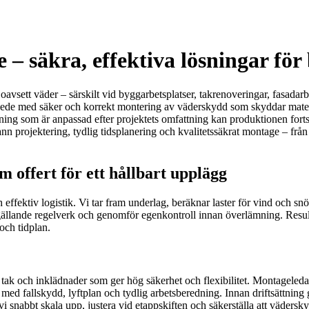
– säkra, effektiva lösningar för 
 oavsett väder – särskilt vid byggarbetsplatser, takrenoveringar, fasadar
 i Hede med säker och korrekt montering av väderskydd som skyddar mater
ing som är anpassad efter projektets omfattning kan produktionen fortsät
 projektering, tydlig tidsplanering och kvalitetssäkrat montage – från förs
 offert för ett hållbart upplägg
ffektiv logistik. Vi tar fram underlag, beräknar laster för vind och snö
 gällande regelverk och genomför egenkontroll innan överlämning. Resulta
och tidplan.
k och inklädnader som ger hög säkerhet och flexibilitet. Montageledare
med fallskydd, lyftplan och tydlig arbetsberedning. Innan driftsättning
 snabbt skala upp, justera vid etappskiften och säkerställa att väderskyd