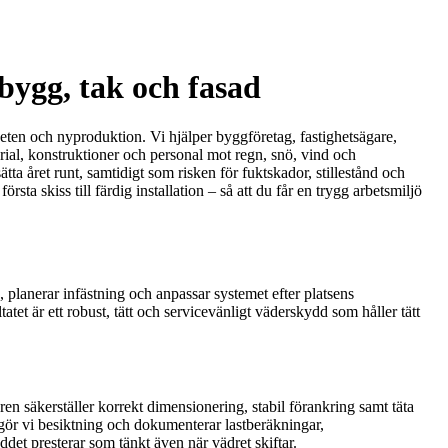
bygg, tak och fasad
beten och nyproduktion. Vi hjälper byggföretag, fastighetsägare,
ial, konstruktioner och personal mot regn, snö, vind och
ta året runt, samtidigt som risken för fuktskador, stillestånd och
ta skiss till färdig installation – så att du får en trygg arbetsmiljö
, planerar infästning och anpassar systemet efter platsens
tet är ett robust, tätt och servicevänligt väderskydd som håller tätt
n säkerställer korrekt dimensionering, stabil förankring samt täta
 gör vi besiktning och dokumenterar lastberäkningar,
det presterar som tänkt även när vädret skiftar.