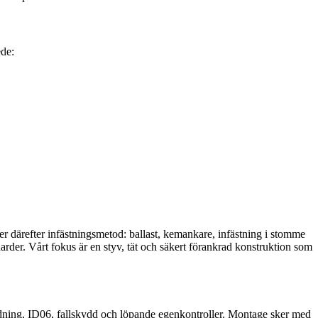
ede:
jer därefter infästningsmetod: ballast, kemankare, infästning i stomme
darder. Vårt fokus är en styv, tät och säkert förankrad konstruktion som
eredning, ID06, fallskydd och löpande egenkontroller. Montage sker med