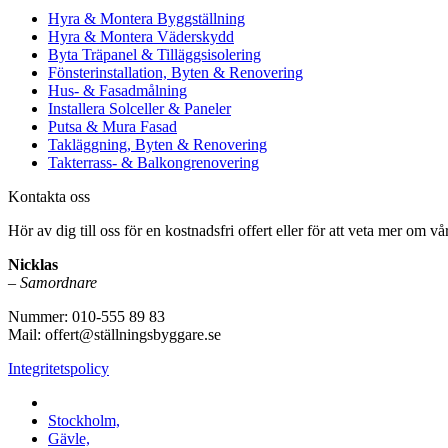
Hyra & Montera Byggställning
Hyra & Montera Väderskydd
Byta Träpanel & Tilläggsisolering
Fönsterinstallation, Byten & Renovering
Hus- & Fasadmålning
Installera Solceller & Paneler
Putsa & Mura Fasad
Takläggning, Byten & Renovering
Takterrass- & Balkongrenovering
Kontakta oss
Hör av dig till oss för en kostnadsfri offert eller för att veta mer om vår
Nicklas
–
Samordnare
Nummer: 010-555 89 83
Mail: offert@ställningsbyggare.se
Integritetspolicy
Vi utför arbeten i hela Sverige:
Stockholm,
Gävle,