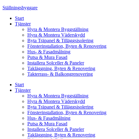
Skip
Ställningsbyggare
to
Start
content
Tjänster
Hyra & Montera Byggställning
Hyra & Montera Väderskydd
Byta Träpanel & Tilläggsisolering
Fönsterinstallation, Byten & Renovering
Hus- & Fasadmålning
Putsa & Mura Fasad
Installera Solceller & Paneler
Takläggning, Byten & Renovering
Takterrass- & Balkongrenovering
Start
Tjänster
Hyra & Montera Byggställning
Hyra & Montera Väderskydd
Byta Träpanel & Tilläggsisolering
Fönsterinstallation, Byten & Renovering
Hus- & Fasadmålning
Putsa & Mura Fasad
Installera Solceller & Paneler
Takläggning, Byten & Renovering