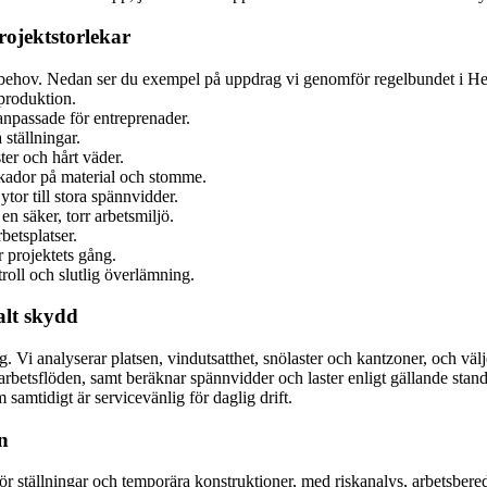
rojektstorlekar
er behov. Nedan ser du exempel på uppdrag vi genomför regelbundet i H
produktion.
anpassade för entreprenader.
ställningar.
er och hårt väder.
skador på material och stomme.
tor till stora spännvidder.
n säker, torr arbetsmiljö.
betsplatser.
 projektets gång.
roll och slutlig överlämning.
alt skydd
. Vi analyserar platsen, vindutsatthet, snölaster och kantzoner, och väl
 arbetsflöden, samt beräknar spännvidder och laster enligt gällande stan
amtidigt är servicevänlig för daglig drift.
n
r för ställningar och temporära konstruktioner, med riskanalys, arbetsb