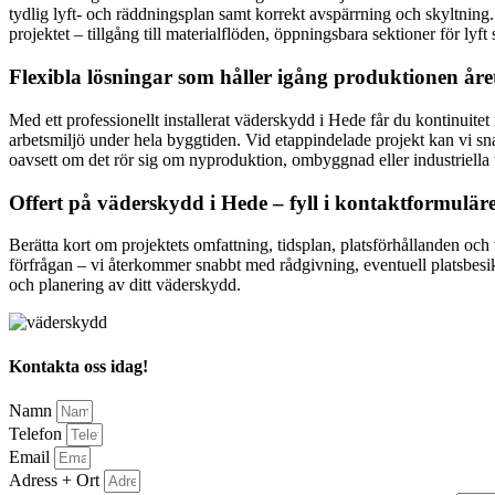
tydlig lyft- och räddningsplan samt korrekt avspärrning och skyltning.
projektet – tillgång till materialflöden, öppningsbara sektioner för lyf
Flexibla lösningar som håller igång produktionen åre
Med ett professionellt installerat väderskydd i Hede får du kontinuitet
arbetsmiljö under hela byggtiden. Vid etappindelade projekt kan vi snab
oavsett om det rör sig om nyproduktion, ombyggnad eller industriella 
Offert på väderskydd i Hede – fyll i kontaktformuläre
Berätta kort om projektets omfattning, tidsplan, platsförhållanden och 
förfrågan – vi återkommer snabbt med rådgivning, eventuell platsbesiktn
och planering av ditt väderskydd.
Kontakta oss idag!
Namn
Telefon
Email
Adress + Ort