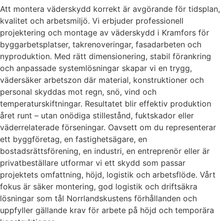
Att montera väderskydd korrekt är avgörande för tidsplan,
kvalitet och arbetsmiljö. Vi erbjuder professionell
projektering och montage av väderskydd i Kramfors för
byggarbetsplatser, takrenoveringar, fasadarbeten och
nyproduktion. Med rätt dimensionering, stabil förankring
och anpassade systemlösningar skapar vi en trygg,
vädersäker arbetszon där material, konstruktioner och
personal skyddas mot regn, snö, vind och
temperaturskiftningar. Resultatet blir effektiv produktion
året runt – utan onödiga stillestånd, fuktskador eller
väderrelaterade förseningar. Oavsett om du representerar
ett byggföretag, en fastighetsägare, en
bostadsrättsförening, en industri, en entreprenör eller är
privatbeställare utformar vi ett skydd som passar
projektets omfattning, höjd, logistik och arbetsflöde. Vårt
fokus är säker montering, god logistik och driftsäkra
lösningar som tål Norrlandskustens förhållanden och
uppfyller gällande krav för arbete på höjd och temporära