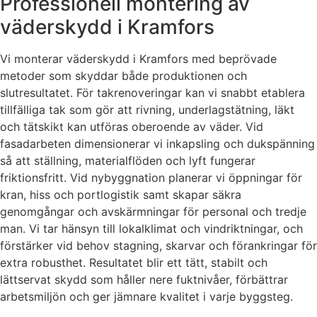
Professionell montering av
väderskydd i Kramfors
Vi monterar väderskydd i Kramfors med beprövade
metoder som skyddar både produktionen och
slutresultatet. För takrenoveringar kan vi snabbt etablera
tillfälliga tak som gör att rivning, underlagstätning, läkt
och tätskikt kan utföras oberoende av väder. Vid
fasadarbeten dimensionerar vi inkapsling och dukspänning
så att ställning, materialflöden och lyft fungerar
friktionsfritt. Vid nybyggnation planerar vi öppningar för
kran, hiss och portlogistik samt skapar säkra
genomgångar och avskärmningar för personal och tredje
man. Vi tar hänsyn till lokalklimat och vindriktningar, och
förstärker vid behov stagning, skarvar och förankringar för
extra robusthet. Resultatet blir ett tätt, stabilt och
lättservat skydd som håller nere fuktnivåer, förbättrar
arbetsmiljön och ger jämnare kvalitet i varje byggsteg.