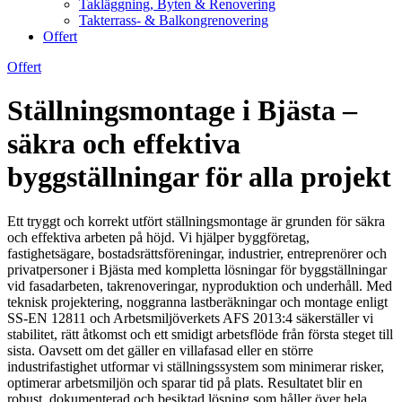
Takläggning, Byten & Renovering
Takterrass- & Balkongrenovering
Offert
Offert
Ställningsmontage i Bjästa –
säkra och effektiva
byggställningar för alla projekt
Ett tryggt och korrekt utfört ställningsmontage är grunden för säkra
och effektiva arbeten på höjd. Vi hjälper byggföretag,
fastighetsägare, bostadsrättsföreningar, industrier, entreprenörer och
privatpersoner i Bjästa med kompletta lösningar för byggställningar
vid fasadarbeten, takrenoveringar, nyproduktion och underhåll. Med
teknisk projektering, noggranna lastberäkningar och montage enligt
SS-EN 12811 och Arbetsmiljöverkets AFS 2013:4 säkerställer vi
stabilitet, rätt åtkomst och ett smidigt arbetsflöde från första steget till
sista. Oavsett om det gäller en villafasad eller en större
industrifastighet utformar vi ställningssystem som minimerar risker,
optimerar arbetsmiljön och sparar tid på plats. Resultatet blir en
robust, dokumenterad och besiktad lösning som håller över hela