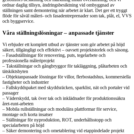
ordnar daglig tillsyn, ändringsbesiktning vid ombyggnad av
ställningen samt demontering när arbetet är klart. Det ger ett tryggt
flöde för såväl måleri- och fasadentreprenader som tak, plåt, el, VVS
och byggservice.
Våra ställningslösningar – anpassade tjänster
Vi erbjuder ett komplett utbud av tjänster som gör arbetet på höjd
säkert, tillgängligt och effektivt – oavsett projektstorlek och säsong.
– Fasadställningar för renovering, puts, tegelarbete och
professionella måleriprojekt
– Takställningar och gångbryggor för takläggning, plåtarbeten och
tätskiktsbyten
– Objektanpassade lösningar för villor, flerbostadshus, kommersiella
fastigheter och industrier
– Fallskyddspaket med skyddsräcken, sparklist, nät och portaler vid
passager
– Väderskydd, tak över tak och inklädnader för produktionssäkra
året-runt-arbeten
– Mobila rullställningar och modulära plattformar för service,
montage och korta insatser
– Ställningar för nyproduktion, ROT, underhållsstopp och
specialarbeten på höjd
– Säker demontering och ometablering vid etappindelade projekt