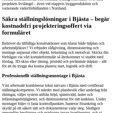
projektets livslängd – även vid etappvis byggproduktion och
varierande väderförhållanden i Norrland.
Säkra ställningslösningar i Bjästa – begär
kostnadsfri projekteringsoffert via
formuläret
Behöver du tillfälliga konstruktioner som klarar både tidplan och
arbetsmiljökrav? Vi erbjuder rådgivning, dimensionering och
montage anpassat efter objekt, belastning och metodval. Skicka din
förfrågan via vårt kontaktformulär så återkommer vi snabbt med
förslag, 3D-skiss eller ritning, prisbild och preliminär tidplan – allt
för att du tryggt ska kunna planera start, logistik och drift.
Professionellt ställningsmontage i Bjästa
Vårt arbetssätt kombinerar lokal närvaro i Bjästa med certifierad
ställningskompetens. Vi inleder med platsbesök eller underlag från
ritningar, väljer system utifrån höjd, spännvidd, laster och
infästningsmöjligheter, och dimensionerar för rätt lastklass. Under
montaget följer vi fasta kontrollpunkter, hanterar förankring och
skydd på ett säkert sätt och dokumenterar varje steg. Slutligen
genomförs besiktning och märkning innan överlämning, och vi