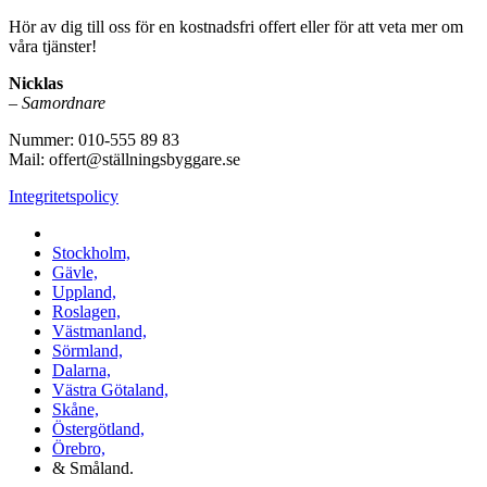
Hör av dig till oss för en kostnadsfri offert eller för att veta mer om
våra tjänster!
Nicklas
–
Samordnare
Nummer: 010-555 89 83
Mail: offert@ställningsbyggare.se
Integritetspolicy
Vi utför arbeten i hela Sverige:
Stockholm,
Gävle,
Uppland,
Roslagen,
Västmanland,
Sörmland,
Dalarna,
Västra Götaland,
Skåne,
Östergötland,
Örebro,
& Småland.