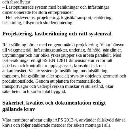
och fasadflyttar
– Lastoptimerade system med beräkningar och infästningar
dimensionerade för stora entreprenader
– Helhetsleverans: projektering, logistik/transport, etablering,
besiktning, tillsyn och slutdemontering
Projektering, lastberäkning och rätt systemval
Rätt ställning börjar med en genomtänkt projektering. Vi tar hänsyn
till väggmaterial, infästningspunkter, underlag, fri höjd, gånglinjer,
utrymningar och hur olika yrkesgrupper ska arbeta parallellt. Med
lastberäkningar enligt SS-EN 12811 dimensionerar vi för rätt
lastklass och kontrollerar upplagstryck, konsolutstick och
ankardensitet. Val av system (ramställning, modulställning,
trapptorn, hängställning eller special) styrs av objektets geometri och
produktionsflöde. Genom att planera för materialflöde,
transportvägar och väderpåverkan minskar vi stillestånd, ökar
säkerheten och kortar total byggtid.
Säkerhet, kvalitet och dokumentation enligt
gällande krav
Våra montörer arbetar enligt AFS 2013:4, använder fallskydd där så
krävs och följer etablerade metoder för säkert montage i alla