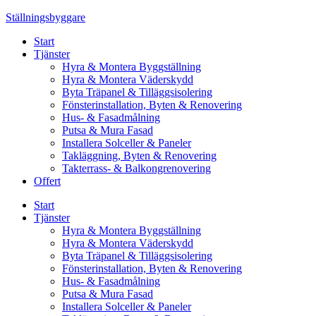
Skip
Ställningsbyggare
to
Start
content
Tjänster
Hyra & Montera Byggställning
Hyra & Montera Väderskydd
Byta Träpanel & Tilläggsisolering
Fönsterinstallation, Byten & Renovering
Hus- & Fasadmålning
Putsa & Mura Fasad
Installera Solceller & Paneler
Takläggning, Byten & Renovering
Takterrass- & Balkongrenovering
Offert
Start
Tjänster
Hyra & Montera Byggställning
Hyra & Montera Väderskydd
Byta Träpanel & Tilläggsisolering
Fönsterinstallation, Byten & Renovering
Hus- & Fasadmålning
Putsa & Mura Fasad
Installera Solceller & Paneler