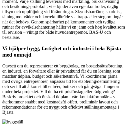
moment. Varje ställning levereras med märkning, bruksanvisning
och besiktningsprotokoll; vi erbjuder även egenkontroller, daglig
tillsyn och uppföljning vid förändringar. Skyddsbarriärer, sparklist,
tätning mot väder och korrekt tillträde via trapp- eller stegtorn ingår
när det behövs. Genom spårbarhet på komponenter och tydliga
rutiner för avvikelsehantering håller vi en jämn och hög kvalitet som
tål revision – viktigt för både huvudentreprenör, BAS-U och
beställare.
Vi hjälper bygg, fastighet och industri i hela Bjästa
med omnejd
Oavsett om du representerar ett byggbolag, en bostadsrättsförening,
en industri, en förvaltare eller är privatkund får du en lösning som
matchar tidplan, budget och säkerhetsnivå. Vi koordinerar gärna
med övriga entreprenörer, anpassar tid för etablering/demontering
och ser till att åtkomst till entréer, butiker och gångvägar fungerar
under hela projektet. Vill du ha ett prisförslag eller rådgivning?
Beskriv projektet och önskad tidplan i vårt kontaktformulär – vi
återkommer snabbt med kostnadsfri offert, preliminär layout och
rekommendationer för ett tryggt och effektivt ställningsmontage i
Bjästa.