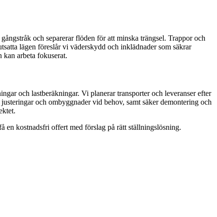
 gångstråk och separerar flöden för att minska trängsel. Trappor och
tsatta lägen föreslår vi väderskydd och inklädnader som säkrar
n kan arbeta fokuserat.
ingar och lastberäkningar. Vi planerar transporter och leveranser efter
yn, justeringar och ombyggnader vid behov, samt säker demontering och
ektet.
å en kostnadsfri offert med förslag på rätt ställningslösning.