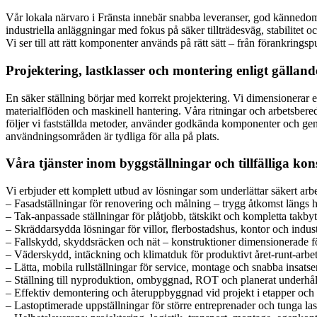
Vår lokala närvaro i Fränsta innebär snabba leveranser, god kännedom
industriella anläggningar med fokus på säker tillträdesväg, stabilitet
Vi ser till att rätt komponenter används på rätt sätt – från förankrings
Projektering, lastklasser och montering enligt gällan
En säker ställning börjar med korrekt projektering. Vi dimensionerar e
materialflöden och maskinell hantering. Våra ritningar och arbetsbered
följer vi fastställda metoder, använder godkända komponenter och geno
användningsområden är tydliga för alla på plats.
Våra tjänster inom byggställningar och tillfälliga kon
Vi erbjuder ett komplett utbud av lösningar som underlättar säkert arb
– Fasadställningar för renovering och målning – trygg åtkomst längs h
– Tak-anpassade ställningar för plåtjobb, tätskikt och kompletta takby
– Skräddarsydda lösningar för villor, flerbostadshus, kontor och indust
– Fallskydd, skyddsräcken och nät – konstruktioner dimensionerade fö
– Väderskydd, intäckning och klimatduk för produktivt året-runt-arbet
– Lätta, mobila rullställningar för service, montage och snabba insatser
– Ställning till nyproduktion, ombyggnad, ROT och planerat underhål
– Effektiv demontering och återuppbyggnad vid projekt i etapper och 
– Lastoptimerade uppställningar för större entreprenader och tunga las