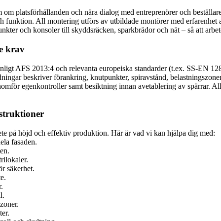
 om platsförhållanden och nära dialog med entreprenörer och beställare
 och funktion. All montering utförs av utbildade montörer med erfarenhe
punkter och konsoler till skyddsräcken, sparkbrädor och nät – så att arbet
de krav
nligt AFS 2013:4 och relevanta europeiska standarder (t.ex. SS-EN 12810
ningar beskriver förankring, knutpunkter, spiravstånd, belastningszoner 
mför egenkontroller samt besiktning innan avetablering av spärrar. Allt
struktioner
ete på höjd och effektiv produktion. Här är vad vi kan hjälpa dig med:
ela fasaden.
ten.
rilokaler.
r säkerhet.
e.
.
l.
zoner.
ter.