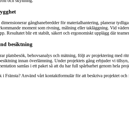
roll och skyltning.
rygghet
i dimensionerar gångbanebredder för materialhantering, planerar tydliga
 återkommande moment som rivning, målning eller takläggning. Vid väderu
pp. Resultatet blir ett stabilt, säkert och ergonomiskt upplägg där teame
änd besiktning
rar platsbesök, behovsanalys och mätning, följt av projektering med ritn
t besiktning innan överlämning. Under projektets gång erbjuder vi tills
umentation samlas i ett paket så att du har full spårbarhet genom hela proj
k i Fränsta? Använd vårt kontaktformulär för att beskriva projektet och f