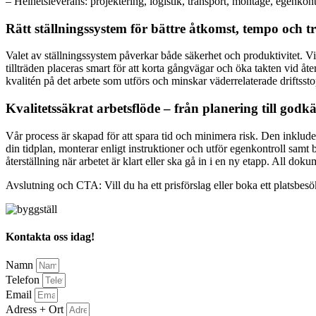
– Helhetsleverans: projektering, logistik, transport, montage, egenkont
Rätt ställningssystem för bättre åtkomst, tempo och t
Valet av ställningssystem påverkar både säkerhet och produktivitet. V
tillträden placeras smart för att korta gångvägar och öka takten vid
kvalitén på det arbete som utförs och minskar väderrelaterade driftssto
Kvalitetssäkrat arbetsflöde – från planering till godk
Vår process är skapad för att spara tid och minimera risk. Den inklude
din tidplan, monterar enligt instruktioner och utför egenkontroll sam
återställning när arbetet är klart eller ska gå in i en ny etapp. All dok
Avslutning och CTA: Vill du ha ett prisförslag eller boka ett platsbesö
Kontakta oss idag!
Namn
Telefon
Email
Adress + Ort