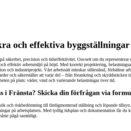
a och effektiva byggställningar 
på säkerhet, precision och tidseffektivitet. Oavsett om du representerar e
bil och effektiv arbetsmiljö på höjd. Med korrekt projektering, belastnin
on och industriprojekt. Vårt arbetssätt minskar stillestånd, förbättrar a
rder och säkerställer att varje del – från förankring och skyddsräcken ti
gheten på plats: väder, vind och varierande belastningar över tid.
ss i Fränsta? Skicka din förfrågan via formu
sök och riskbedömning till färdigmonterad ställning och löpande tillsyn. V
ningar på arbetsplatsen. Med tydlig tidsplan och dokumentation får du ko
måste pågå samtidigt.