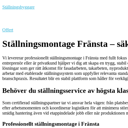
Skip
Ställningsbyggare
to
content
Offert
Ställningsmontage Fränsta – säkr
Vi levererar professionellt ställningsmontage i Fränsta med fullt fokus 
entreprenör eller är privatkund hjälper vi dig att skapa en trygg, sta
lösningar som ger rätt åtkomst för fasadarbeten, takarbeten, nyprodukti
arbetar med etablerade ställningssystem som uppfyller relevanta standa
branschpraxis. Resultatet blir en stabil plattform som håller för verkli
Behöver du ställningsservice av högsta kla
Som certifierad ställningspartner tar vi ansvar hela vägen: från platsbe
efter arbetsmomenten och koordinerar logistiken för att minimera stör
smidig hantering även vid etappindelade jobb eller när produktionen 
Professionellt ställningsmontage i Fränsta