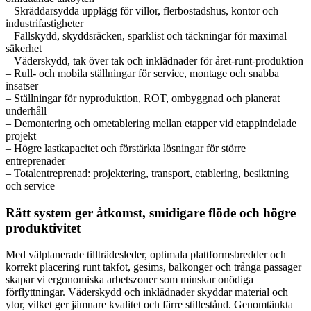
– Skräddarsydda upplägg för villor, flerbostadshus, kontor och
industrifastigheter
– Fallskydd, skyddsräcken, sparklist och täckningar för maximal
säkerhet
– Väderskydd, tak över tak och inklädnader för året-runt-produktion
– Rull- och mobila ställningar för service, montage och snabba
insatser
– Ställningar för nyproduktion, ROT, ombyggnad och planerat
underhåll
– Demontering och ometablering mellan etapper vid etappindelade
projekt
– Högre lastkapacitet och förstärkta lösningar för större
entreprenader
– Totalentreprenad: projektering, transport, etablering, besiktning
och service
Rätt system ger åtkomst, smidigare flöde och högre
produktivitet
Med välplanerade tillträdesleder, optimala plattformsbredder och
korrekt placering runt takfot, gesims, balkonger och trånga passager
skapar vi ergonomiska arbetszoner som minskar onödiga
förflyttningar. Väderskydd och inklädnader skyddar material och
ytor, vilket ger jämnare kvalitet och färre stillestånd. Genomtänkta