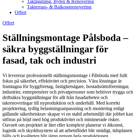
Takläggning, Byten & Renovering
Takterrass- & Balkongrenovering
Offert
Offert
Ställningsmontage Pålsboda –
säkra byggställningar för
fasad, tak och industri
Vi levererar professionellt ställningsmontage i Pålsboda med fullt
fokus på säkerhet, effektivitet och precision. Våra lösningar är
framtagna för byggföretag, fastighetsägare, bostadsrättsföreningar,
industrier, entreprenörer och privatpersoner som behöver trygga och
driftsäkra byggställningar för allt från fasadarbeten och
takrenoveringar till nyproduktion och underhåll. Med korrekt
projektering, tydlig belastningsanpassning och montering enligt
gällande säkerhetskrav skapar vi en stabil arbetsmiljö där jobbet kan
utföras på höjd med hög produktivitet och minimerade risker.
Oavsett om projektet är litet eller komplext planerar vi åtkomst,
logistik och skyddssystem så att arbetsflödet blir smidigt, tidsplanen
hålls och kvaliteten blir jämn genom hela produktionen.