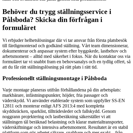
Behöver du trygg ställningsservice i
Pålsboda? Skicka din förfrågan i
formuläret
Vi erbjuder helhetslösningar där vi tar ansvar från första platsbesök
till färdigmonterad och godkänd ställning. Vårt team dimensionerar,
dokumenterar och anpassar system efter byggskede, lastbehov och
arbetsmoment – alltid med säkerhet i fokus. När du kontaktar oss via
formuläret tar vi snabbt fram en behovsanalys och en tydlig offert, så
att du får rätt ställningslösning på rätt plats i rätt tid.
Professionellt ställningsmontage i Pålsboda
Varje montage planeras utifrån förhållandena på din arbetsplats:
markbärare, infästningspunkter, höjder, fria passager och
väderskydd. Vi använder etablerade system som uppfyller SS-EN
12811 och monterar enligt AFS 2013:4 med kompletta
skyddsräcken, sparklist, tillträdesleder och fallskydd. Genom
noggrann projektering och lastberäkning säkerställer vi att
ställningen tål beräknad belastning och klarar materialtransporter,
väderskiftningar och intensiva arbetsmoment. Resultatet är en stabil
plattform som gör arbetet säkrare, snabbare och mer exakt – från