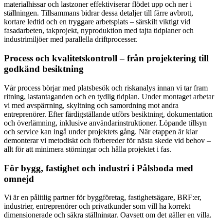
materialhissar och lastzoner effektiviserar flödet upp och ner i
ställningen. Tillsammans bidrar dessa detaljer till färre avbrott,
kortare ledtid och en tryggare arbetsplats – särskilt viktigt vid
fasadarbeten, takprojekt, nyproduktion med tajta tidplaner och
industrimiljöer med parallella driftprocesser.
Process och kvalitetskontroll – från projektering till
godkänd besiktning
Vår process börjar med platsbesök och riskanalys innan vi tar fram
ritning, lastantaganden och en tydlig tidplan. Under montaget arbetar
vi med avspärrning, skyltning och samordning mot andra
entreprenörer. Efter färdigställande utförs besiktning, dokumentation
och överlämning, inklusive användarinstruktioner. Löpande tillsyn
och service kan ingå under projektets gång. När etappen är klar
demonterar vi metodiskt och förbereder för nästa skede vid behov –
allt för att minimera störningar och hålla projektet i fas.
För bygg, fastighet och industri i Pålsboda med
omnejd
Vi är en pålitlig partner för byggföretag, fastighetsägare, BRF:er,
industrier, entreprenörer och privatkunder som vill ha korrekt
dimensionerade och säkra ställningar. Oavsett om det gäller en villa,