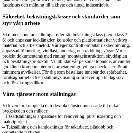
fasadputs och målning till takbyte och tunga industrijobb.
Säkerhet, belastningsklasser och standarder som
styr vårt arbete
Vi dimensionerar ställningar efter rätt belastningsklass (t.ex. klass 2–
6) och anpassar facklängder, konsoler och plattformar efter verktyg,
material och arbetsmetod. Vår egenkontroll omfattar riskbedömning,
anpassad förankring, vindlast, underlag och räddningsvägar. Varje
projekt dokumenteras med ritning, montageinstruktion, skyddsplan
och besiktningsprotokoll. Vi utbildar vår personal löpande, använder
godkända komponenter och arbetar enligt tydliga checklister för att
minimera avvikelser. För dig som beställare innebär det spårbarhet,
förutsägbarhet och en ställningslösning som lever upp till lagkrav
och försäkringsvillkor.
Våra tjänster inom ställningar
Vi levererar kompletta och flexibla tjänster anpassade till olika
byggskeden och miljöer:
– Fasadställningar anpassade för renovering, puts, isolering och
måleriprojekt
– Takställning och kantlösningar för takarbete, plåtjobb och
omfattande takbyten