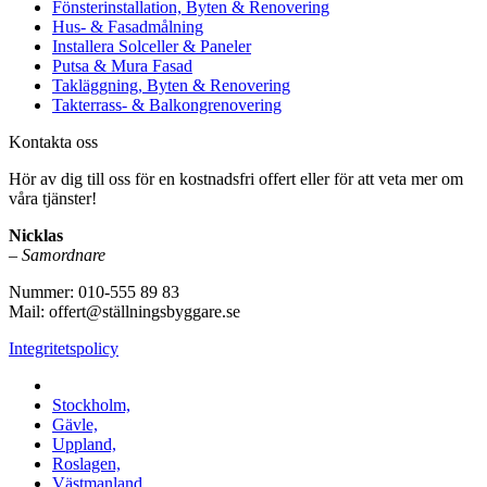
Fönsterinstallation, Byten & Renovering
Hus- & Fasadmålning
Installera Solceller & Paneler
Putsa & Mura Fasad
Takläggning, Byten & Renovering
Takterrass- & Balkongrenovering
Kontakta oss
Hör av dig till oss för en kostnadsfri offert eller för att veta mer om
våra tjänster!
Nicklas
–
Samordnare
Nummer: 010-555 89 83
Mail: offert@ställningsbyggare.se
Integritetspolicy
Vi utför arbeten i hela Sverige:
Stockholm,
Gävle,
Uppland,
Roslagen,
Västmanland,