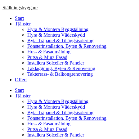
Skip
Ställningsbyggare
to
Start
content
Tjänster
Hyra & Montera Byggställning
Hyra & Montera Väderskydd
Byta Träpanel & Tilläggsisolering
Fönsterinstallation, Byten & Renovering
Hus- & Fasadmålning
Putsa & Mura Fasad
Installera Solceller & Paneler
Takläggning, Byten & Renovering
Takterrass- & Balkongrenovering
Offert
Start
Tjänster
Hyra & Montera Byggställning
Hyra & Montera Väderskydd
Byta Träpanel & Tilläggsisolering
Fönsterinstallation, Byten & Renovering
Hus- & Fasadmålning
Putsa & Mura Fasad
Installera Solceller & Paneler