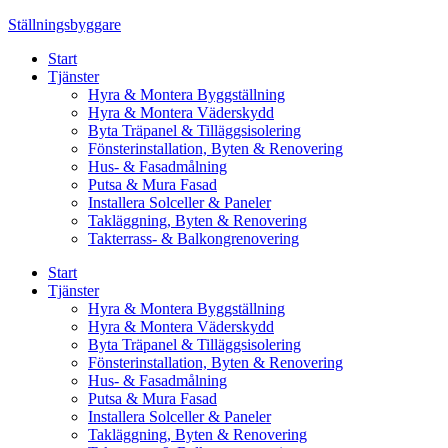
Skip
Ställningsbyggare
to
Start
content
Tjänster
Hyra & Montera Byggställning
Hyra & Montera Väderskydd
Byta Träpanel & Tilläggsisolering
Fönsterinstallation, Byten & Renovering
Hus- & Fasadmålning
Putsa & Mura Fasad
Installera Solceller & Paneler
Takläggning, Byten & Renovering
Takterrass- & Balkongrenovering
Start
Tjänster
Hyra & Montera Byggställning
Hyra & Montera Väderskydd
Byta Träpanel & Tilläggsisolering
Fönsterinstallation, Byten & Renovering
Hus- & Fasadmålning
Putsa & Mura Fasad
Installera Solceller & Paneler
Takläggning, Byten & Renovering