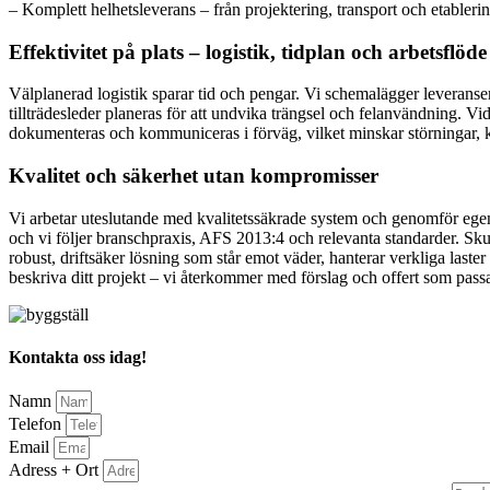
– Komplett helhetsleverans – från projektering, transport och etablerin
Effektivitet på plats – logistik, tidplan och arbetsflöde
Välplanerad logistik sparar tid och pengar. Vi schemalägger leveranse
tillträdesleder planeras för att undvika trängsel och felanvändning. V
dokumenteras och kommuniceras i förväg, vilket minskar störningar, kor
Kvalitet och säkerhet utan kompromisser
Vi arbetar uteslutande med kvalitetssäkrade system och genomför egenko
och vi följer branschpraxis, AFS 2013:4 och relevanta standarder. Sk
robust, driftsäker lösning som står emot väder, hanterar verkliga laste
beskriva ditt projekt – vi återkommer med förslag och offert som pass
Kontakta oss idag!
Namn
Telefon
Email
Adress + Ort