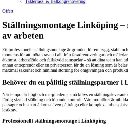
Takterrass- & Balkongrenovering
Offert
Ställningsmontage Linköping – s
av arbeten
Ett professionellt ställningsmontage är grunden för en trygg, stabil o
monteras för att möta kraven i allt från fasadrenoveringar och måleriar
åtkomst, arbetsflöde och fallskydd samspelar – så att dina team kan arb
annan entreprenör eller en privatperson får du en lösning som är belast
maximal säkerhet och minimal störning för omgivningen och produkt
Behöver du en pålitlig ställningspartner i
När tempot är högt och marginalerna små krävs en ställningsleverantör 
färdig skyltad ställning och löpande kontroll. Våra montörer är utbild
passager och smart åtkomst även på trånga eller komplexa arbetsplatser
lastkrav.
Professionellt ställningsmontage i Linköping