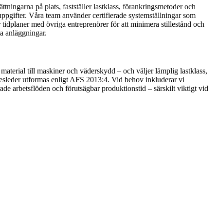
tningarna på plats, fastställer lastklass, förankringsmetoder och
ppgifter. Våra team använder certifierade systemställningar som
tidplaner med övriga entreprenörer för att minimera stillestånd och
la anläggningar.
 material till maskiner och väderskydd – och väljer lämplig lastklass,
desleder utformas enligt AFS 2013:4. Vid behov inkluderar vi
e arbetsflöden och förutsägbar produktionstid – särskilt viktigt vid