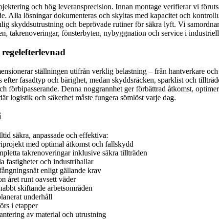
ktering och hög leveransprecision. Innan montage verifierar vi förutsät
e. Alla lösningar dokumenteras och skyltas med kapacitet och kontrollu
lig skyddsutrustning och beprövade rutiner för säkra lyft. Vi samordnar 
beten, takrenoveringar, fönsterbyten, nybyggnation och service i industriel
regelefterlevnad
ensionerar ställningen utifrån verklig belastning – från hantverkare och
 efter fasadtyp och bärighet, medan skyddsräcken, sparklist och tillträ
ch förbipasserande. Denna noggrannhet ger förbättrad åtkomst, optimerad
är logistik och säkerhet måste fungera sömlöst varje dag.
i
ltid säkra, anpassade och effektiva:
riprojekt med optimal åtkomst och fallskydd
letta takrenoveringar inklusive säkra tillträden
 fastigheter och industrihallar
fångningsnät enligt gällande krav
 året runt oavsett väder
snabbt skiftande arbetsområden
lanerat underhåll
rs i etapper
antering av material och utrustning