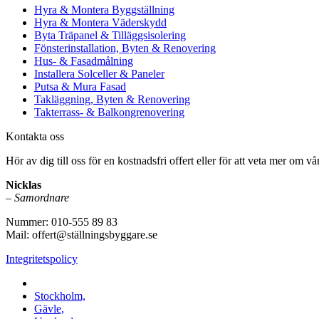
Hyra & Montera Byggställning
Hyra & Montera Väderskydd
Byta Träpanel & Tilläggsisolering
Fönsterinstallation, Byten & Renovering
Hus- & Fasadmålning
Installera Solceller & Paneler
Putsa & Mura Fasad
Takläggning, Byten & Renovering
Takterrass- & Balkongrenovering
Kontakta oss
Hör av dig till oss för en kostnadsfri offert eller för att veta mer om vår
Nicklas
–
Samordnare
Nummer: 010-555 89 83
Mail: offert@ställningsbyggare.se
Integritetspolicy
Vi utför arbeten i hela Sverige:
Stockholm,
Gävle,