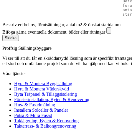
Beskriv ert behov, förutsättningar, antal m2 & önskat startdatum
Bifoga gärna eventuella dokument, bilder eller ritningar
Skicka
Proffsig Ställningsbyggare
Vi ser till att du får en skräddarsydd lösning som är specifikt framtagen
ett stort och omfattande projekt som du vill ha hjälp med kan vi boka 
Våra tjänster
Hyra & Montera Byggställning
Hyra & Montera Väderskydd
Byta Träpanel & Tilläggsisolering
Fönsterinstallation, Byten & Renovering
Hus- & Fasadmålning
Installera Solceller & Paneler
Putsa & Mura Fasad
Takläggning, Byten & Renovering
Takterrass- & Balkongrenovering