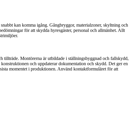
pper snabbt kan komma igång. Gångbryggor, materialzoner, skyltning och
kbedömningar för att skydda hyresgäster, personal och allmänhet. Allt
rimiljöer.
h tillträde. Montörerna är utbildade i ställningsbyggnad och fallskydd,
bbt konstruktionen och uppdaterar dokumentation och skydd. Det ger en
ll sista momentet i produktionen. Använd kontaktformuläret för att