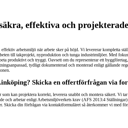
äkra, effektiva och projekterade 
ch effektiv arbetsmiljö när arbete sker på höjd. Vi levererar kompletta s
beten till takprojekt, nyproduktion och tunga industrimiljöer. Med fokus 
eta produktivt och tryggt. Oavsett om du representerar ett byggföretag, 
ningsanpassad, tydligt dokumenterad och monterad enligt gällande regelverk
ionen.
 Linköping? Skicka en offertförfrågan via fo
som kan projektera korrekt, leverera snabbt och montera säkert. Vi tar an
ade och arbetar enligt Arbetsmiljöverkets krav (AFS 2013:4 Ställningar) o
. Skicka din förfrågan via kontaktformuläret så återkommer vi med försl