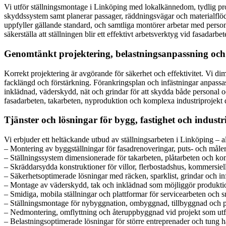
Vi utför ställningsmontage i Linköping med lokalkännedom, tydlig proje
skyddssystem samt planerar passager, räddningsvägar och materialflöd
uppfyller gällande standard, och samtliga montörer arbetar med person
säkerställa att ställningen blir ett effektivt arbetsverktyg vid fasadar
Genomtänkt projektering, belastningsanpassning och 
Korrekt projektering är avgörande för säkerhet och effektivitet. Vi dim
facklängd och förstärkning. Förankringsplan och infästningar anpassas
inklädnad, väderskydd, nät och grindar för att skydda både personal o
fasadarbeten, takarbeten, nyproduktion och komplexa industriprojekt d
Tjänster och lösningar för bygg, fastighet och industr
Vi erbjuder ett heltäckande utbud av ställningsarbeten i Linköping – al
– Montering av byggställningar för fasadrenoveringar, puts- och måle
– Ställningssystem dimensionerade för takarbeten, plåtarbeten och komp
– Skräddarsydda konstruktioner för villor, flerbostadshus, kommersiella
– Säkerhetsoptimerade lösningar med räcken, sparklist, grindar och in
– Montage av väderskydd, tak och inklädnad som möjliggör produktion
– Smidiga, mobila ställningar och plattformar för servicearbeten och 
– Ställningsmontage för nybyggnation, ombyggnad, tillbyggnad och p
– Nedmontering, omflyttning och återuppbyggnad vid projekt som utfö
– Belastningsoptimerade lösningar för större entreprenader och tung h