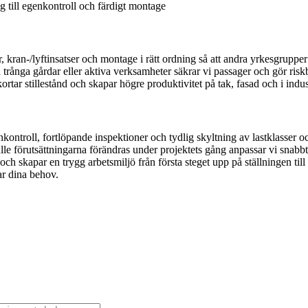
g till egenkontroll och färdigt montage
r, kran-/lyftinsatser och montage i rätt ordning så att andra yrkesgru
id trånga gårdar eller aktiva verksamheter säkrar vi passager och gör ris
tar stillestånd och skapar högre produktivitet på tak, fasad och i indust
ntroll, fortlöpande inspektioner och tydlig skyltning av lastklasser oc
ulle förutsättningarna förändras under projektets gång anpassar vi sna
r och skapar en trygg arbetsmiljö från första steget upp på ställningen ti
ar dina behov.