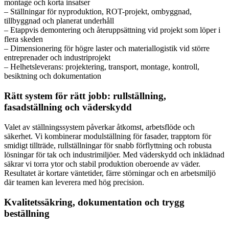
montage och korta insatser
– Ställningar för nyproduktion, ROT-projekt, ombyggnad,
tillbyggnad och planerat underhåll
– Etappvis demontering och återuppsättning vid projekt som löper i
flera skeden
– Dimensionering för högre laster och materiallogistik vid större
entreprenader och industriprojekt
– Helhetsleverans: projektering, transport, montage, kontroll,
besiktning och dokumentation
Rätt system för rätt jobb: rullställning,
fasadställning och väderskydd
Valet av ställningssystem påverkar åtkomst, arbetsflöde och
säkerhet. Vi kombinerar modulställning för fasader, trapptorn för
smidigt tillträde, rullställningar för snabb förflyttning och robusta
lösningar för tak och industrimiljöer. Med väderskydd och inklädnad
säkrar vi torra ytor och stabil produktion oberoende av väder.
Resultatet är kortare väntetider, färre störningar och en arbetsmiljö
där teamen kan leverera med hög precision.
Kvalitetssäkring, dokumentation och trygg
beställning