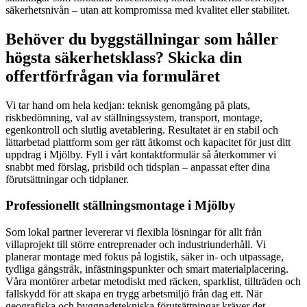
säkerhetsnivån – utan att kompromissa med kvalitet eller stabilitet.
Behöver du byggställningar som håller
högsta säkerhetsklass? Skicka din
offertförfrågan via formuläret
Vi tar hand om hela kedjan: teknisk genomgång på plats,
riskbedömning, val av ställningssystem, transport, montage,
egenkontroll och slutlig avetablering. Resultatet är en stabil och
lättarbetad plattform som ger rätt åtkomst och kapacitet för just ditt
uppdrag i Mjölby. Fyll i vårt kontaktformulär så återkommer vi
snabbt med förslag, prisbild och tidsplan – anpassat efter dina
förutsättningar och tidplaner.
Professionellt ställningsmontage i Mjölby
Som lokal partner levererar vi flexibla lösningar för allt från
villaprojekt till större entreprenader och industriunderhåll. Vi
planerar montage med fokus på logistik, säker in- och utpassage,
tydliga gångstråk, infästningspunkter och smart materialplacering.
Våra montörer arbetar metodiskt med räcken, sparklist, tillträden och
fallskydd för att skapa en trygg arbetsmiljö från dag ett. När
geografiska och byggnadstekniska förutsättningar kräver det