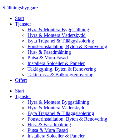
Skip
Ställningsbyggare
to
Start
content
Tjänster
Hyra & Montera Byggställning
Hyra & Montera Väderskydd
Byta Träpanel & Tilläggsisolering
Fönsterinstallation, Byten & Renovering
Hus- & Fasadmålning
Putsa & Mura Fasad
Installera Solceller & Paneler
Takläggning, Byten & Renovering
Takterrass- & Balkongrenovering
Offert
Start
Tjänster
Hyra & Montera Byggställning
Hyra & Montera Väderskydd
Byta Träpanel & Tilläggsisolering
Fönsterinstallation, Byten & Renovering
Hus- & Fasadmålning
Putsa & Mura Fasad
Installera Solceller & Paneler