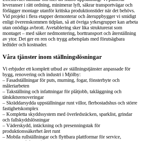
leveranser i rätt ordning, minimerar lyft, säkrar transportvägar och
förlägger montage utanför kritiska produktionstider när det behövs.
Vid projekt i flera etapper demonterar och återuppbygger vi smidigt
enligt överenskommen tidplan, så att övriga yrkesgrupper kan arbeta
utan onödiga avbrott. Avetablering sker lika strukturerat som
montaget – med säker nedmontering, borttransport och återställning
av ytor. Det ger en ren och trygg arbetsplats med förutsägbara
ledtider och kostnader.
Våra tjänster inom ställningslösningar
Vi erbjuder ett komplett utbud av ställningstjänster anpassade för
bygg, renovering och industri i Mjölby:
– Fasadställningar för puts, murning, fogar, fönsterbyte och
måleriarbeten
– Takställning och infattningar för plåtjobb, takläggning och
tätskiktsrenoveringar
– Skräddarsydda uppställningar runt villor, flerbostadshus och större
fastighetskomplex
– Kompletta skyddssystem med överledsräcken, sparklist, grindar
och fallskyddslösningar
– Väderskydd, intäckning och presenningstak för
produktionssäkerhet året runt
– Mobila rullställningar och flyttbara plattformar för service,