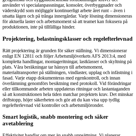
använder vi specialanpassningar, konsoler, överbyggnader och
väderskydd som möjliggör kontinuerligt arbete året runt – även i
utsatta lägen och på trånga innergårdar. Varje lösning dimensioneras
för aktuella laster och arbetsmoment så att teamet kan fokusera på
produktionen, inte på tillfälliga hinder.
Projektering, belastningsklasser och regelefterlevnad
Rätt projektering är grunden för säker ställning. Vi dimensionerar
enligt EN 12811 och följer Arbetsmiljöverkets AFS 2013:4, med
kompletta handlingar, montageritningar, lastklasser och skyltning på
plats. Våra beräkningar tar hänsyn till arbetsmoment,
materialtransporter på ställningen, vindlaster, upplag och infästning i
fasad. Varje etapp dokumenteras med egenkontroll, och innan
överlämning genomförs besiktning med protokoll. Vid förändringar
eller tillkommande arbeten uppdateras ritningar och lastantaganden
så att konstruktionen hela tiden matchar projektets krav. Det minskar
driftstopp, höjer säkerheten och gör att du kan visa upp tydlig
regelefterlevnad vid kontroller och arbetsmiljöronder.
Smart logistik, snabb montering och säker
avetablering
Effektivitet handlar om mer än snabb uppsättning. Vi planerar