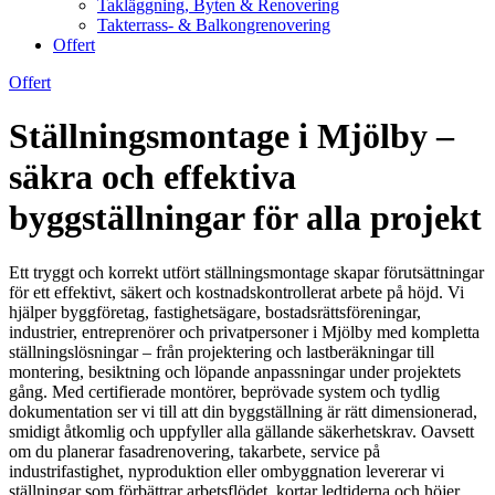
Takläggning, Byten & Renovering
Takterrass- & Balkongrenovering
Offert
Offert
Ställningsmontage i Mjölby –
säkra och effektiva
byggställningar för alla projekt
Ett tryggt och korrekt utfört ställningsmontage skapar förutsättningar
för ett effektivt, säkert och kostnadskontrollerat arbete på höjd. Vi
hjälper byggföretag, fastighetsägare, bostadsrättsföreningar,
industrier, entreprenörer och privatpersoner i Mjölby med kompletta
ställningslösningar – från projektering och lastberäkningar till
montering, besiktning och löpande anpassningar under projektets
gång. Med certifierade montörer, beprövade system och tydlig
dokumentation ser vi till att din byggställning är rätt dimensionerad,
smidigt åtkomlig och uppfyller alla gällande säkerhetskrav. Oavsett
om du planerar fasadrenovering, takarbete, service på
industrifastighet, nyproduktion eller ombyggnation levererar vi
ställningar som förbättrar arbetsflödet, kortar ledtiderna och höjer