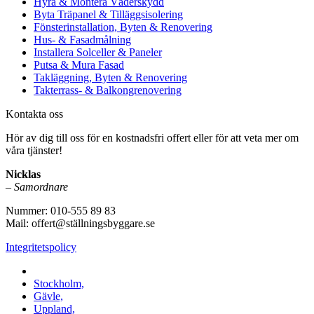
Hyra & Montera Väderskydd
Byta Träpanel & Tilläggsisolering
Fönsterinstallation, Byten & Renovering
Hus- & Fasadmålning
Installera Solceller & Paneler
Putsa & Mura Fasad
Takläggning, Byten & Renovering
Takterrass- & Balkongrenovering
Kontakta oss
Hör av dig till oss för en kostnadsfri offert eller för att veta mer om
våra tjänster!
Nicklas
–
Samordnare
Nummer: 010-555 89 83
Mail: offert@ställningsbyggare.se
Integritetspolicy
Vi utför arbeten i hela Sverige:
Stockholm,
Gävle,
Uppland,