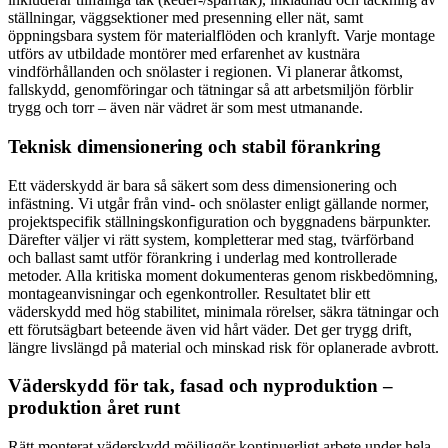
ställningar, väggsektioner med presenning eller nät, samt
öppningsbara system för materialflöden och kranlyft. Varje montage
utförs av utbildade montörer med erfarenhet av kustnära
vindförhållanden och snölaster i regionen. Vi planerar åtkomst,
fallskydd, genomföringar och tätningar så att arbetsmiljön förblir
trygg och torr – även när vädret är som mest utmanande.
Teknisk dimensionering och stabil förankring
Ett väderskydd är bara så säkert som dess dimensionering och
infästning. Vi utgår från vind- och snölaster enligt gällande normer,
projektspecifik ställningskonfiguration och byggnadens bärpunkter.
Därefter väljer vi rätt system, kompletterar med stag, tvärförband
och ballast samt utför förankring i underlag med kontrollerade
metoder. Alla kritiska moment dokumenteras genom riskbedömning,
montageanvisningar och egenkontroller. Resultatet blir ett
väderskydd med hög stabilitet, minimala rörelser, säkra tätningar och
ett förutsägbart beteende även vid hårt väder. Det ger trygg drift,
längre livslängd på material och minskad risk för oplanerade avbrott.
Väderskydd för tak, fasad och nyproduktion –
produktion året runt
Rätt monterat väderskydd möjliggör kontinuerligt arbete under hela