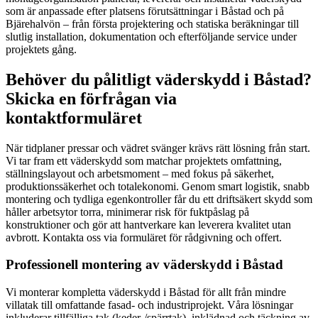
som är anpassade efter platsens förutsättningar i Båstad och på
Bjärehalvön – från första projektering och statiska beräkningar till
slutlig installation, dokumentation och efterföljande service under
projektets gång.
Behöver du pålitligt väderskydd i Båstad?
Skicka en förfrågan via
kontaktformuläret
När tidplaner pressar och vädret svänger krävs rätt lösning från start.
Vi tar fram ett väderskydd som matchar projektets omfattning,
ställningslayout och arbetsmoment – med fokus på säkerhet,
produktionssäkerhet och totalekonomi. Genom smart logistik, snabb
montering och tydliga egenkontroller får du ett driftsäkert skydd som
håller arbetsytor torra, minimerar risk för fuktpåslag på
konstruktioner och gör att hantverkare kan leverera kvalitet utan
avbrott. Kontakta oss via formuläret för rådgivning och offert.
Professionell montering av väderskydd i Båstad
Vi monterar kompletta väderskydd i Båstad för allt från mindre
villatak till omfattande fasad- och industriprojekt. Våra lösningar
inkluderar tillfälliga tak (keder-/spärrtak), inklädnad och täckning av