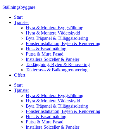
Skip
Ställningsbyggare
to
Start
content
Tjänster
Hyra & Montera Byggställning
Hyra & Montera Väderskydd
Byta Träpanel & Tilläggsisolering
Fönsterinstallation, Byten & Renovering
Hus- & Fasadmålning
Putsa & Mura Fasad
Installera Solceller & Paneler
Takläggning, Byten & Renovering
Takterrass- & Balkongrenovering
Offert
Start
Tjänster
Hyra & Montera Byggställning
Hyra & Montera Väderskydd
Byta Träpanel & Tilläggsisolering
Fönsterinstallation, Byten & Renovering
Hus- & Fasadmålning
Putsa & Mura Fasad
Installera Solceller & Paneler