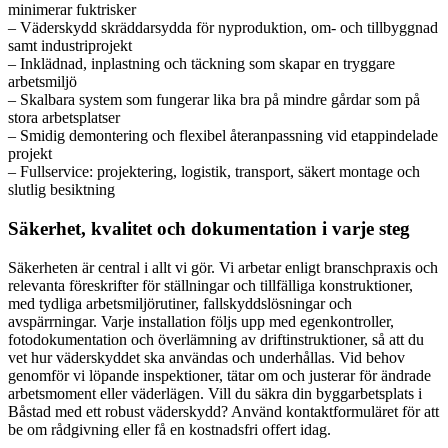
minimerar fuktrisker
– Väderskydd skräddarsydda för nyproduktion, om- och tillbyggnad
samt industriprojekt
– Inklädnad, inplastning och täckning som skapar en tryggare
arbetsmiljö
– Skalbara system som fungerar lika bra på mindre gårdar som på
stora arbetsplatser
– Smidig demontering och flexibel återanpassning vid etappindelade
projekt
– Fullservice: projektering, logistik, transport, säkert montage och
slutlig besiktning
Säkerhet, kvalitet och dokumentation i varje steg
Säkerheten är central i allt vi gör. Vi arbetar enligt branschpraxis och
relevanta föreskrifter för ställningar och tillfälliga konstruktioner,
med tydliga arbetsmiljörutiner, fallskyddslösningar och
avspärrningar. Varje installation följs upp med egenkontroller,
fotodokumentation och överlämning av driftinstruktioner, så att du
vet hur väderskyddet ska användas och underhållas. Vid behov
genomför vi löpande inspektioner, tätar om och justerar för ändrade
arbetsmoment eller väderlägen. Vill du säkra din byggarbetsplats i
Båstad med ett robust väderskydd? Använd kontaktformuläret för att
be om rådgivning eller få en kostnadsfri offert idag.