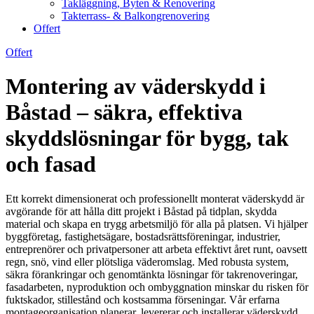
Takläggning, Byten & Renovering
Takterrass- & Balkongrenovering
Offert
Offert
Montering av väderskydd i
Båstad – säkra, effektiva
skyddslösningar för bygg, tak
och fasad
Ett korrekt dimensionerat och professionellt monterat väderskydd är
avgörande för att hålla ditt projekt i Båstad på tidplan, skydda
material och skapa en trygg arbetsmiljö för alla på platsen. Vi hjälper
byggföretag, fastighetsägare, bostadsrättsföreningar, industrier,
entreprenörer och privatpersoner att arbeta effektivt året runt, oavsett
regn, snö, vind eller plötsliga väderomslag. Med robusta system,
säkra förankringar och genomtänkta lösningar för takrenoveringar,
fasadarbeten, nyproduktion och ombyggnation minskar du risken för
fuktskador, stillestånd och kostsamma förseningar. Vår erfarna
montageorganisation planerar, levererar och installerar väderskydd