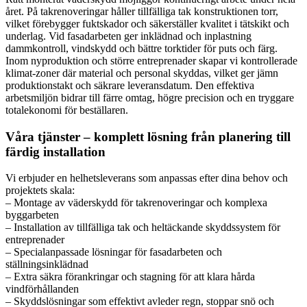
året. På takrenoveringar håller tillfälliga tak konstruktionen torr,
vilket förebygger fuktskador och säkerställer kvalitet i tätskikt och
underlag. Vid fasadarbeten ger inklädnad och inplastning
dammkontroll, vindskydd och bättre torktider för puts och färg.
Inom nyproduktion och större entreprenader skapar vi kontrollerade
klimat-zoner där material och personal skyddas, vilket ger jämn
produktionstakt och säkrare leveransdatum. Den effektiva
arbetsmiljön bidrar till färre omtag, högre precision och en tryggare
totalekonomi för beställaren.
Våra tjänster – komplett lösning från planering till
färdig installation
Vi erbjuder en helhetsleverans som anpassas efter dina behov och
projektets skala:
– Montage av väderskydd för takrenoveringar och komplexa
byggarbeten
– Installation av tillfälliga tak och heltäckande skyddssystem för
entreprenader
– Specialanpassade lösningar för fasadarbeten och
ställningsinklädnad
– Extra säkra förankringar och stagning för att klara hårda
vindförhållanden
– Skyddslösningar som effektivt avleder regn, stoppar snö och