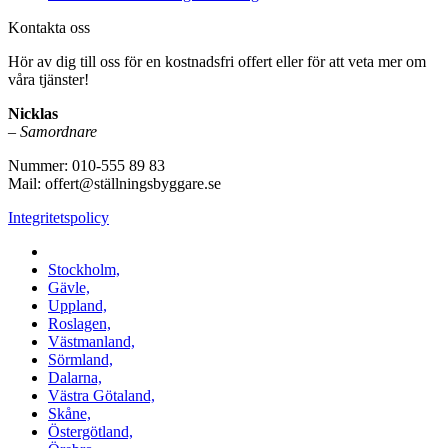
Kontakta oss
Hör av dig till oss för en kostnadsfri offert eller för att veta mer om
våra tjänster!
Nicklas
–
Samordnare
Nummer: 010-555 89 83
Mail: offert@ställningsbyggare.se
Integritetspolicy
Vi utför arbeten i hela Sverige:
Stockholm,
Gävle,
Uppland,
Roslagen,
Västmanland,
Sörmland,
Dalarna,
Västra Götaland,
Skåne,
Östergötland,