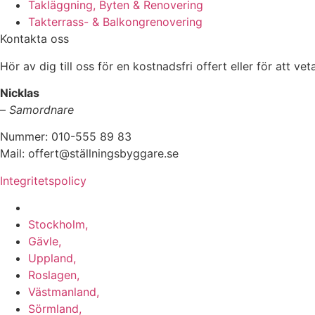
Takläggning, Byten & Renovering
Takterrass- & Balkongrenovering
Kontakta oss
Hör av dig till oss för en kostnadsfri offert eller för att ve
Nicklas
–
Samordnare
Nummer: 010-555 89 83
Mail: offert@ställningsbyggare.se
Integritetspolicy
Vi utför arbeten i hela Sverige:
Stockholm,
Gävle,
Uppland,
Roslagen,
Västmanland,
Sörmland,