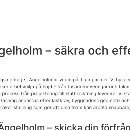
gelholm – säkra och eff
ngsmontage i Ängelholm är vi din pålitliga partner. Vi hjälp
säker arbetsmiljö på höjd – från fasadrenoveringar och taka
rocess från projektering till slutbesiktning levererar vi s
lösning anpassas efter lastkrav, byggnadens geometri och pr
riftsäker ställning som gör att dina team kan arbeta snabba
 Ängelholm – skicka din förfrå