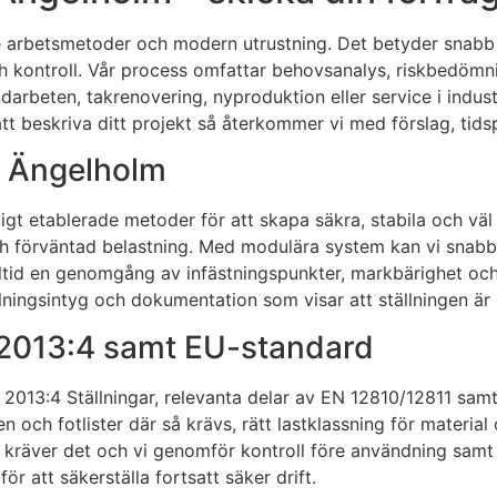
e arbetsmetoder och modern utrustning. Det betyder snabb 
t och kontroll. Vår process omfattar behovsanalys, riskbedö
arbeten, takrenovering, nyproduktion eller service i indust
t beskriva ditt projekt så återkommer vi med förslag, tidsp
 i Ängelholm
ligt etablerade metoder för att skapa säkra, stabila och vä
 förväntad belastning. Med modulära system kan vi snabbt an
lltid en genomgång av infästningspunkter, markbärighet och 
tällningsintyg och dokumentation som visar att ställningen 
 2013:4 samt EU-standard
FS 2013:4 Ställningar, relevanta delar av EN 12810/12811 sam
en och fotlister där så krävs, rätt lastklassning för mater
 kräver det och vi genomför kontroll före användning samt
ör att säkerställa fortsatt säker drift.