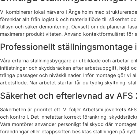
Vi kombinerar lokal närvaro i Ängelholm med strukturerad
förenklar allt från logistik och materialflöde till säkerhe
tillsyn och säker demontering. Oavsett om du planerar fasad
maximerar produktiviteten. Använd kontaktformuläret för at
Professionellt ställningsmontage
Våra erfarna ställningsbyggare är utbildade och arbetar en
infästningar och skyddsräcken efter arbetsuppgift, höjd och
trånga passager och nivåskillnader. Inför montage gör vi a
arbetsflöde. När arbetet startar får du tydlig skyltning, s
Säkerhet och efterlevnad av AFS
Säkerheten är prioritet ett. Vi följer Arbetsmiljöverkets A
och kontroll. Det innefattar korrekt förankring, skyddsräck
Våra montörer använder personligt fallskydd där montaget
förändringar eller etappskiften besiktas ställningen på nytt f