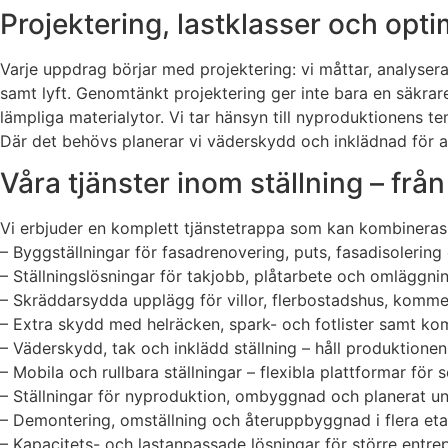
Projektering, lastklasser och opt
Varje uppdrag börjar med projektering: vi måttar, analysera
samt lyft. Genomtänkt projektering ger inte bara en säkrare
lämpliga materialytor. Vi tar hänsyn till nyproduktionens te
Där det behövs planerar vi väderskydd och inklädnad för att
Våra tjänster inom ställning – från
Vi erbjuder en komplett tjänstetrappa som kan kombineras
– Byggställningar för fasadrenovering, puts, fasadisolering
– Ställningslösningar för takjobb, plåtarbete och omläggni
– Skräddarsydda upplägg för villor, flerbostadshus, kommers
– Extra skydd med helräcken, spark- och fotlister samt kom
– Väderskydd, tak och inklädd ställning – håll produktionen
– Mobila och rullbara ställningar – flexibla plattformar för
– Ställningar för nyproduktion, ombyggnad och planerat u
– Demontering, omställning och återuppbyggnad i flera eta
– Kapacitets- och lastanpassade lösningar för större entre