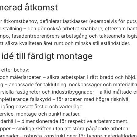
imerad åtkomst
r åtkomstbehov, definierar lastklasser (exempelvis för puts
 ställning – den gör också arbetet snabbare, eftersom hantv
mpo, fasadentreprenörens arbetsgång och takteamets logistik, 
 säkra kvaliteten året runt och minska stilleståndstider.
 idé till färdigt montage
 efter behov:
 och måleriarbeten – säkra arbetsplan i rätt bredd och höjd.
ng – anpassade för taklutning, nockpassager och materialha
iella fastigheter och industribyggnader – alltid måttade ef
pletterande fallskydd – för arbeten med högre risknivå.
 igång oavsett årstid och väderläge.
 service, montage och punktinsatser.
nderhåll – dimensionerade för respektive arbetsmoment.
pper – smidiga skiften utan att störa pågående arbeten.
prenader – robusta konstruktioner för tyngre materialflöden