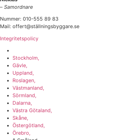
–
Samordnare
Nummer: 010-555 89 83
Mail: offert@ställningsbyggare.se
Integritetspolicy
Vi utför arbeten i hela Sverige:
Stockholm,
Gävle,
Uppland,
Roslagen,
Västmanland,
Sörmland,
Dalarna,
Västra Götaland,
Skåne,
Östergötland,
Örebro,