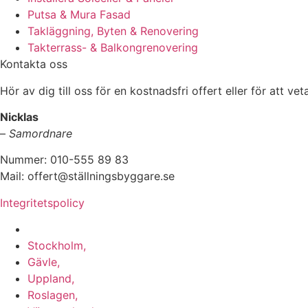
Putsa & Mura Fasad
Takläggning, Byten & Renovering
Takterrass- & Balkongrenovering
Kontakta oss
Hör av dig till oss för en kostnadsfri offert eller för att ve
Nicklas
–
Samordnare
Nummer: 010-555 89 83
Mail: offert@ställningsbyggare.se
Integritetspolicy
Vi utför arbeten i hela Sverige:
Stockholm,
Gävle,
Uppland,
Roslagen,