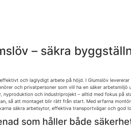
slöv – säkra byggställn
effektivt och laglydigt arbete på höjd. I Glumslöv levererar
renörer och privatpersoner som vill ha en säker arbetsmiljö
, nyproduktion och industriprojekt – alltid med fokus på st
plan, så att montaget blir rätt från start. Med erfarna mont
erkarna säkra arbetsytor, effektiva transportvägar och god l
enad som håller både säkerhet