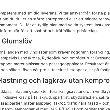
mpetens med smidig leverans. Vi tar ansvar från första plat
tt om du driver en större entreprenad eller ett mindre ren
smoment. Du får en tydlig plan med valda system, lastklasse
ktformulär för ett snabbt och träffsäkert prisförslag.
i Glumslöv
rhållanden med vindlaster som kräver noggrann förankring, rä
i exempelvis Landskrona, Rydebäck och området runt Öresund
rappor, materialhissar och passageöppningar. Resultatet är 
och säkert, även när projektet sker i etapper eller på fastigh
belastning och lagkrav utan kompr
tklass, infästningspunkter, förankringsavstånd och vindkrys
), inklusive krav på fallskydd, sparklist, skyddsräcken, säk
asadpartier, materialupplag, takfot, trafik nära fasad – och
 behov samordnar vi med BAS-P/BAS-U och ordnar trafikanord