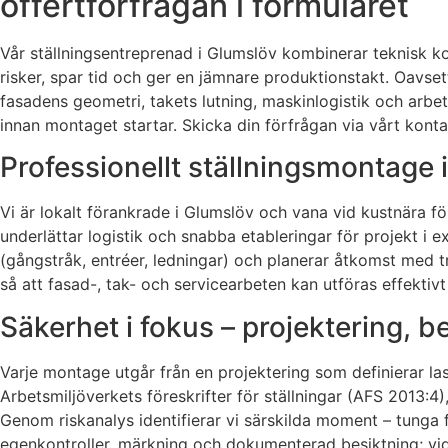
offertförfrågan i formuläret
Vår ställningsentreprenad i Glumslöv kombinerar teknisk ko
risker, spar tid och ger en jämnare produktionstakt. Oavse
fasadens geometri, takets lutning, maskinlogistik och arbet
innan montaget startar. Skicka din förfrågan via vårt konta
Professionellt ställningsmontage 
Vi är lokalt förankrade i Glumslöv och vana vid kustnära fö
underlättar logistik och snabba etableringar för projekt 
(gångstråk, entréer, ledningar) och planerar åtkomst med t
så att fasad-, tak- och servicearbeten kan utföras effektivt 
Säkerhet i fokus – projektering, 
Varje montage utgår från en projektering som definierar las
Arbetsmiljöverkets föreskrifter för ställningar (AFS 2013:4
Genom riskanalys identifierar vi särskilda moment – tunga f
egenkontroller, märkning och dokumenterad besiktning; vid