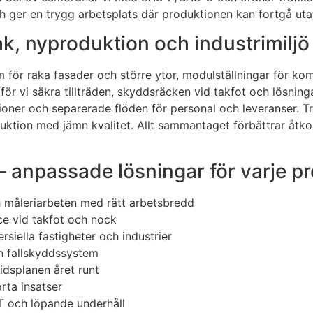
ch ger en trygg arbetsplats där produktionen kan fortgå uta
ak, nyproduktion och industrimiljö
för raka fasader och större ytor, modulställningar för ko
llför vi säkra tillträden, skyddsräcken vid takfot och lösni
ationer och separerade flöden för personal och leveranser. 
tion med jämn kvalitet. Allt sammantaget förbättrar åtkoms
 anpassade lösningar för varje pr
h måleriarbeten med rätt arbetsbredd
ce vid takfot och nock
siella fastigheter och industrier
h fallskyddssystem
idsplanen året runt
rta insatser
T och löpande underhåll