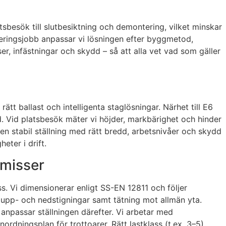
sbesök till slutbesiktning och demontering, vilket minskar
overingsjobb anpassar vi lösningen efter byggmetod,
r, infästningar och skydd – så att alla vet vad som gäller
tt ballast och intelligenta staglösningar. Närhet till E6
. Vid platsbesök mäter vi höjder, markbärighet och hinder
en stabil ställning med rätt bredd, arbetsnivåer och skydd
eter i drift.
omisser
s. Vi dimensionerar enligt SS-EN 12811 och följer
ra upp- och nedstigningar samt tätning mot allmän yta.
 anpassar ställningen därefter. Vi arbetar med
ningsplan för trottoarer. Rätt lastklass (t.ex. 3–5)