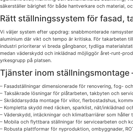
säkerställer bärighet för både hantverkare och material, o
Rätt ställningssystem för fasad, t
Vi väljer system efter uppdrag: snabbmonterade ramsystem 
aluminium där vikt och tempo är kritiska. För takarbeten ti
industri prioriterar vi breda gångbanor, tydliga materialst
medan väderskydd och inklädnad möjliggör året-runt-produk
yrkesgrupp på platsen.
Tjänster inom ställningsmontage –
– Fasadställningar dimensionerade för renovering, fog- oc
– Taksäkrade lösningar för plåtarbeten, takbyten och servi
– Skräddarsydda montage för villor, flerbostadshus, kommer
– Kompletta skydd med räcken, sparklist, nät/inklädnad oc
– Väderskydd, intäckningar och klimatbarriärer som håller t
– Mobila och flyttbara ställningar för servicearbeten och ko
– Robusta plattformar för nyproduktion, ombyggnader, RO