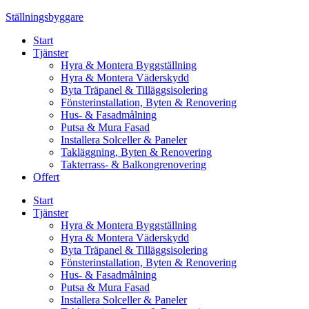
Skip
Ställningsbyggare
to
Start
content
Tjänster
Hyra & Montera Byggställning
Hyra & Montera Väderskydd
Byta Träpanel & Tilläggsisolering
Fönsterinstallation, Byten & Renovering
Hus- & Fasadmålning
Putsa & Mura Fasad
Installera Solceller & Paneler
Takläggning, Byten & Renovering
Takterrass- & Balkongrenovering
Offert
Start
Tjänster
Hyra & Montera Byggställning
Hyra & Montera Väderskydd
Byta Träpanel & Tilläggsisolering
Fönsterinstallation, Byten & Renovering
Hus- & Fasadmålning
Putsa & Mura Fasad
Installera Solceller & Paneler