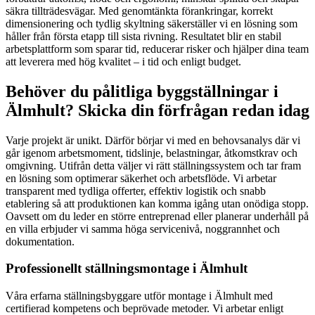
säkra tillträdesvägar. Med genomtänkta förankringar, korrekt
dimensionering och tydlig skyltning säkerställer vi en lösning som
håller från första etapp till sista rivning. Resultatet blir en stabil
arbetsplattform som sparar tid, reducerar risker och hjälper dina team
att leverera med hög kvalitet – i tid och enligt budget.
Behöver du pålitliga byggställningar i
Älmhult? Skicka din förfrågan redan idag
Varje projekt är unikt. Därför börjar vi med en behovsanalys där vi
går igenom arbetsmoment, tidslinje, belastningar, åtkomstkrav och
omgivning. Utifrån detta väljer vi rätt ställningssystem och tar fram
en lösning som optimerar säkerhet och arbetsflöde. Vi arbetar
transparent med tydliga offerter, effektiv logistik och snabb
etablering så att produktionen kan komma igång utan onödiga stopp.
Oavsett om du leder en större entreprenad eller planerar underhåll på
en villa erbjuder vi samma höga servicenivå, noggrannhet och
dokumentation.
Professionellt ställningsmontage i Älmhult
Våra erfarna ställningsbyggare utför montage i Älmhult med
certifierad kompetens och beprövade metoder. Vi arbetar enligt