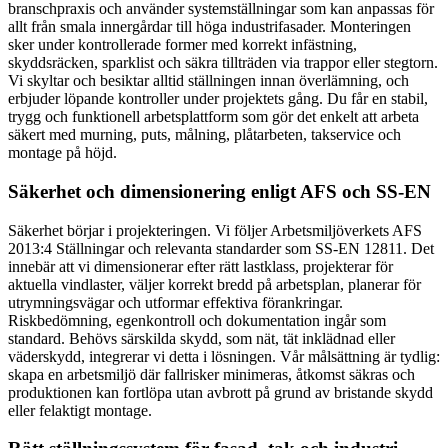
branschpraxis och använder systemställningar som kan anpassas för
allt från smala innergårdar till höga industrifasader. Monteringen
sker under kontrollerade former med korrekt infästning,
skyddsräcken, sparklist och säkra tillträden via trappor eller stegtorn.
Vi skyltar och besiktar alltid ställningen innan överlämning, och
erbjuder löpande kontroller under projektets gång. Du får en stabil,
trygg och funktionell arbetsplattform som gör det enkelt att arbeta
säkert med murning, puts, målning, plåtarbeten, takservice och
montage på höjd.
Säkerhet och dimensionering enligt AFS och SS-EN
Säkerhet börjar i projekteringen. Vi följer Arbetsmiljöverkets AFS
2013:4 Ställningar och relevanta standarder som SS-EN 12811. Det
innebär att vi dimensionerar efter rätt lastklass, projekterar för
aktuella vindlaster, väljer korrekt bredd på arbetsplan, planerar för
utrymningsvägar och utformar effektiva förankringar.
Riskbedömning, egenkontroll och dokumentation ingår som
standard. Behövs särskilda skydd, som nät, tät inklädnad eller
väderskydd, integrerar vi detta i lösningen. Vår målsättning är tydlig:
skapa en arbetsmiljö där fallrisker minimeras, åtkomst säkras och
produktionen kan fortlöpa utan avbrott på grund av bristande skydd
eller felaktigt montage.