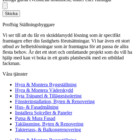
Skicka
Proffsig Ställningsbyggare
Vi ser till att du får en skräddarsydd lösning som är specifikt
framtagen efter din fastighets förutsättningar. Vi har även ett stort
utbud av helhetslösningar som är framtagna för att passa de allra
flesta behov. Är det ett stort och omfattande projekt som du vill ha
hjälp med kan vi boka in ett gratis platsbesök med en utbildad
fackman.
Våra tjänster
Hyra & Montera Byggställning
Hyra & Montera Väderskydd
Byta Träpanel & Tilläggsisolering
Fönsterinstallation, Byten & Renovering
Hus- & Fasadmålning
Installera Solceller & Paneler
Putsa & Mura Fasad
Takläggning, Byten & Renovering
Takterrass- & Balkongrenovering