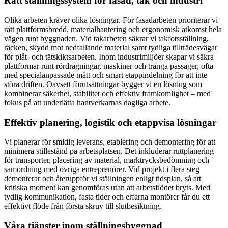
Rätt ställningssystem för fasad, tak och industri
Olika arbeten kräver olika lösningar. För fasadarbeten prioriterar vi
rätt plattformsbredd, materialhantering och ergonomisk åtkomst hela
vägen runt byggnaden. Vid takarbeten säkrar vi takfotsställning,
räcken, skydd mot nedfallande material samt tydliga tillträdesvägar
för plåt- och tätskiktsarbeten. Inom industrimiljöer skapar vi säkra
plattformar runt rördragningar, maskiner och trånga passager, ofta
med specialanpassade mått och smart etappindelning för att inte
störa driften. Oavsett förutsättningar bygger vi en lösning som
kombinerar säkerhet, stabilitet och effektiv framkomlighet – med
fokus på att underlätta hantverkarnas dagliga arbete.
Effektiv planering, logistik och etappvisa lösningar
Vi planerar för smidig leverans, etablering och demontering för att
minimera stillestånd på arbetsplatsen. Det inkluderar ruttplanering
för transporter, placering av material, marktrycksbedömning och
samordning med övriga entreprenörer. Vid projekt i flera steg
demonterar och återuppför vi ställningen enligt tidsplan, så att
kritiska moment kan genomföras utan att arbetsflödet bryts. Med
tydlig kommunikation, fasta tider och erfarna montörer får du ett
effektivt flöde från första skruv till slutbesiktning.
Våra tjänster inom ställningsbyggnad