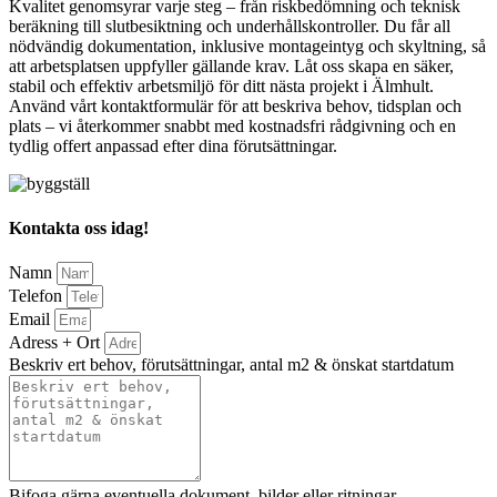
Kvalitet genomsyrar varje steg – från riskbedömning och teknisk
beräkning till slutbesiktning och underhållskontroller. Du får all
nödvändig dokumentation, inklusive montageintyg och skyltning, så
att arbetsplatsen uppfyller gällande krav. Låt oss skapa en säker,
stabil och effektiv arbetsmiljö för ditt nästa projekt i Älmhult.
Använd vårt kontaktformulär för att beskriva behov, tidsplan och
plats – vi återkommer snabbt med kostnadsfri rådgivning och en
tydlig offert anpassad efter dina förutsättningar.
Kontakta oss idag!
Namn
Telefon
Email
Adress + Ort
Beskriv ert behov, förutsättningar, antal m2 & önskat startdatum
Bifoga gärna eventuella dokument, bilder eller ritningar