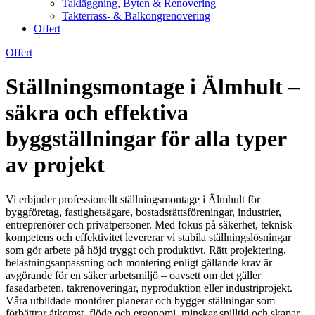
Takläggning, Byten & Renovering
Takterrass- & Balkongrenovering
Offert
Offert
Ställningsmontage i Älmhult –
säkra och effektiva
byggställningar för alla typer
av projekt
Vi erbjuder professionellt ställningsmontage i Älmhult för
byggföretag, fastighetsägare, bostadsrättsföreningar, industrier,
entreprenörer och privatpersoner. Med fokus på säkerhet, teknisk
kompetens och effektivitet levererar vi stabila ställningslösningar
som gör arbete på höjd tryggt och produktivt. Rätt projektering,
belastningsanpassning och montering enligt gällande krav är
avgörande för en säker arbetsmiljö – oavsett om det gäller
fasadarbeten, takrenoveringar, nyproduktion eller industriprojekt.
Våra utbildade montörer planerar och bygger ställningar som
förbättrar åtkomst, flöde och ergonomi, minskar spilltid och skapar