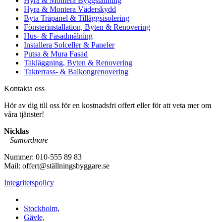
Hyra & Montera Byggställning
Hyra & Montera Väderskydd
Byta Träpanel & Tilläggsisolering
Fönsterinstallation, Byten & Renovering
Hus- & Fasadmålning
Installera Solceller & Paneler
Putsa & Mura Fasad
Takläggning, Byten & Renovering
Takterrass- & Balkongrenovering
Kontakta oss
Hör av dig till oss för en kostnadsfri offert eller för att veta mer om
våra tjänster!
Nicklas
–
Samordnare
Nummer: 010-555 89 83
Mail: offert@ställningsbyggare.se
Integritetspolicy
Vi utför arbeten i hela Sverige:
Stockholm,
Gävle,