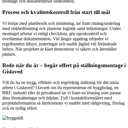
montage och dokumenterad slutkontroll.
Process och kvalitetskontroll från start till mål
Vi börjar med platsbesök och inmätning, tar fram ritning/underlag
med riskbedömning och planerar logistik samt infästningar. Under
montaget arbetar vi enligt checklista, gör egenkontroll och
överlämnar dokumentation. Vid längre uppdrag erbjuder vi
regelbunden tillsyn, justeringar och snabb åtgärd vid förändrade
behov. När projektet är klart demonterar vi säkert och återställer
platsen.
Redo när du är – begär offert på ställningsmontage i
Gislaved
Vill du ha en trygg, effektiv och regelriktig ställning för ditt nästa
arbete i Gislaved? Oavsett om du representerar ett byggbolag, en
BRF, industri eller är privatkund tar vi fram en lösning som passar
dina förutsättningar och tidplan. Fyll i kontaktformuläret med
projektinformation så återkommer vi snabbt med rådgivning, förslag
och en tydlig offert.