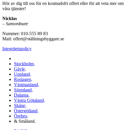
Hör av dig till oss för en kostnadsfri offert eller för att veta mer om
våra tjänster!
Nicklas
–
Samordnare
Nummer: 010-555 89 83
Mail: offert@ställningsbyggare.se
Integritetspolicy
Vi utför arbeten i hela Sverige:
Stockholm,
Gävle,
Uppland,
Roslagen,
Västmanland,
Sörmland,
Dalarna,
Västra Götaland,
Skåne,
Östergötland,
Örebro,
& Småland.