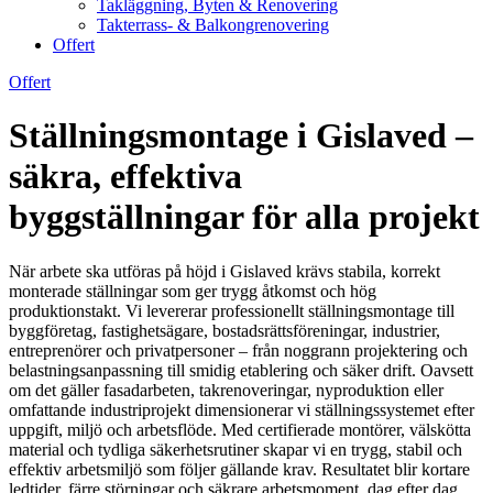
Takläggning, Byten & Renovering
Takterrass- & Balkongrenovering
Offert
Offert
Ställningsmontage i Gislaved –
säkra, effektiva
byggställningar för alla projekt
När arbete ska utföras på höjd i Gislaved krävs stabila, korrekt
monterade ställningar som ger trygg åtkomst och hög
produktionstakt. Vi levererar professionellt ställningsmontage till
byggföretag, fastighetsägare, bostadsrättsföreningar, industrier,
entreprenörer och privatpersoner – från noggrann projektering och
belastningsanpassning till smidig etablering och säker drift. Oavsett
om det gäller fasadarbeten, takrenoveringar, nyproduktion eller
omfattande industriprojekt dimensionerar vi ställningssystemet efter
uppgift, miljö och arbetsflöde. Med certifierade montörer, välskötta
material och tydliga säkerhetsrutiner skapar vi en trygg, stabil och
effektiv arbetsmiljö som följer gällande krav. Resultatet blir kortare
ledtider, färre störningar och säkrare arbetsmoment, dag efter dag.