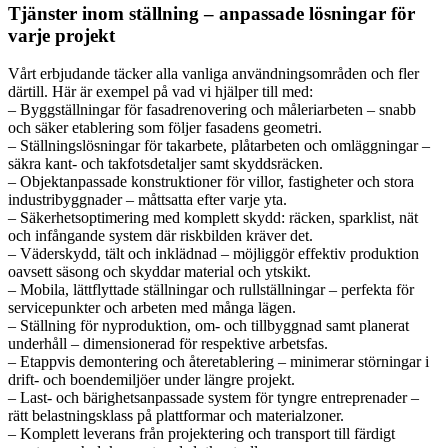
Tjänster inom ställning – anpassade lösningar för
varje projekt
Vårt erbjudande täcker alla vanliga användningsområden och fler
därtill. Här är exempel på vad vi hjälper till med:
– Byggställningar för fasadrenovering och måleriarbeten – snabb
och säker etablering som följer fasadens geometri.
– Ställningslösningar för takarbete, plåtarbeten och omläggningar –
säkra kant- och takfotsdetaljer samt skyddsräcken.
– Objektanpassade konstruktioner för villor, fastigheter och stora
industribyggnader – måttsatta efter varje yta.
– Säkerhetsoptimering med komplett skydd: räcken, sparklist, nät
och infångande system där riskbilden kräver det.
– Väderskydd, tält och inklädnad – möjliggör effektiv produktion
oavsett säsong och skyddar material och ytskikt.
– Mobila, lättflyttade ställningar och rullställningar – perfekta för
servicepunkter och arbeten med många lägen.
– Ställning för nyproduktion, om- och tillbyggnad samt planerat
underhåll – dimensionerad för respektive arbetsfas.
– Etappvis demontering och återetablering – minimerar störningar i
drift- och boendemiljöer under längre projekt.
– Last- och bärighetsanpassade system för tyngre entreprenader –
rätt belastningsklass på plattformar och materialzoner.
– Komplett leverans från projektering och transport till färdigt