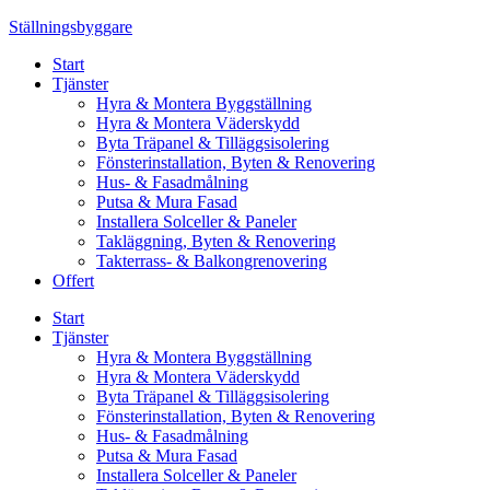
Skip
Ställningsbyggare
to
Start
content
Tjänster
Hyra & Montera Byggställning
Hyra & Montera Väderskydd
Byta Träpanel & Tilläggsisolering
Fönsterinstallation, Byten & Renovering
Hus- & Fasadmålning
Putsa & Mura Fasad
Installera Solceller & Paneler
Takläggning, Byten & Renovering
Takterrass- & Balkongrenovering
Offert
Start
Tjänster
Hyra & Montera Byggställning
Hyra & Montera Väderskydd
Byta Träpanel & Tilläggsisolering
Fönsterinstallation, Byten & Renovering
Hus- & Fasadmålning
Putsa & Mura Fasad
Installera Solceller & Paneler