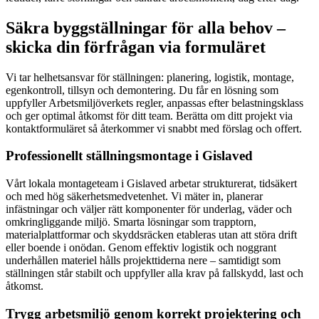
Säkra byggställningar för alla behov –
skicka din förfrågan via formuläret
Vi tar helhetsansvar för ställningen: planering, logistik, montage,
egenkontroll, tillsyn och demontering. Du får en lösning som
uppfyller Arbetsmiljöverkets regler, anpassas efter belastningsklass
och ger optimal åtkomst för ditt team. Berätta om ditt projekt via
kontaktformuläret så återkommer vi snabbt med förslag och offert.
Professionellt ställningsmontage i Gislaved
Vårt lokala montageteam i Gislaved arbetar strukturerat, tidsäkert
och med hög säkerhetsmedvetenhet. Vi mäter in, planerar
infästningar och väljer rätt komponenter för underlag, väder och
omkringliggande miljö. Smarta lösningar som trapptorn,
materialplattformar och skyddsräcken etableras utan att störa drift
eller boende i onödan. Genom effektiv logistik och noggrant
underhållen materiel hålls projekttiderna nere – samtidigt som
ställningen står stabilt och uppfyller alla krav på fallskydd, last och
åtkomst.
Trygg arbetsmiljö genom korrekt projektering och