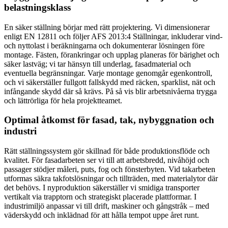
belastningsklass
En säker ställning börjar med rätt projektering. Vi dimensionerar
enligt EN 12811 och följer AFS 2013:4 Ställningar, inkluderar vind-
och nyttolast i beräkningarna och dokumenterar lösningen före
montage. Fästen, förankringar och upplag planeras för bärighet och
säker lastväg; vi tar hänsyn till underlag, fasadmaterial och
eventuella begränsningar. Varje montage genomgår egenkontroll,
och vi säkerställer fullgott fallskydd med räcken, sparklist, nät och
infångande skydd där så krävs. På så vis blir arbetsnivåerna trygga
och lättrörliga för hela projektteamet.
Optimal åtkomst för fasad, tak, nybyggnation och
industri
Rätt ställningssystem gör skillnad för både produktionsflöde och
kvalitet. För fasadarbeten ser vi till att arbetsbredd, nivåhöjd och
passager stödjer måleri, puts, fog och fönsterbyten. Vid takarbeten
utformas säkra takfotslösningar och tillträden, med materialytor där
det behövs. I nyproduktion säkerställer vi smidiga transporter
vertikalt via trapptorn och strategiskt placerade plattformar. I
industrimiljö anpassar vi till drift, maskiner och gångstråk – med
väderskydd och inklädnad för att hålla tempot uppe året runt.