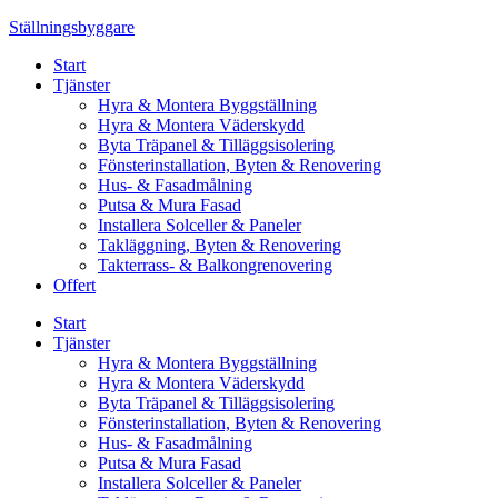
Skip
Ställningsbyggare
to
Start
content
Tjänster
Hyra & Montera Byggställning
Hyra & Montera Väderskydd
Byta Träpanel & Tilläggsisolering
Fönsterinstallation, Byten & Renovering
Hus- & Fasadmålning
Putsa & Mura Fasad
Installera Solceller & Paneler
Takläggning, Byten & Renovering
Takterrass- & Balkongrenovering
Offert
Start
Tjänster
Hyra & Montera Byggställning
Hyra & Montera Väderskydd
Byta Träpanel & Tilläggsisolering
Fönsterinstallation, Byten & Renovering
Hus- & Fasadmålning
Putsa & Mura Fasad
Installera Solceller & Paneler