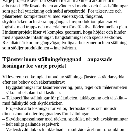
Varje projekt kräver rätt system för att maximera åtkomst och
arbetstakt. För fasadarbeten använder vi modul- och fasadställningar
som ger hel yttäckning och stabil arbetsbredd. För takservice och
plåtarbeten kompletterar vi med väderskydd, fångstnät,
skyddsräcken och säkra uppgångar. I nyproduktion planerar vi
logistik med trapp- och materialtorn för effektiva flöden mellan plan.
I industriprojekt löser vi komplex geometri, höga höjder och hinder
med anpassade infästningar, hängställningar och specialsektioner.
Resultatet är kortare gångvägar, tydliga arbetszoner och en ställning
som stödjer produktionen – inte tvärtom.
Tjänster inom ställningsbyggnad – anpassade
lösningar för varje projekt
Vi levererar ett komplett utbud av ställningstjänster, skräddarsydda
efter era behov och säkerhetskrav:
– Byggställningar för fasadrenovering, puts, tegel och måleriarbeten
– säkra arbetsplan i rätt lastklass
– Takspecifika ställningar för plåtarbeten, takläggning och tätskikt –
med fallskydd och skyddsräcken
– Projektsmarta lösningar för villor, flerbostadshus och industri –
dimensionerat efter byggnadens förutsättningar
– Skyddsanpassningar med räcken, sparklist, nät och avskärmningar
– helt enligt gällande regelverk
– Väderskydd, tak och inklädnad – möjliggör året-runt-produktion