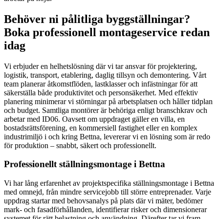
Behöver ni pålitliga byggställningar?
Boka professionell montageservice redan
idag
Vi erbjuder en helhetslösning där vi tar ansvar för projektering,
logistik, transport, etablering, daglig tillsyn och demontering. Vårt
team planerar åtkomstflöden, lastklasser och infästningar för att
säkerställa både produktivitet och personsäkerhet. Med effektiv
planering minimerar vi störningar på arbetsplatsen och håller tidplan
och budget. Samtliga montörer är behöriga enligt branschkrav och
arbetar med ID06. Oavsett om uppdraget gäller en villa, en
bostadsrättsförening, en kommersiell fastighet eller en komplex
industrimiljö i och kring Bettna, levererar vi en lösning som är redo
för produktion – snabbt, säkert och professionellt.
Professionellt ställningsmontage i Bettna
Vi har lång erfarenhet av projektspecifika ställningsmontage i Bettna
med omnejd, från mindre servicejobb till större entreprenader. Varje
uppdrag startar med behovsanalys på plats där vi mäter, bedömer
mark- och fasadförhållanden, identifierar risker och dimensionerar
systemet för rätt belastning och användning. Därefter tar vi fram