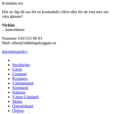
Kontakta oss
Hör av dig till oss för en kostnadsfri offert eller för att veta mer om
våra tjänster!
Nicklas
–
Samordnare
Nummer: 010-555 89 83
Mail: offert@ställningsbyggare.se
Integritetspolicy
Vi utför arbeten i hela Sverige:
Stockholm,
Gävle,
Uppland,
Roslagen,
Västmanland,
Sörmland,
Dalarna,
Västra Götaland,
Skåne,
Östergötland,
Örebro,