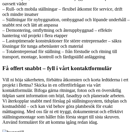
oavsett väder
– Rull- och mobila ställningar – flexibel åtkomst för service, drift
och mindre insatser
– Ställningar för nybyggnation, ombyggnad och löpande underhåll –
snabbt rest och lätt att anpassa
– Demontering, omflyttning och återuppbyggnad – effektiv
hantering vid projekt i flera etapper
– Lastoptimerade konstruktioner för större entreprenader – säkra
lösningar för tunga arbetslaster och material
– Totalentreprenad för ställning – från förstudie och ritning till
transport, montage, kontroll och färdigställd anläggning
Få offert snabbt – fyll i vårt kontaktformulär
Vill ni höja säkerheten, förbättra åtkomsten och korta ledtiderna i ert
projekt i Bettna? Skicka in en offertförfrågan via vårt
kontaktformulär. Bifoga gärna ritningar, foton och en översiktlig
tidplan samt information om höjd, fasadtyp och planerade arbeten.
Vi återkopplar snabbt med förslag på ställningssystem, tidsplan och
kostnadsbild – och kan vid behov göra platsbesök för exakt
måtttagning. Med oss får ni ett tryggt, dokumenterat och effektivt
ställningsmontage som håller från första steget till sista skruven.
Använd formuläret för att komma igång redan idag.