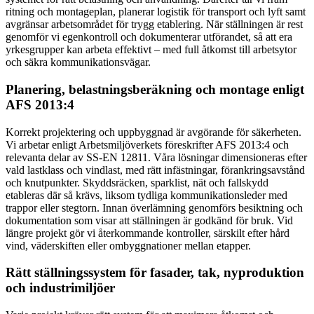
ritning och montageplan, planerar logistik för transport och lyft samt
avgränsar arbetsområdet för trygg etablering. När ställningen är rest
genomför vi egenkontroll och dokumenterar utförandet, så att era
yrkesgrupper kan arbeta effektivt – med full åtkomst till arbetsytor
och säkra kommunikationsvägar.
Planering, belastningsberäkning och montage enligt
AFS 2013:4
Korrekt projektering och uppbyggnad är avgörande för säkerheten.
Vi arbetar enligt Arbetsmiljöverkets föreskrifter AFS 2013:4 och
relevanta delar av SS-EN 12811. Våra lösningar dimensioneras efter
vald lastklass och vindlast, med rätt infästningar, förankringsavstånd
och knutpunkter. Skyddsräcken, sparklist, nät och fallskydd
etableras där så krävs, liksom tydliga kommunikationsleder med
trappor eller stegtorn. Innan överlämning genomförs besiktning och
dokumentation som visar att ställningen är godkänd för bruk. Vid
längre projekt gör vi återkommande kontroller, särskilt efter hård
vind, väderskiften eller ombyggnationer mellan etapper.
Rätt ställningssystem för fasader, tak, nyproduktion
och industrimiljöer