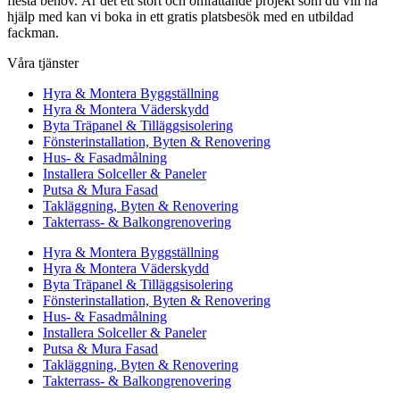
flesta behov. Är det ett stort och omfattande projekt som du vill ha
hjälp med kan vi boka in ett gratis platsbesök med en utbildad
fackman.
Våra tjänster
Hyra & Montera Byggställning
Hyra & Montera Väderskydd
Byta Träpanel & Tilläggsisolering
Fönsterinstallation, Byten & Renovering
Hus- & Fasadmålning
Installera Solceller & Paneler
Putsa & Mura Fasad
Takläggning, Byten & Renovering
Takterrass- & Balkongrenovering
Hyra & Montera Byggställning
Hyra & Montera Väderskydd
Byta Träpanel & Tilläggsisolering
Fönsterinstallation, Byten & Renovering
Hus- & Fasadmålning
Installera Solceller & Paneler
Putsa & Mura Fasad
Takläggning, Byten & Renovering
Takterrass- & Balkongrenovering