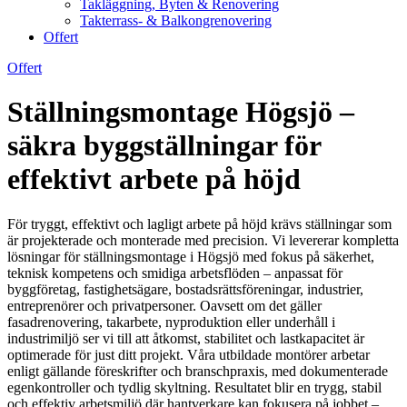
Takläggning, Byten & Renovering
Takterrass- & Balkongrenovering
Offert
Offert
Ställningsmontage Högsjö –
säkra byggställningar för
effektivt arbete på höjd
För tryggt, effektivt och lagligt arbete på höjd krävs ställningar som
är projekterade och monterade med precision. Vi levererar kompletta
lösningar för ställningsmontage i Högsjö med fokus på säkerhet,
teknisk kompetens och smidiga arbetsflöden – anpassat för
byggföretag, fastighetsägare, bostadsrättsföreningar, industrier,
entreprenörer och privatpersoner. Oavsett om det gäller
fasadrenovering, takarbete, nyproduktion eller underhåll i
industrimiljö ser vi till att åtkomst, stabilitet och lastkapacitet är
optimerade för just ditt projekt. Våra utbildade montörer arbetar
enligt gällande föreskrifter och branschpraxis, med dokumenterade
egenkontroller och tydlig skyltning. Resultatet blir en trygg, stabil
och effektiv arbetsmiljö där hantverkare kan fokusera på jobbet –