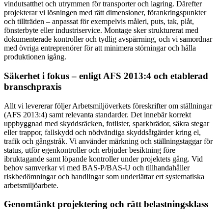
vindutsatthet och utrymmen för transporter och lagring. Därefter
projekterar vi lösningen med rätt dimensioner, förankringspunkter
och tillträden – anpassat för exempelvis måleri, puts, tak, plåt,
fönsterbyte eller industriservice. Montage sker strukturerat med
dokumenterade kontroller och tydlig avspärrning, och vi samordnar
med övriga entreprenörer för att minimera störningar och hålla
produktionen igång.
Säkerhet i fokus – enligt AFS 2013:4 och etablerad
branschpraxis
Allt vi levererar följer Arbetsmiljöverkets föreskrifter om ställningar
(AFS 2013:4) samt relevanta standarder. Det innebär korrekt
uppbyggnad med skyddsräcken, fotlister, sparkbrädor, säkra stegar
eller trappor, fallskydd och nödvändiga skyddsåtgärder kring el,
trafik och gångstråk. Vi använder märkning och ställningstaggar för
status, utför egenkontroller och erbjuder besiktning före
ibruktagande samt löpande kontroller under projektets gång. Vid
behov samverkar vi med BAS-P/BAS-U och tillhandahåller
riskbedömningar och handlingar som underlättar ert systematiska
arbetsmiljöarbete.
Genomtänkt projektering och rätt belastningsklass