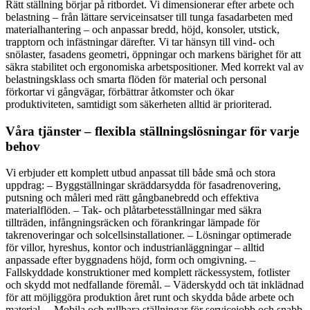
Rätt ställning börjar på ritbordet. Vi dimensionerar efter arbete och
belastning – från lättare serviceinsatser till tunga fasadarbeten med
materialhantering – och anpassar bredd, höjd, konsoler, utstick,
trapp­torn och infästningar därefter. Vi tar hänsyn till vind- och
snölaster, fasadens geometri, öppningar och markens bärighet för att
säkra stabilitet och ergonomiska arbetspositioner. Med korrekt val av
belastningsklass och smarta flöden för material och personal
förkortar vi gångvägar, förbättrar åtkomster och ökar
produktiviteten, samtidigt som säkerheten alltid är prioriterad.
Våra tjänster – flexibla ställningslösningar för varje
behov
Vi erbjuder ett komplett utbud anpassat till både små och stora
uppdrag: – Byggställningar skräddarsydda för fasadrenovering,
putsning och måleri med rätt gångbanebredd och effektiva
materialflöden. – Tak- och plåtarbetesställningar med säkra
tillträden, infångningsräcken och förankringar lämpade för
takrenoveringar och solcellsinstallationer. – Lösningar optimerade
för villor, hyreshus, kontor och industrianläggningar – alltid
anpassade efter byggnadens höjd, form och omgivning. –
Fallskyddade konstruktioner med komplett räckessystem, fotlister
och skydd mot nedfallande föremål. – Väderskydd och tät inklädnad
för att möjliggöra produktion året runt och skydda både arbete och
material. – Mobila och rullbara ställningar för servicejobb och snabb