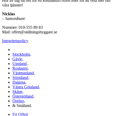
Hör av dig till oss för en kostnadsfri offert eller för att veta mer om
våra tjänster!
Nicklas
–
Samordnare
Nummer: 010-555 89 83
Mail: offert@ställningsbyggare.se
Integritetspolicy
Vi utför arbeten i hela Sverige:
Stockholm,
Gävle,
Uppland,
Roslagen,
Västmanland,
Sörmland,
Dalarna,
Västra Götaland,
Skåne,
Östergötland,
Örebro,
& Småland.
Fri Offert