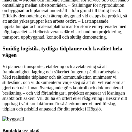
omställning mellan arbetsområden. – Ställningar för nyproduktion,
ombyggnad och planerat underhåll – från grund till färdig fasad. –
Effektiv demontering och återuppbyggnad vid etappvisa projekt, så
att andra yrkesgrupper kan arbeta ostört. – Lastanpassade
uppställningar och materialplattformar för större entreprenader med
hög kapacitet. – Helhetsleverans där vi tar hand om projektering,
transport, uppbyggnad, kontroll och slutlig demontering.
Smidig logistik, tydliga tidplaner och kvalitet hela
vägen
Vi planerar transporter, etablering och avetablering så att
framkomlighet, lagring och säkerhet fungerar på din arbetsplats.
Med realistiska tidplaner och tät kommunikation minimerar vi
stillestånd, och vi dokumenterar varje steg så att du vet vad som är
gjort och när. Innan övertagande görs kontroll och dokumenterad
besiktning – och vid förändringar i projektet anpassar vi lösningen
snabbt och säkert. Vill du ha en offert eller rådgivning? Beskriv ditt
uppdrag i vårt kontaktformulär så återkommer vi med förslag,
tidplan och prisbild anpassad för ditt projekt i Högsjö.
Kontakta oss idag!