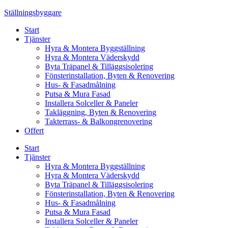
Skip
Ställningsbyggare
to
Start
content
Tjänster
Hyra & Montera Byggställning
Hyra & Montera Väderskydd
Byta Träpanel & Tilläggsisolering
Fönsterinstallation, Byten & Renovering
Hus- & Fasadmålning
Putsa & Mura Fasad
Installera Solceller & Paneler
Takläggning, Byten & Renovering
Takterrass- & Balkongrenovering
Offert
Start
Tjänster
Hyra & Montera Byggställning
Hyra & Montera Väderskydd
Byta Träpanel & Tilläggsisolering
Fönsterinstallation, Byten & Renovering
Hus- & Fasadmålning
Putsa & Mura Fasad
Installera Solceller & Paneler