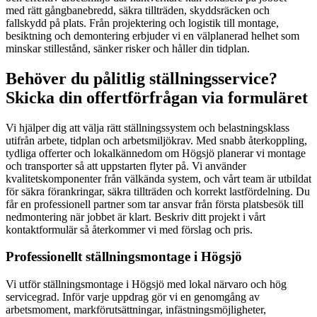
med rätt gångbanebredd, säkra tillträden, skyddsräcken och
fallskydd på plats. Från projektering och logistik till montage,
besiktning och demontering erbjuder vi en välplanerad helhet som
minskar stillestånd, sänker risker och håller din tidplan.
Behöver du pålitlig ställningsservice?
Skicka din offertförfrågan via formuläret
Vi hjälper dig att välja rätt ställningssystem och belastningsklass
utifrån arbete, tidplan och arbetsmiljökrav. Med snabb återkoppling,
tydliga offerter och lokalkännedom om Högsjö planerar vi montage
och transporter så att uppstarten flyter på. Vi använder
kvalitetskomponenter från välkända system, och vårt team är utbildat
för säkra förankringar, säkra tillträden och korrekt lastfördelning. Du
får en professionell partner som tar ansvar från första platsbesök till
nedmontering när jobbet är klart. Beskriv ditt projekt i vårt
kontaktformulär så återkommer vi med förslag och pris.
Professionellt ställningsmontage i Högsjö
Vi utför ställningsmontage i Högsjö med lokal närvaro och hög
servicegrad. Inför varje uppdrag gör vi en genomgång av
arbetsmoment, markförutsättningar, infästningsmöjligheter,