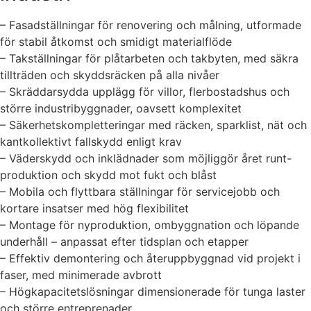
– Fasadställningar för renovering och målning, utformade
för stabil åtkomst och smidigt materialflöde
– Takställningar för plåtarbeten och takbyten, med säkra
tillträden och skyddsräcken på alla nivåer
– Skräddarsydda upplägg för villor, flerbostadshus och
större industribyggnader, oavsett komplexitet
– Säkerhetskompletteringar med räcken, sparklist, nät och
kantkollektivt fallskydd enligt krav
– Väderskydd och inklädnader som möjliggör året runt-
produktion och skydd mot fukt och blåst
– Mobila och flyttbara ställningar för servicejobb och
kortare insatser med hög flexibilitet
– Montage för nyproduktion, ombyggnation och löpande
underhåll – anpassat efter tidsplan och etapper
– Effektiv demontering och återuppbyggnad vid projekt i
faser, med minimerade avbrott
– Högkapacitetslösningar dimensionerade för tunga laster
och större entreprenader