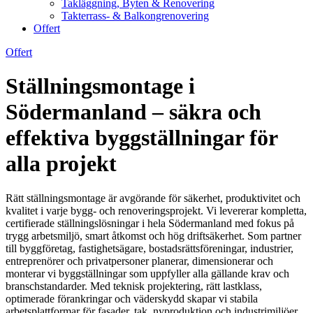
Takläggning, Byten & Renovering
Takterrass- & Balkongrenovering
Offert
Offert
Ställningsmontage i
Södermanland – säkra och
effektiva byggställningar för
alla projekt
Rätt ställningsmontage är avgörande för säkerhet, produktivitet och
kvalitet i varje bygg- och renoveringsprojekt. Vi levererar kompletta,
certifierade ställningslösningar i hela Södermanland med fokus på
trygg arbetsmiljö, smart åtkomst och hög driftsäkerhet. Som partner
till byggföretag, fastighetsägare, bostadsrättsföreningar, industrier,
entreprenörer och privatpersoner planerar, dimensionerar och
monterar vi byggställningar som uppfyller alla gällande krav och
branschstandarder. Med teknisk projektering, rätt lastklass,
optimerade förankringar och väderskydd skapar vi stabila
arbetsplattformar för fasader, tak, nyproduktion och industrimiljöer.