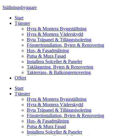
Skip
Ställningsbyggare
to
Start
content
Tjänster
Hyra & Montera Byggställning
Hyra & Montera Väderskydd
Byta Träpanel & Tilläggsisolering
Fönsterinstallation, Byten & Renovering
Hus- & Fasadmålning
Putsa & Mura Fasad
Installera Solceller & Paneler
Takläggning, Byten & Renovering
Takterrass- & Balkongrenovering
Offert
Start
Tjänster
Hyra & Montera Byggställning
Hyra & Montera Väderskydd
Byta Träpanel & Tilläggsisolering
Fönsterinstallation, Byten & Renovering
Hus- & Fasadmålning
Putsa & Mura Fasad
Installera Solceller & Paneler