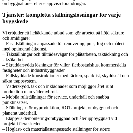
ombyggnationer eller etappvisa förändringar.
Tjänster: kompletta ställningslösningar för varje
byggskede
Vi erbjuder ett heltäckande utbud som gör arbetet på höjd säkrare
och smidigare:
– Fasadställningar anpassade för renovering, puts, fog och måleri
med optimerad åtkomst.
– Takställningar och tillträdesvägar för plåtarbeten, taktäckning och
taksäkerhet.
– Skräddarsydda lösningar för villor, flerbostadshus, kommersiella
fastigheter och industribyggnader.
– Fallskyddade konstruktioner med räcken, sparklist, skyddsnät och
säkra trappsystem.
– Väderskydd, tak och inklädnader som möjliggör året-runt-
produktion utan väderavbrott.
– Mobila rullställningar för service, underhåll och snabba
punktinsatser.
– Ställningar för nyproduktion, ROT-projekt, ombyggnad och
planerat underhåll.
– Etappvis demontering/ombyggnad och återuppbyggnad vid
projekt i flera skeden.
– Höglast- och materiallastanpassade ställningar för större