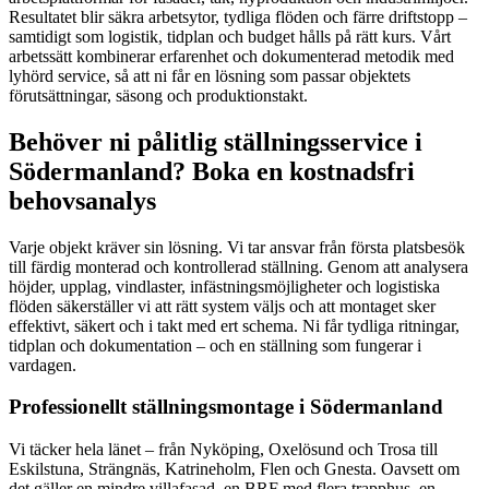
Resultatet blir säkra arbetsytor, tydliga flöden och färre driftstopp –
samtidigt som logistik, tidplan och budget hålls på rätt kurs. Vårt
arbetssätt kombinerar erfarenhet och dokumenterad metodik med
lyhörd service, så att ni får en lösning som passar objektets
förutsättningar, säsong och produktionstakt.
Behöver ni pålitlig ställningsservice i
Södermanland? Boka en kostnadsfri
behovsanalys
Varje objekt kräver sin lösning. Vi tar ansvar från första platsbesök
till färdig monterad och kontrollerad ställning. Genom att analysera
höjder, upplag, vindlaster, infästningsmöjligheter och logistiska
flöden säkerställer vi att rätt system väljs och att montaget sker
effektivt, säkert och i takt med ert schema. Ni får tydliga ritningar,
tidplan och dokumentation – och en ställning som fungerar i
vardagen.
Professionellt ställningsmontage i Södermanland
Vi täcker hela länet – från Nyköping, Oxelösund och Trosa till
Eskilstuna, Strängnäs, Katrineholm, Flen och Gnesta. Oavsett om
det gäller en mindre villafasad, en BRF med flera trapphus, en