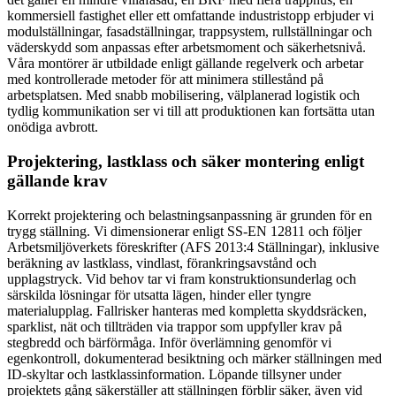
kommersiell fastighet eller ett omfattande industristopp erbjuder vi
modulställningar, fasadställningar, trappsystem, rullställningar och
väderskydd som anpassas efter arbetsmoment och säkerhetsnivå.
Våra montörer är utbildade enligt gällande regelverk och arbetar
med kontrollerade metoder för att minimera stillestånd på
arbetsplatsen. Med snabb mobilisering, välplanerad logistik och
tydlig kommunikation ser vi till att produktionen kan fortsätta utan
onödiga avbrott.
Projektering, lastklass och säker montering enligt
gällande krav
Korrekt projektering och belastningsanpassning är grunden för en
trygg ställning. Vi dimensionerar enligt SS-EN 12811 och följer
Arbetsmiljöverkets föreskrifter (AFS 2013:4 Ställningar), inklusive
beräkning av lastklass, vindlast, förankringsavstånd och
upplagstryck. Vid behov tar vi fram konstruktionsunderlag och
särskilda lösningar för utsatta lägen, hinder eller tyngre
materialupplag. Fallrisker hanteras med kompletta skyddsräcken,
sparklist, nät och tillträden via trappor som uppfyller krav på
stegbredd och bärförmåga. Inför överlämning genomför vi
egenkontroll, dokumenterad besiktning och märker ställningen med
ID-skyltar och lastklassinformation. Löpande tillsyner under
projektets gång säkerställer att ställningen förblir säker, även vid