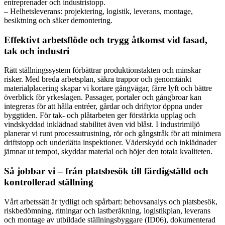
entreprenader och industristopp.
– Helhetsleverans: projektering, logistik, leverans, montage,
besiktning och säker demontering.
Effektivt arbetsflöde och trygg åtkomst vid fasad,
tak och industri
Rätt ställningssystem förbättrar produktionstakten och minskar
risker. Med breda arbetsplan, säkra trappor och genomtänkt
materialplacering skapar vi kortare gångvägar, färre lyft och bättre
överblick för yrkeslagen. Passager, portaler och gångbroar kan
integreras för att hålla entréer, gårdar och driftytor öppna under
byggtiden. För tak- och plåtarbeten ger förstärkta upplag och
vindskyddad inklädnad stabilitet även vid blåst. I industrimiljö
planerar vi runt processutrustning, rör och gångstråk för att minimera
driftstopp och underlätta inspektioner. Väderskydd och inklädnader
jämnar ut tempot, skyddar material och höjer den totala kvaliteten.
Så jobbar vi – från platsbesök till färdigställd och
kontrollerad ställning
Vårt arbetssätt är tydligt och spårbart: behovsanalys och platsbesök,
riskbedömning, ritningar och lastberäkning, logistikplan, leverans
och montage av utbildade ställningsbyggare (ID06), dokumenterad