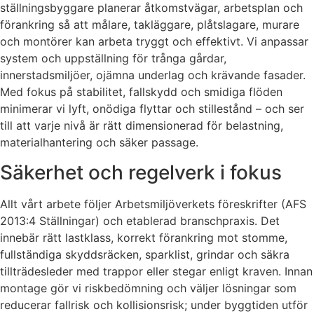
ställningsbyggare planerar åtkomstvägar, arbetsplan och
förankring så att målare, takläggare, plåtslagare, murare
och montörer kan arbeta tryggt och effektivt. Vi anpassar
system och uppställning för trånga gårdar,
innerstadsmiljöer, ojämna underlag och krävande fasader.
Med fokus på stabilitet, fallskydd och smidiga flöden
minimerar vi lyft, onödiga flyttar och stillestånd – och ser
till att varje nivå är rätt dimensionerad för belastning,
materialhantering och säker passage.
Säkerhet och regelverk i fokus
Allt vårt arbete följer Arbetsmiljöverkets föreskrifter (AFS
2013:4 Ställningar) och etablerad branschpraxis. Det
innebär rätt lastklass, korrekt förankring mot stomme,
fullständiga skyddsräcken, sparklist, grindar och säkra
tillträdesleder med trappor eller stegar enligt kraven. Innan
montage gör vi riskbedömning och väljer lösningar som
reducerar fallrisk och kollisionsrisk; under byggtiden utför