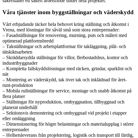
säkerställer ett säkert arbetsflöde under hela projektet.
Våra tjänster inom byggställningar och väderskydd
Vårt erbjudande täcker hela behovet kring ställning och åtkomst i
Vrena, med lösningar för såväl små som stora entreprenader:
– Fasadställningar för renovering, murning, puts och måleri med
optimerad plattformsbredd
– Takställningar och arbetsplattformar för takläggning, plåt- och
tätskiktsarbeten
– Skräddarsydda ställningar för villor, flerbostadshus, kontor och
industribyggnader
– Kompletta fallskyddslösningar med räcken, grindar, sparklist och
nät
– Montering av väderskydd, tak över tak och inklädnad för året-
runt-produktion
– Mobila rullställningar för service, montage och snabb åtkomst på
flera platser
– Ställningar för nyproduktion, ombyggnation, tillbyggnad och
planerat underhåll
– Sektionsvis demontering och ombyggnad vid projekt i etapper
eller omläggning
– Dimensionering för högre belastningar och materialupplag i större
entreprenader
– Helhetsleverans från projektering, logistik och transport till färdig,