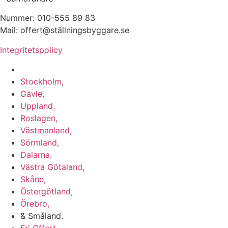
Nummer: 010-555 89 83
Mail: offert@ställningsbyggare.se
Integritetspolicy
Vi utför arbeten i hela Sverige:
Stockholm,
Gävle,
Uppland,
Roslagen,
Västmanland,
Sörmland,
Dalarna,
Västra Götaland,
Skåne,
Östergötland,
Örebro,
& Småland.