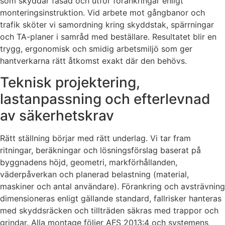
som skyddar fasad och utför förankringar enligt
monteringsinstruktion. Vid arbete mot gångbanor och
trafik sköter vi samordning kring skyddstak, spärrningar
och TA-planer i samråd med beställare. Resultatet blir en
trygg, ergonomisk och smidig arbetsmiljö som ger
hantverkarna rätt åtkomst exakt där den behövs.
Teknisk projektering,
lastanpassning och efterlevnad
av säkerhetskrav
Rätt ställning börjar med rätt underlag. Vi tar fram
ritningar, beräkningar och lösningsförslag baserat på
byggnadens höjd, geometri, markförhållanden,
väderpåverkan och planerad belastning (material,
maskiner och antal användare). Förankring och avsträvning
dimensioneras enligt gällande standard, fallrisker hanteras
med skyddsräcken och tillträden säkras med trappor och
grindar. Alla montage följer AFS 2013:4 och systemens