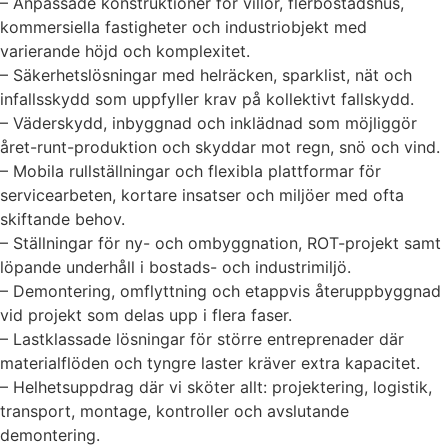
– Anpassade konstruktioner för villor, flerbostadshus,
kommersiella fastigheter och industriobjekt med
varierande höjd och komplexitet.
– Säkerhetslösningar med helräcken, sparklist, nät och
infallsskydd som uppfyller krav på kollektivt fallskydd.
– Väderskydd, inbyggnad och inklädnad som möjliggör
året-runt-produktion och skyddar mot regn, snö och vind.
– Mobila rullställningar och flexibla plattformar för
servicearbeten, kortare insatser och miljöer med ofta
skiftande behov.
– Ställningar för ny- och ombyggnation, ROT-projekt samt
löpande underhåll i bostads- och industrimiljö.
– Demontering, omflyttning och etappvis återuppbyggnad
vid projekt som delas upp i flera faser.
– Lastklassade lösningar för större entreprenader där
materialflöden och tyngre laster kräver extra kapacitet.
– Helhetsuppdrag där vi sköter allt: projektering, logistik,
transport, montage, kontroller och avslutande
demontering.