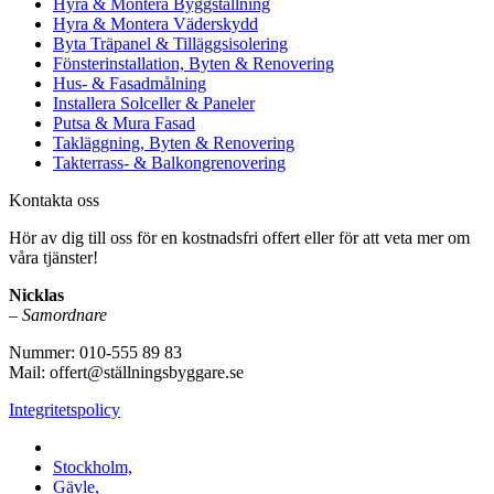
Hyra & Montera Byggställning
Hyra & Montera Väderskydd
Byta Träpanel & Tilläggsisolering
Fönsterinstallation, Byten & Renovering
Hus- & Fasadmålning
Installera Solceller & Paneler
Putsa & Mura Fasad
Takläggning, Byten & Renovering
Takterrass- & Balkongrenovering
Kontakta oss
Hör av dig till oss för en kostnadsfri offert eller för att veta mer om
våra tjänster!
Nicklas
–
Samordnare
Nummer: 010-555 89 83
Mail: offert@ställningsbyggare.se
Integritetspolicy
Vi utför arbeten i hela Sverige:
Stockholm,
Gävle,