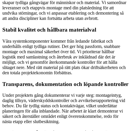
skapar tydliga gångvägar för människor och material. Vi samordnar
leveranser och etappvis montage med din platsledning för att
undvika störningar, och vi anpassar etablering och demontering så
att andra discipliner kan fortsätta arbeta utan avbrott.
Stabil kvalitet och hållbara materialval
Våra systemkomponenter kommer från ledande fabrikat och
underhålls enligt tydliga rutiner. Det ger hög passform, snabbare
montage och maximal säkerhet över tid. Vi prioriterar hållbar
logistik med samlastning och återbruk av inklädnad där det är
möjligt, och vi genomför återkommande kontroller för att hålla
slitaget nere. Med rätt material på rätt plats ökar driftsäkerheten och
den totala projektekonomin förbättras.
Transparens, dokumentation och löpande kontroller
Under projektets gång dokumenterar vi varje steg: montageintyg,
daglig tillsyn, väderskyddskontroller och avvikelserapportering vid
behov. Du får tydlig status och kontaktvägar, vilket underlättar
planeringen för alla inblandade. När arbetet är klart demonterar vi
säkert och återställer området enligt överenskommelse, redo för
nästa etapp eller slutbesiktning.