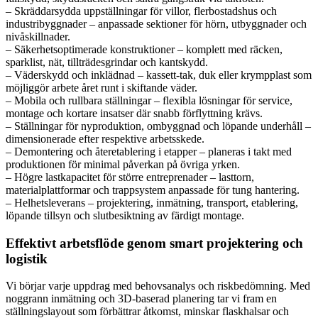
– Skräddarsydda uppställningar för villor, flerbostadshus och
industribyggnader – anpassade sektioner för hörn, utbyggnader och
nivåskillnader.
– Säkerhetsoptimerade konstruktioner – komplett med räcken,
sparklist, nät, tillträdesgrindar och kantskydd.
– Väderskydd och inklädnad – kassett-tak, duk eller krympplast som
möjliggör arbete året runt i skiftande väder.
– Mobila och rullbara ställningar – flexibla lösningar för service,
montage och kortare insatser där snabb förflyttning krävs.
– Ställningar för nyproduktion, ombyggnad och löpande underhåll –
dimensionerade efter respektive arbetsskede.
– Demontering och återetablering i etapper – planeras i takt med
produktionen för minimal påverkan på övriga yrken.
– Högre lastkapacitet för större entreprenader – lasttorn,
materialplattformar och trappsystem anpassade för tung hantering.
– Helhetsleverans – projektering, inmätning, transport, etablering,
löpande tillsyn och slutbesiktning av färdigt montage.
Effektivt arbetsflöde genom smart projektering och
logistik
Vi börjar varje uppdrag med behovsanalys och riskbedömning. Med
noggrann inmätning och 3D-baserad planering tar vi fram en
ställningslayout som förbättrar åtkomst, minskar flaskhalsar och