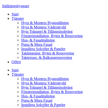
Skip
Ställningsbyggare
to
Start
content
Tjänster
Hyra & Montera Byggställning
Hyra & Montera Väderskydd
Byta Träpanel & Tilläggsisolering
Fönsterinstallation, Byten & Renovering
Hus- & Fasadmålning
Putsa & Mura Fasad
Installera Solceller & Paneler
Takläggning, Byten & Renovering
Takterrass- & Balkongrenovering
Offert
Start
Tjänster
Hyra & Montera Byggställning
Hyra & Montera Väderskydd
Byta Träpanel & Tilläggsisolering
Fönsterinstallation, Byten & Renovering
Hus- & Fasadmålning
Putsa & Mura Fasad
Installera Solceller & Paneler