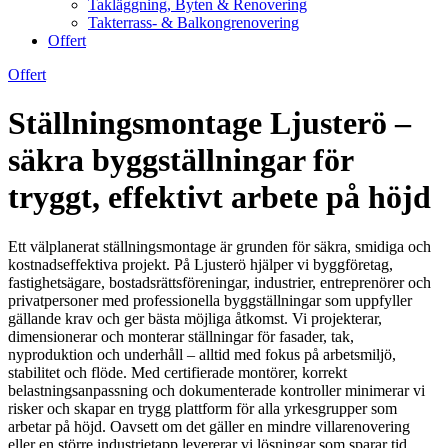
Takläggning, Byten & Renovering
Takterrass- & Balkongrenovering
Offert
Offert
Ställningsmontage Ljusterö –
säkra byggställningar för
tryggt, effektivt arbete på höjd
Ett välplanerat ställningsmontage är grunden för säkra, smidiga och
kostnadseffektiva projekt. På Ljusterö hjälper vi byggföretag,
fastighetsägare, bostadsrättsföreningar, industrier, entreprenörer och
privatpersoner med professionella byggställningar som uppfyller
gällande krav och ger bästa möjliga åtkomst. Vi projekterar,
dimensionerar och monterar ställningar för fasader, tak,
nyproduktion och underhåll – alltid med fokus på arbetsmiljö,
stabilitet och flöde. Med certifierade montörer, korrekt
belastningsanpassning och dokumenterade kontroller minimerar vi
risker och skapar en trygg plattform för alla yrkesgrupper som
arbetar på höjd. Oavsett om det gäller en mindre villarenovering
eller en större industrietapp levererar vi lösningar som sparar tid,