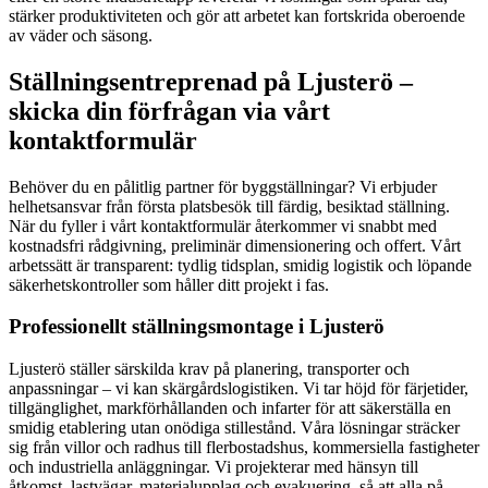
stärker produktiviteten och gör att arbetet kan fortskrida oberoende
av väder och säsong.
Ställningsentreprenad på Ljusterö –
skicka din förfrågan via vårt
kontaktformulär
Behöver du en pålitlig partner för byggställningar? Vi erbjuder
helhetsansvar från första platsbesök till färdig, besiktad ställning.
När du fyller i vårt kontaktformulär återkommer vi snabbt med
kostnadsfri rådgivning, preliminär dimensionering och offert. Vårt
arbetssätt är transparent: tydlig tidsplan, smidig logistik och löpande
säkerhetskontroller som håller ditt projekt i fas.
Professionellt ställningsmontage i Ljusterö
Ljusterö ställer särskilda krav på planering, transporter och
anpassningar – vi kan skärgårdslogistiken. Vi tar höjd för färjetider,
tillgänglighet, markförhållanden och infarter för att säkerställa en
smidig etablering utan onödiga stillestånd. Våra lösningar sträcker
sig från villor och radhus till flerbostadshus, kommersiella fastigheter
och industriella anläggningar. Vi projekterar med hänsyn till
åtkomst, lastvägar, materialupplag och evakuering, så att alla på