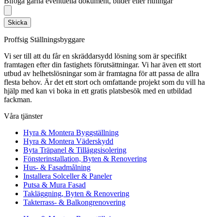
Bifoga gärna eventuella dokument, bilder eller ritningar
Skicka
Proffsig Ställningsbyggare
Vi ser till att du får en skräddarsydd lösning som är specifikt
framtagen efter din fastighets förutsättningar. Vi har även ett stort
utbud av helhetslösningar som är framtagna för att passa de allra
flesta behov. Är det ett stort och omfattande projekt som du vill ha
hjälp med kan vi boka in ett gratis platsbesök med en utbildad
fackman.
Våra tjänster
Hyra & Montera Byggställning
Hyra & Montera Väderskydd
Byta Träpanel & Tilläggsisolering
Fönsterinstallation, Byten & Renovering
Hus- & Fasadmålning
Installera Solceller & Paneler
Putsa & Mura Fasad
Takläggning, Byten & Renovering
Takterrass- & Balkongrenovering