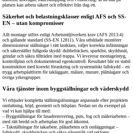
platsen kan arbeta säkert och effektivt från dag ett.
Säkerhet och belastningsklasser enligt AFS och SS-
EN – utan kompromisser
Allt montage utförs enligt Arbetsmiljöverkets krav (AFS 2013:4)
och gällande standard (SS-EN 12811). Våra utbildade montörer
dimensionerar ställningar i rätt lastklass, väljer korrekta infästningar
och säkerställer fullgoda skydd: dubbelräcken, sparklist, skyddsnät,
grindar och säkra tillträden med trappa. Vi levererar montageintyg,
kontrollplan och dokumenterad egenkontroll. Resultatet blir en stabil
konstruktion med korrekt förankring och systematiskt fallskydd – en
trygg arbetsplattform för takläggare, målare, murare, plåtslagare och
övriga yrkesgrupper.
Våra tjänster inom byggställningar och väderskydd
Vi erbjuder kompletta ställningslösningar anpassade efter projektets
omfattning, höjd, geometri och tidsplan. Nedan ser du exempel på
vad vi kan hjälpa till med:
– Byggställningar för fasadrenovering, puts, fog och måleriarbeten –
med rätt bredd och arbetsplan för god åtkomst.
– Takställningar för takarbete, plåtarbeten och omläggningar –
fallskydd, skyddsräcken och säkra gångstråk vid takfoten.