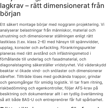
lagkrav – rätt dimensionerat från
början
Ett säkert montage börjar med noggrann projektering. Vi
analyserar belastningar från människor, material och
utrustning och dimensionerar ställningen enligt rätt
lastklass (t.ex. klass 2–6) med hänsyn till spännvidder,
upplag, konsoler och avfackling. Förankringspunkter
planeras med rätt avstånd och infästningsmetod i
förhållande till underlag och fasadmaterial, och
diagonalstagning säkerställer vridstyvhet. Vid väderskydd
beaktar vi ökade vind- och snölaster och dimensionerar
därefter. Tillträde löses med godkända trappor, grindar
och genomgångar för smidig logistik. Vi tar fram ritning,
riskbedömning och egenkontroller, följer AFS-krav på
besiktning och dokumenterar allt i en tydlig överlämning
så att både BAS-U och entreprenörer får full spårbarhet.