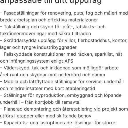
anpassade till ditt uppdrag
– Fasadställningar för renovering, puts, fog och måleri med
breda arbetsplan och effektiva materialzoner
– Takställning och skydd för plåt-, tätskikts- och
takrännerenoveringar med säkra tillträden
– Skräddarsydda upplägg för villor, flerbostadshus, kontor,
lager och tyngre industribyggnader
– Fallskyddade konstruktioner med räcken, sparklist, nät
och infångningssystem enligt AFS
– Väderskydd, tak och inklädnad som möjliggör arbete
året runt och skyddar mot nederbörd och damm
– Mobila och lättflyttade ställningar för service, underhåll
och mindre insatser med kort etableringstid
– Ställningar för nyproduktion, ombyggnad och löpande
underhåll – från kortjobb till ramavtal
– Planerad demontering och återetablering vid projekt som
utförs i etapper eller med skiftande behov
– Kapacitets- och lastoptimerade lösningar för större