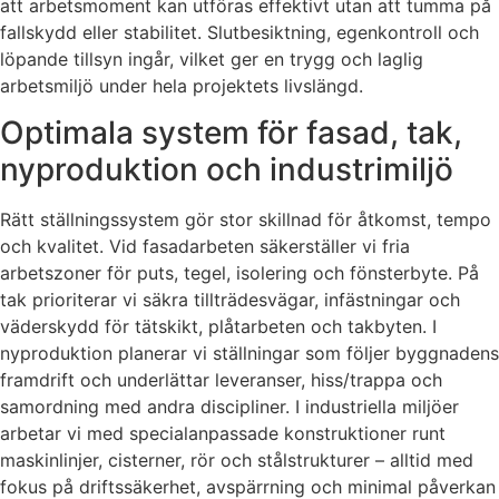
att arbetsmoment kan utföras effektivt utan att tumma på
fallskydd eller stabilitet. Slutbesiktning, egenkontroll och
löpande tillsyn ingår, vilket ger en trygg och laglig
arbetsmiljö under hela projektets livslängd.
Optimala system för fasad, tak,
nyproduktion och industrimiljö
Rätt ställningssystem gör stor skillnad för åtkomst, tempo
och kvalitet. Vid fasadarbeten säkerställer vi fria
arbetszoner för puts, tegel, isolering och fönsterbyte. På
tak prioriterar vi säkra tillträdesvägar, infästningar och
väderskydd för tätskikt, plåtarbeten och takbyten. I
nyproduktion planerar vi ställningar som följer byggnadens
framdrift och underlättar leveranser, hiss/trappa och
samordning med andra discipliner. I industriella miljöer
arbetar vi med specialanpassade konstruktioner runt
maskinlinjer, cisterner, rör och stålstrukturer – alltid med
fokus på driftssäkerhet, avspärrning och minimal påverkan