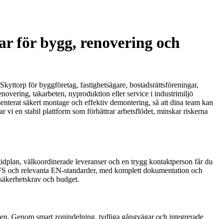
ar för bygg, renovering och
 Skyttorp för byggföretag, fastighetsägare, bostadsrättsföreningar,
enovering, takarbeten, nyproduktion eller service i industrimiljö
enterat säkert montage och effektiv demontering, så att dina team kan
 vi en stabil plattform som förbättrar arbetsflödet, minskar riskerna
 tidplan, välkoordinerade leveranser och en trygg kontaktperson får du
t AFS och relevanta EN-standarder, med komplett dokumentation och
 säkerhetskrav och budget.
flöden. Genom smart zonindelning, tydliga gångvägar och integrerade