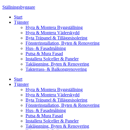
Skip
Ställningsbyggare
to
Start
content
Tjänster
Hyra & Montera Byggställning
Hyra & Montera Väderskydd
Byta Träpanel & Tilläggsisolering
Fönsterinstallation, Byten & Renovering
Hus- & Fasadmålning
Putsa & Mura Fasad
Installera Solceller & Paneler
Takläggning, Byten & Renovering
Takterrass- & Balkongrenovering
Start
Tjänster
Hyra & Montera Byggställning
Hyra & Montera Väderskydd
Byta Träpanel & Tilläggsisolering
Fönsterinstallation, Byten & Renovering
Hus- & Fasadmålning
Putsa & Mura Fasad
Installera Solceller & Paneler
Takläggning, Byten & Renovering