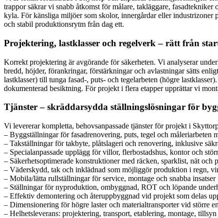
trappor säkrar vi snabb åtkomst för målare, takläggare, fasadtekniker
kyla. För känsliga miljöer som skolor, innergårdar eller industrizoner 
och stabil produktionsrytm från dag ett.
Projektering, lastklasser och regelverk – rätt från star
Korrekt projektering är avgörande för säkerheten. Vi analyserar underla
bredd, höjder, förankringar, förstärkningar och avlastningar sätts enl
lastklasser) till tunga fasad-, puts- och tegelarbeten (högre lastklasser
dokumenterad besiktning. För projekt i flera etapper upprättar vi mont
Tjänster – skräddarsydda ställningslösningar för byg
Vi levererar kompletta, behovsanpassade tjänster för projekt i Skyttorp 
– Byggställningar för fasadrenovering, puts, tegel och måleriarbeten 
– Takställningar för takbyte, plåtslageri och renovering, inklusive säk
– Specialanpassade upplägg för villor, flerbostadshus, kontor och stö
– Säkerhetsoptimerade konstruktioner med räcken, sparklist, nät och p
– Väderskydd, tak och inklädnad som möjliggör produktion i regn, vi
– Mobila/lätta rullställningar för service, montage och snabba insatser 
– Ställningar för nyproduktion, ombyggnad, ROT och löpande underh
– Effektiv demontering och återuppbyggnad vid projekt som delas upp 
– Dimensionering för högre laster och materialtransporter vid större e
– Helhetsleverans: projektering, transport, etablering, montage, tillsy