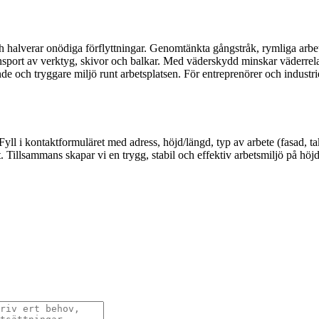
 halverar onödiga förflyttningar. Genomtänkta gångstråk, rymliga arbets
ransport av verktyg, skivor och balkar. Med väderskydd minskar väderrel
nde och tryggare miljö runt arbetsplatsen. För entreprenörer och industri
Fyll i kontaktformuläret med adress, höjd/längd, typ av arbete (fasad, tak
 Tillsammans skapar vi en trygg, stabil och effektiv arbetsmiljö på höjd –