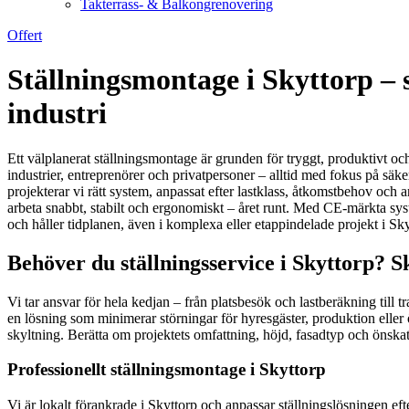
Takterrass- & Balkongrenovering
Offert
Ställningsmontage i Skyttorp – 
industri
Ett välplanerat ställningsmontage är grunden för tryggt, produktivt och 
industrier, entreprenörer och privatpersoner – alltid med fokus på säke
projekterar vi rätt system, anpassat efter lastklass, åtkomstbehov oc
arbeta snabbt, stabilt och ergonomiskt – året runt. Med CE-märkta syst
och håller tidplanen, även i komplexa eller etappindelade projekt i S
Behöver du ställningsservice i Skyttorp? S
Vi tar ansvar för hela kedjan – från platsbesök och lastberäkning till
en lösning som minimerar störningar för hyresgäster, produktion elle
skyltning. Berätta om projektets omfattning, höjd, fasadtyp och önsk
Professionellt ställningsmontage i Skyttorp
Vi är lokalt förankrade i Skyttorp och anpassar ställningslösningen ef