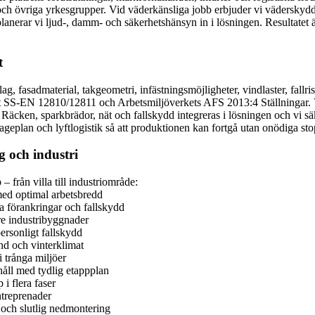
 och övriga yrkesgrupper. Vid väderkänsliga jobb erbjuder vi väderskydd
planerar vi ljud-, damm- och säkerhetshänsyn in i lösningen. Resultatet 
t
g, fasadmaterial, takgeometri, infästningsmöjligheter, vindlaster, fallr
igt SS-EN 12810/12811 och Arbetsmiljöverkets AFS 2013:4 Ställningar. Vi 
). Räcken, sparkbrädor, nät och fallskydd integreras i lösningen och vi säk
ageplan och lyftlogistik så att produktionen kan fortgå utan onödiga sto
g och industri
– från villa till industriområde:
med optimal arbetsbredd
ra förankringar och fallskydd
rre industribyggnader
ersonligt fallskydd
nd och vinterklimat
i trånga miljöer
åll med tydlig etappplan
i flera faser
ntreprenader
n och slutlig nedmontering