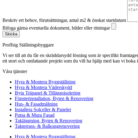
Beskriv ert behov, förutsättningar, antal m2 & önskat startdatum
Bifoga gärna eventuella dokument, bilder eller ritningar
Skicka
Proffsig Ställningsbyggare
Vi ser till att du får en skräddarsydd lösning som är specifikt framtagen
ett stort och omfattande projekt som du vill ha hjälp med kan vi boka 
Våra tjänster
Hyra & Montera Byggställning
Hyra & Montera Väderskydd
Byta Träpanel & Tilläggsisolering
Fönsterinstallation, Byten & Renovering
Hus- & Fasadmålning
Installera Solceller & Paneler
Putsa & Mura Fasad
Takläggning, Byten & Renovering
Takterrass- & Balkongrenovering
Hyra & Montera Byggställning