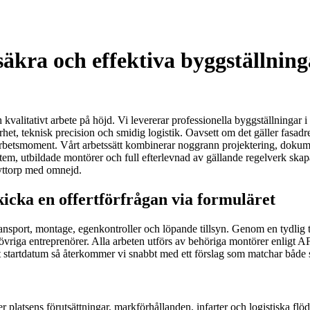
säkra och effektiva byggställning
kvalitativt arbete på höjd. Vi levererar professionella byggställningar i
rhet, teknisk precision och smidig logistik. Oavsett om det gäller fasadr
h arbetsmoment. Vårt arbetssätt kombinerar noggrann projektering, dokum
em, utbildade montörer och full efterlevnad av gällande regelverk skapar
kyttorp med omnejd.
kicka en offertförfrågan via formuläret
 transport, montage, egenkontroller och löpande tillsyn. Genom en tydlig
r övriga entreprenörer. Alla arbeten utförs av behöriga montörer enlig
at startdatum så återkommer vi snabbt med ett förslag som matchar både
ter platsens förutsättningar, markförhållanden, infarter och logistiska 