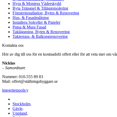
Hyra & Montera Väderskydd
Byta Träpanel & Tilläggsisolering
Fönsterinstallation, Byten & Renovering
Hus- & Fasadmålning
Installera Solceller & Paneler
Putsa & Mura Fasad
Takläggning, Byten & Renovering
Takterrass- & Balkongrenovering
Kontakta oss
Hör av dig till oss för en kostnadsfri offert eller för att veta mer om vår
Nicklas
–
Samordnare
Nummer: 010-555 89 83
Mail: offert@ställningsbyggare.se
Integritetspolicy
Vi utför arbeten i hela Sverige:
Stockholm,
Gävle,
Uppland,