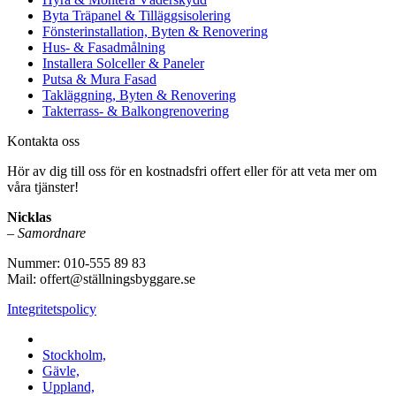
Byta Träpanel & Tilläggsisolering
Fönsterinstallation, Byten & Renovering
Hus- & Fasadmålning
Installera Solceller & Paneler
Putsa & Mura Fasad
Takläggning, Byten & Renovering
Takterrass- & Balkongrenovering
Kontakta oss
Hör av dig till oss för en kostnadsfri offert eller för att veta mer om
våra tjänster!
Nicklas
–
Samordnare
Nummer: 010-555 89 83
Mail: offert@ställningsbyggare.se
Integritetspolicy
Vi utför arbeten i hela Sverige:
Stockholm,
Gävle,
Uppland,