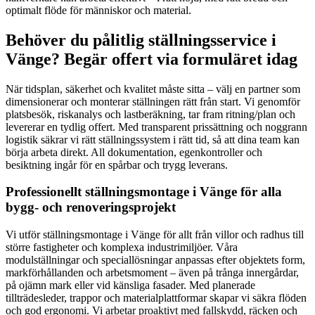
optimalt flöde för människor och material.
Behöver du pålitlig ställningsservice i
Vänge? Begär offert via formuläret idag
När tidsplan, säkerhet och kvalitet måste sitta – välj en partner som
dimensionerar och monterar ställningen rätt från start. Vi genomför
platsbesök, riskanalys och lastberäkning, tar fram ritning/plan och
levererar en tydlig offert. Med transparent prissättning och noggrann
logistik säkrar vi rätt ställningssystem i rätt tid, så att dina team kan
börja arbeta direkt. All dokumentation, egenkontroller och
besiktning ingår för en spårbar och trygg leverans.
Professionellt ställningsmontage i Vänge för alla
bygg- och renoveringsprojekt
Vi utför ställningsmontage i Vänge för allt från villor och radhus till
större fastigheter och komplexa industrimiljöer. Våra
modulställningar och speciallösningar anpassas efter objektets form,
markförhållanden och arbetsmoment – även på trånga innergårdar,
på ojämn mark eller vid känsliga fasader. Med planerade
tillträdesleder, trappor och materialplattformar skapar vi säkra flöden
och god ergonomi. Vi arbetar proaktivt med fallskydd, räcken och