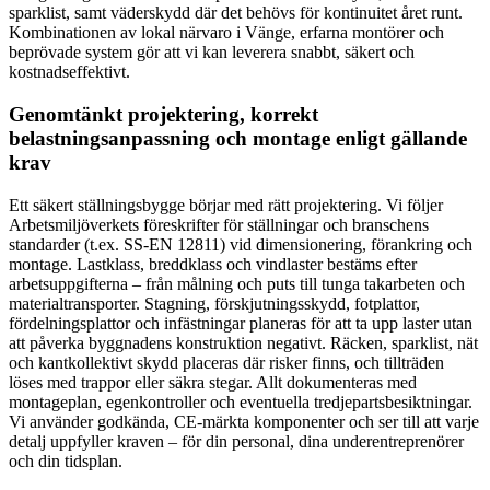
sparklist, samt väderskydd där det behövs för kontinuitet året runt.
Kombinationen av lokal närvaro i Vänge, erfarna montörer och
beprövade system gör att vi kan leverera snabbt, säkert och
kostnadseffektivt.
Genomtänkt projektering, korrekt
belastningsanpassning och montage enligt gällande
krav
Ett säkert ställningsbygge börjar med rätt projektering. Vi följer
Arbetsmiljöverkets föreskrifter för ställningar och branschens
standarder (t.ex. SS-EN 12811) vid dimensionering, förankring och
montage. Lastklass, breddklass och vindlaster bestäms efter
arbetsuppgifterna – från målning och puts till tunga takarbeten och
materialtransporter. Stagning, förskjutningsskydd, fotplattor,
fördelningsplattor och infästningar planeras för att ta upp laster utan
att påverka byggnadens konstruktion negativt. Räcken, sparklist, nät
och kantkollektivt skydd placeras där risker finns, och tillträden
löses med trappor eller säkra stegar. Allt dokumenteras med
montageplan, egenkontroller och eventuella tredjepartsbesiktningar.
Vi använder godkända, CE-märkta komponenter och ser till att varje
detalj uppfyller kraven – för din personal, dina underentreprenörer
och din tidsplan.