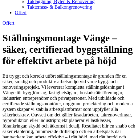
Takläggning, Byten & Renovering
Takterrass- & Balkongrenovering
Offert
Offert
Ställningsmontage Vänge –
säker, certifierad byggställning
för effektivt arbete på höjd
Ett tryggt och korrekt utfört ställningsmontage är grunden för en
säker, smidig och produktiv arbetsmiljö vid varje bygg- och
renoveringsprojekt. Vi levererar kompletta ställningslösningar i
Vänge till byggföretag, fastighetsägare, bostadsrättsföreningar,
industrier, entreprenörer och privatpersoner. Med utbildade och
certifierade ställningsmontörer, noggrann projektering och moderna
system skapar vi stabila arbetsplattformar som uppfyller alla
säkerhetskrav. Oavsett om det gäller fasadarbeten, takrenoveringar,
nyproduktion eller industriprojekt planerar vi lastklasser,
förankringar, skydd och åtkomst i detalj. Resultatet blir en snabb och
säker etablering, minimerade driftstopp och en arbetsplats där
hantverkare kan arbeta effektivt – i rätt höjd, med rätt bredd och