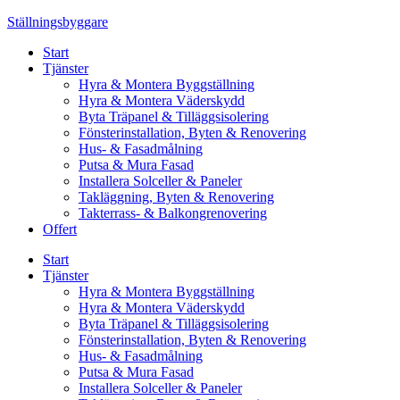
Skip
Ställningsbyggare
to
Start
content
Tjänster
Hyra & Montera Byggställning
Hyra & Montera Väderskydd
Byta Träpanel & Tilläggsisolering
Fönsterinstallation, Byten & Renovering
Hus- & Fasadmålning
Putsa & Mura Fasad
Installera Solceller & Paneler
Takläggning, Byten & Renovering
Takterrass- & Balkongrenovering
Offert
Start
Tjänster
Hyra & Montera Byggställning
Hyra & Montera Väderskydd
Byta Träpanel & Tilläggsisolering
Fönsterinstallation, Byten & Renovering
Hus- & Fasadmålning
Putsa & Mura Fasad
Installera Solceller & Paneler