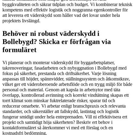
byggkvaliteten och säkrar tidplan och budget. Vi kombinerar teknisk
kompetens med effektiv logistik och noggranna egenkontroller för
att leverera ett väderskydd som håller vad det lovar under hela
projektets livslängd.
Behöver ni robust väderskydd i
Bollebygd? Skicka er förfrågan via
formuläret
Vi planerar och monterar väderskydd för byggarbetsplatser,
takrenoveringar, fasadarbeten och nybyggnation i Bollebygd med
fokus på säkerhet, prestanda och driftsäkerhet. Varje lösning
anpassas till höjder, spännvidder, ställningssystem och åtkomstkrav,
vilket ger ett väderoberoende arbetsflöde och en trygg miljö för både
personal och material. Genom att kapsla in arbetsytor med täta
överlapp, kontrollerad avrinning och korrekt vindtätning skapas ett
torrt klimat som minskar fuktrelaterade risker, sparar tid och
reducerar omarbete. Vi arbetar enligt branschpraxis och relevanta
standarder, och säkerställer att fallskydd, lastintag och logistik
fungerar smidigt under hela entreprenaden. Vill ni effektivisera ert
projekt och samtidigt höja säkerheten? Beskriv ert behov i
kontaktformuläret så återkommer vi med ett förslag och en
kostnadsfri bedömning.