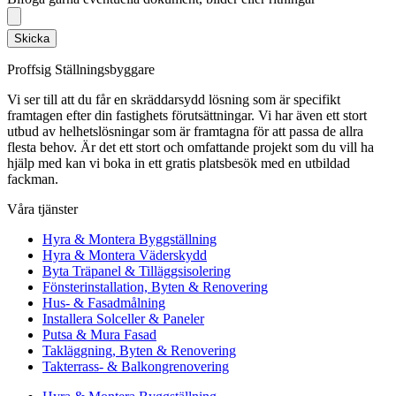
Skicka
Proffsig Ställningsbyggare
Vi ser till att du får en skräddarsydd lösning som är specifikt
framtagen efter din fastighets förutsättningar. Vi har även ett stort
utbud av helhetslösningar som är framtagna för att passa de allra
flesta behov. Är det ett stort och omfattande projekt som du vill ha
hjälp med kan vi boka in ett gratis platsbesök med en utbildad
fackman.
Våra tjänster
Hyra & Montera Byggställning
Hyra & Montera Väderskydd
Byta Träpanel & Tilläggsisolering
Fönsterinstallation, Byten & Renovering
Hus- & Fasadmålning
Installera Solceller & Paneler
Putsa & Mura Fasad
Takläggning, Byten & Renovering
Takterrass- & Balkongrenovering