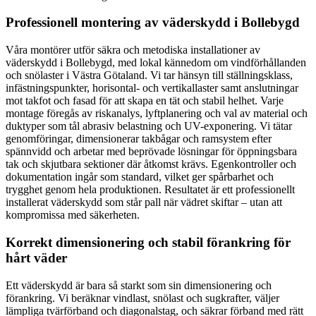
Professionell montering av väderskydd i Bollebygd
Våra montörer utför säkra och metodiska installationer av
väderskydd i Bollebygd, med lokal kännedom om vindförhållanden
och snölaster i Västra Götaland. Vi tar hänsyn till ställningsklass,
infästningspunkter, horisontal- och vertikallaster samt anslutningar
mot takfot och fasad för att skapa en tät och stabil helhet. Varje
montage föregås av riskanalys, lyftplanering och val av material och
duktyper som tål abrasiv belastning och UV-exponering. Vi tätar
genomföringar, dimensionerar takbågar och ramsystem efter
spännvidd och arbetar med beprövade lösningar för öppningsbara
tak och skjutbara sektioner där åtkomst krävs. Egenkontroller och
dokumentation ingår som standard, vilket ger spårbarhet och
trygghet genom hela produktionen. Resultatet är ett professionellt
installerat väderskydd som står pall när vädret skiftar – utan att
kompromissa med säkerheten.
Korrekt dimensionering och stabil förankring för
hårt väder
Ett väderskydd är bara så starkt som sin dimensionering och
förankring. Vi beräknar vindlast, snölast och sugkrafter, väljer
lämpliga tvärförband och diagonalstag, och säkrar förband med rätt