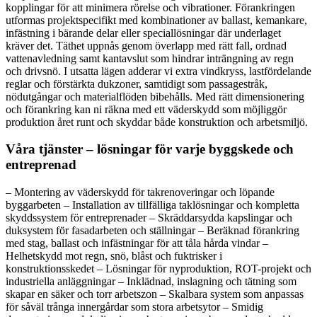
kopplingar för att minimera rörelse och vibrationer. Förankringen
utformas projektspecifikt med kombinationer av ballast, kemankare,
infästning i bärande delar eller speciallösningar där underlaget
kräver det. Täthet uppnås genom överlapp med rätt fall, ordnad
vattenavledning samt kantavslut som hindrar inträngning av regn
och drivsnö. I utsatta lägen adderar vi extra vindkryss, lastfördelande
reglar och förstärkta dukzoner, samtidigt som passagestråk,
nödutgångar och materialflöden bibehålls. Med rätt dimensionering
och förankring kan ni räkna med ett väderskydd som möjliggör
produktion året runt och skyddar både konstruktion och arbetsmiljö.
Våra tjänster – lösningar för varje byggskede och
entreprenad
– Montering av väderskydd för takrenoveringar och löpande
byggarbeten – Installation av tillfälliga taklösningar och kompletta
skyddssystem för entreprenader – Skräddarsydda kapslingar och
duksystem för fasadarbeten och ställningar – Beräknad förankring
med stag, ballast och infästningar för att tåla hårda vindar –
Helhetskydd mot regn, snö, blåst och fuktrisker i
konstruktionsskedet – Lösningar för nyproduktion, ROT-projekt och
industriella anläggningar – Inklädnad, inslagning och tätning som
skapar en säker och torr arbetszon – Skalbara system som anpassas
för såväl trånga innergårdar som stora arbetsytor – Smidig