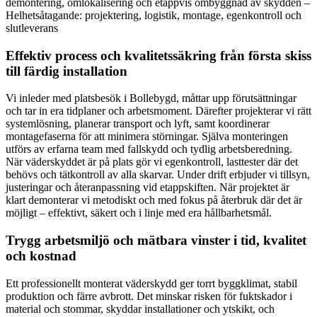
demontering, omlokalisering och etappvis ombyggnad av skydden –
Helhetsåtagande: projektering, logistik, montage, egenkontroll och
slutleverans
Effektiv process och kvalitetssäkring från första skiss
till färdig installation
Vi inleder med platsbesök i Bollebygd, måttar upp förutsättningar
och tar in era tidplaner och arbetsmoment. Därefter projekterar vi rätt
systemlösning, planerar transport och lyft, samt koordinerar
montagefaserna för att minimera störningar. Själva monteringen
utförs av erfarna team med fallskydd och tydlig arbetsberedning.
När väderskyddet är på plats gör vi egenkontroll, lasttester där det
behövs och tätkontroll av alla skarvar. Under drift erbjuder vi tillsyn,
justeringar och återanpassning vid etappskiften. När projektet är
klart demonterar vi metodiskt och med fokus på återbruk där det är
möjligt – effektivt, säkert och i linje med era hållbarhetsmål.
Trygg arbetsmiljö och mätbara vinster i tid, kvalitet
och kostnad
Ett professionellt monterat väderskydd ger torrt byggklimat, stabil
produktion och färre avbrott. Det minskar risken för fuktskador i
material och stommar, skyddar installationer och ytskikt, och