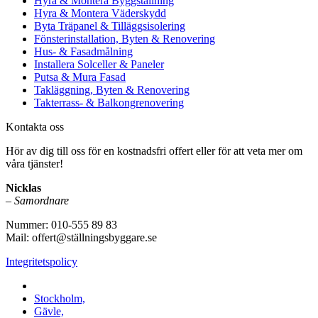
Hyra & Montera Byggställning
Hyra & Montera Väderskydd
Byta Träpanel & Tilläggsisolering
Fönsterinstallation, Byten & Renovering
Hus- & Fasadmålning
Installera Solceller & Paneler
Putsa & Mura Fasad
Takläggning, Byten & Renovering
Takterrass- & Balkongrenovering
Kontakta oss
Hör av dig till oss för en kostnadsfri offert eller för att veta mer om
våra tjänster!
Nicklas
–
Samordnare
Nummer: 010-555 89 83
Mail: offert@ställningsbyggare.se
Integritetspolicy
Vi utför arbeten i hela Sverige:
Stockholm,
Gävle,