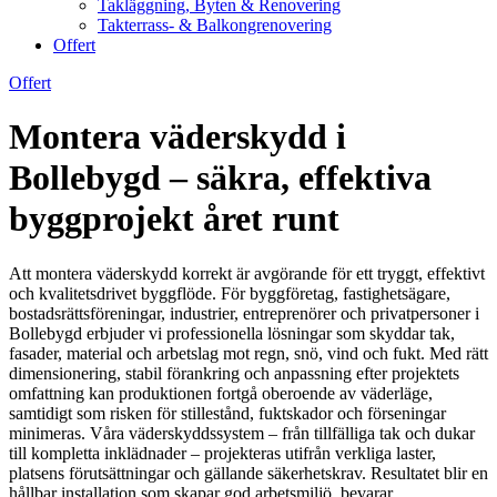
Takläggning, Byten & Renovering
Takterrass- & Balkongrenovering
Offert
Offert
Montera väderskydd i
Bollebygd – säkra, effektiva
byggprojekt året runt
Att montera väderskydd korrekt är avgörande för ett tryggt, effektivt
och kvalitetsdrivet byggflöde. För byggföretag, fastighetsägare,
bostadsrättsföreningar, industrier, entreprenörer och privatpersoner i
Bollebygd erbjuder vi professionella lösningar som skyddar tak,
fasader, material och arbetslag mot regn, snö, vind och fukt. Med rätt
dimensionering, stabil förankring och anpassning efter projektets
omfattning kan produktionen fortgå oberoende av väderläge,
samtidigt som risken för stillestånd, fuktskador och förseningar
minimeras. Våra väderskyddssystem – från tillfälliga tak och dukar
till kompletta inklädnader – projekteras utifrån verkliga laster,
platsens förutsättningar och gällande säkerhetskrav. Resultatet blir en
hållbar installation som skapar god arbetsmiljö, bevarar