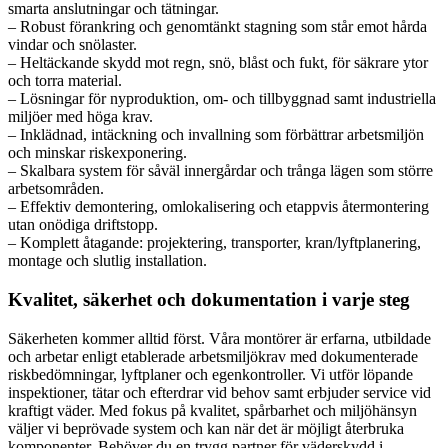
smarta anslutningar och tätningar.
– Robust förankring och genomtänkt stagning som står emot hårda
vindar och snölaster.
– Heltäckande skydd mot regn, snö, blåst och fukt, för säkrare ytor
och torra material.
– Lösningar för nyproduktion, om- och tillbyggnad samt industriella
miljöer med höga krav.
– Inklädnad, intäckning och invallning som förbättrar arbetsmiljön
och minskar riskexponering.
– Skalbara system för såväl innergårdar och trånga lägen som större
arbetsområden.
– Effektiv demontering, omlokalisering och etappvis återmontering
utan onödiga driftstopp.
– Komplett åtagande: projektering, transporter, kran/lyftplanering,
montage och slutlig installation.
Kvalitet, säkerhet och dokumentation i varje steg
Säkerheten kommer alltid först. Våra montörer är erfarna, utbildade
och arbetar enligt etablerade arbetsmiljökrav med dokumenterade
riskbedömningar, lyftplaner och egenkontroller. Vi utför löpande
inspektioner, tätar och efterdrar vid behov samt erbjuder service vid
kraftigt väder. Med fokus på kvalitet, spårbarhet och miljöhänsyn
väljer vi beprövade system och kan när det är möjligt återbruka
komponenter. Behöver du en trygg partner för väderskydd i