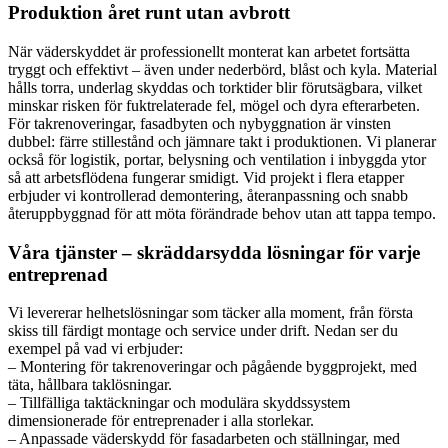
Produktion året runt utan avbrott
När väderskyddet är professionellt monterat kan arbetet fortsätta
tryggt och effektivt – även under nederbörd, blåst och kyla. Material
hålls torra, underlag skyddas och torktider blir förutsägbara, vilket
minskar risken för fuktrelaterade fel, mögel och dyra efterarbeten.
För takrenoveringar, fasadbyten och nybyggnation är vinsten
dubbel: färre stillestånd och jämnare takt i produktionen. Vi planerar
också för logistik, portar, belysning och ventilation i inbyggda ytor
så att arbetsflödena fungerar smidigt. Vid projekt i flera etapper
erbjuder vi kontrollerad demontering, återanpassning och snabb
återuppbyggnad för att möta förändrade behov utan att tappa tempo.
Våra tjänster – skräddarsydda lösningar för varje
entreprenad
Vi levererar helhetslösningar som täcker alla moment, från första
skiss till färdigt montage och service under drift. Nedan ser du
exempel på vad vi erbjuder:
– Montering för takrenoveringar och pågående byggprojekt, med
täta, hållbara taklösningar.
– Tillfälliga taktäckningar och modulära skyddssystem
dimensionerade för entreprenader i alla storlekar.
– Anpassade väderskydd för fasadarbeten och ställningar, med