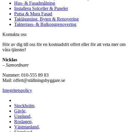
Hus- & Fasadmålning
Installera Solceller & Paneler
Putsa & Mura Fasad
Takläggning, Byten & Renovering
Takterrass- & Balkongrenovering
Kontakta oss
Hör av dig till oss för en kostnadsfri offert eller för att veta mer om
våra tjänster!
Nicklas
–
Samordnare
Nummer: 010-555 89 83
Mail: offert@ställningsbyggare.se
Integritetspolicy
Vi utför arbeten i hela Sverige:
Stockholm,
Gävle,
Uppland,
Roslagen,
Västmanland,