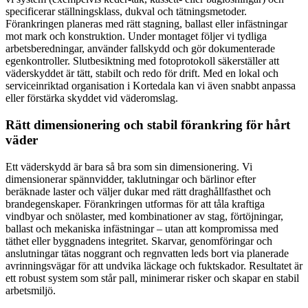
specificerar ställningsklass, dukval och tätningsmetoder.
Förankringen planeras med rätt stagning, ballast eller infästningar
mot mark och konstruktion. Under montaget följer vi tydliga
arbetsberedningar, använder fallskydd och gör dokumenterade
egenkontroller. Slutbesiktning med fotoprotokoll säkerställer att
väderskyddet är tätt, stabilt och redo för drift. Med en lokal och
serviceinriktad organisation i Kortedala kan vi även snabbt anpassa
eller förstärka skyddet vid väderomslag.
Rätt dimensionering och stabil förankring för hårt
väder
Ett väderskydd är bara så bra som sin dimensionering. Vi
dimensionerar spännvidder, taklutningar och bärlinor efter
beräknade laster och väljer dukar med rätt draghållfasthet och
brandegenskaper. Förankringen utformas för att tåla kraftiga
vindbyar och snölaster, med kombinationer av stag, förtöjningar,
ballast och mekaniska infästningar – utan att kompromissa med
täthet eller byggnadens integritet. Skarvar, genomföringar och
anslutningar tätas noggrant och regnvatten leds bort via planerade
avrinningsvägar för att undvika läckage och fuktskador. Resultatet är
ett robust system som står pall, minimerar risker och skapar en stabil
arbetsmiljö.