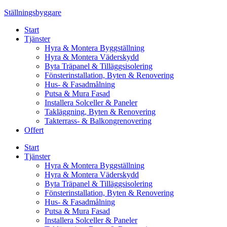
Skip
Ställningsbyggare
to
Start
content
Tjänster
Hyra & Montera Byggställning
Hyra & Montera Väderskydd
Byta Träpanel & Tilläggsisolering
Fönsterinstallation, Byten & Renovering
Hus- & Fasadmålning
Putsa & Mura Fasad
Installera Solceller & Paneler
Takläggning, Byten & Renovering
Takterrass- & Balkongrenovering
Offert
Start
Tjänster
Hyra & Montera Byggställning
Hyra & Montera Väderskydd
Byta Träpanel & Tilläggsisolering
Fönsterinstallation, Byten & Renovering
Hus- & Fasadmålning
Putsa & Mura Fasad
Installera Solceller & Paneler