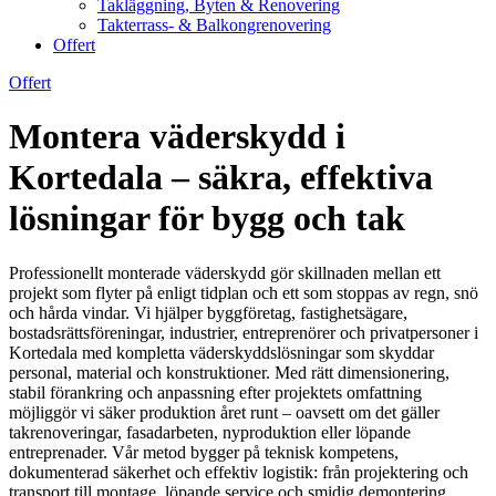
Takläggning, Byten & Renovering
Takterrass- & Balkongrenovering
Offert
Offert
Montera väderskydd i
Kortedala – säkra, effektiva
lösningar för bygg och tak
Professionellt monterade väderskydd gör skillnaden mellan ett
projekt som flyter på enligt tidplan och ett som stoppas av regn, snö
och hårda vindar. Vi hjälper byggföretag, fastighetsägare,
bostadsrättsföreningar, industrier, entreprenörer och privatpersoner i
Kortedala med kompletta väderskyddslösningar som skyddar
personal, material och konstruktioner. Med rätt dimensionering,
stabil förankring och anpassning efter projektets omfattning
möjliggör vi säker produktion året runt – oavsett om det gäller
takrenoveringar, fasadarbeten, nyproduktion eller löpande
entreprenader. Vår metod bygger på teknisk kompetens,
dokumenterad säkerhet och effektiv logistik: från projektering och
transport till montage, löpande service och smidig demontering.