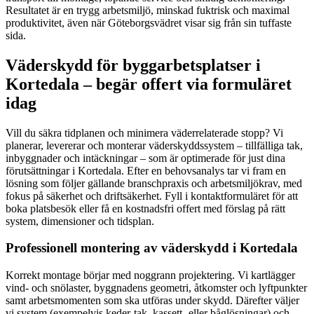
Resultatet är en trygg arbetsmiljö, minskad fuktrisk och maximal
produktivitet, även när Göteborgsvädret visar sig från sin tuffaste
sida.
Väderskydd för byggarbetsplatser i
Kortedala – begär offert via formuläret
idag
Vill du säkra tidplanen och minimera väderrelaterade stopp? Vi
planerar, levererar och monterar väderskyddssystem – tillfälliga tak,
inbyggnader och intäckningar – som är optimerade för just dina
förutsättningar i Kortedala. Efter en behovsanalys tar vi fram en
lösning som följer gällande branschpraxis och arbetsmiljökrav, med
fokus på säkerhet och driftsäkerhet. Fyll i kontaktformuläret för att
boka platsbesök eller få en kostnadsfri offert med förslag på rätt
system, dimensioner och tidsplan.
Professionell montering av väderskydd i Kortedala
Korrekt montage börjar med noggrann projektering. Vi kartlägger
vind- och snölaster, byggnadens geometri, åtkomster och lyftpunkter
samt arbetsmomenten som ska utföras under skydd. Därefter väljer
vi system (exempelvis keder-tak, kassett- eller båglösningar) och