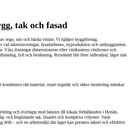
gg, tak och fasad
av regn, snö och hårda vindar. Vi hjälper byggföretag,
atser vid takrenoveringar, fasadarbeten, nyproduktion och ombyggnation.
n. Våra lösningar dimensioneras efter västkustens vindzoner och
mning, lyft och besiktning. Resultatet blir färre stillestånd, lägre risk
tt kombinera rätt material, smart logistik och säker montering minskar
ördelning och överlapp med hänsyn till lokala förhållanden i Henån,
låg- och höglutande tak, fasader och komplexa volymer. Varje
drift – och en arbetsmiljö där laget kan prestera säkert och effektivt.