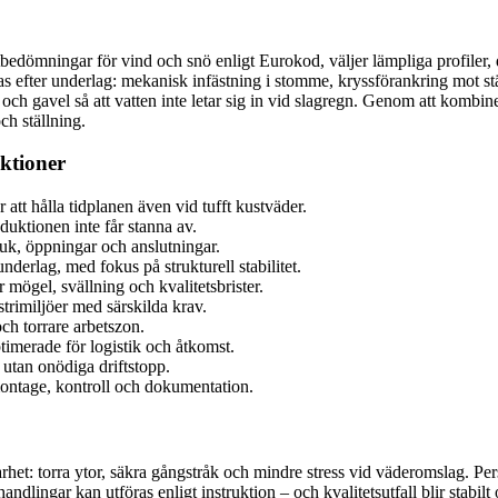
tbedömningar för vind och snö enligt Eurokod, väljer lämpliga profiler,
 efter underlag: mekanisk infästning i stomme, kryssförankring mot stäl
 och gavel så att vatten inte letar sig in vid slagregn. Genom att komb
ch ställning.
ktioner
att hålla tidplanen även vid tufft kustväder.
duktionen inte får stanna av.
duk, öppningar och anslutningar.
derlag, med fokus på strukturell stabilitet.
mögel, svällning och kvalitetsbrister.
rimiljöer med särskilda krav.
ch torrare arbetszon.
timerade för logistik och åtkomst.
 utan onödiga driftstopp.
montage, kontroll och dokumentation.
rhet: torra ytor, säkra gångstråk och mindre stress vid väderomslag. Per
ehandlingar kan utföras enligt instruktion – och kvalitetsutfall blir stab