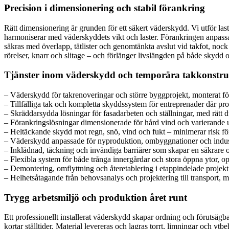
Precision i dimensionering och stabil förankring
Rätt dimensionering är grunden för ett säkert väderskydd. Vi utför las
harmoniserar med väderskyddets vikt och laster. Förankringen anpassas
säkras med överlapp, tätlister och genomtänkta avslut vid takfot, nock
rörelser, knarr och slitage – och förlänger livslängden på både skydd o
Tjänster inom väderskydd och temporära takkonstru
– Väderskydd för takrenoveringar och större byggprojekt, monterat för 
– Tillfälliga tak och kompletta skyddssystem för entreprenader där pro
– Skräddarsydda lösningar för fasadarbeten och ställningar, med rätt 
– Förankringslösningar dimensionerade för hård vind och varierande un
– Heltäckande skydd mot regn, snö, vind och fukt – minimerar risk för 
– Väderskydd anpassade för nyproduktion, ombyggnationer och indust
– Inklädnad, täckning och invändiga barriärer som skapar en säkrare o
– Flexibla system för både trånga innergårdar och stora öppna ytor, op
– Demontering, omflyttning och återetablering i etappindelade projekt
– Helhetsåtagande från behovsanalys och projektering till transport, 
Trygg arbetsmiljö och produktion året runt
Ett professionellt installerat väderskydd skapar ordning och förutsägba
kortar ställtider. Material levereras och lagras torrt, limningar och ytb