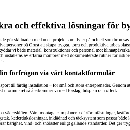
a och effektiva lösningar för by
e gör skillnaden mellan ett projekt som flyter på och ett som bromsas 
 privatpersoner på Orust att skapa trygga, torra och produktiva arbetspl
kyddar vi både material, konstruktioner och personal mot klimatpåverka
ch installeras av erfarna montörer med dokumenterade rutiner för riskbedö
er.
in förfrågan via vårt kontaktformulär
port till färdig installation – för små och stora entreprenader. Genom a
kt i formuläret så återkommer vi med förslag, tidsplan och offert.
nabba väderskiften. Våra montageteam planerar därför infästningar, lastf
ngstak, kederdukslösningar, inklädnad och täcksystem som passar både 
bärighet, vind- och snölaster enligt gällande standarder. Det ger trygg 