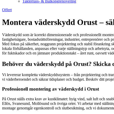
Takterrass- & Balkongrenovering
Offert
Montera väderskydd Orust – säkr
Väderskydd som är korrekt dimensionerade och professionellt monterad
fastighetsägare, bostadsrättsföreningar, industrier, entreprenörer och
Med fokus på säkerhet, noggrann projektering och stabil förankring s
lokala förhållanden, anpassas efter varje ställningstyp och arbetsyta, o
för fuktskador och en jämnare produktionstakt – året runt, oavsett väd
Behöver du väderskydd på Orust? Skicka d
Vi levererar kompletta väderskyddssystem – från projektering och trans
vi väderberoendet och säkrar tidsplaner och budget. Beskriv ditt proje
Professionell montering av väderskydd i Orust
På Orust ställs extra krav av kustklimatet: byig vind, salt luft och s
Ellös, Svanesund, Mollösund och övriga orter. Vi arbetar med ställni
montage genomgår egenkontroll och slutbesiktning, och vi dokumenterar 