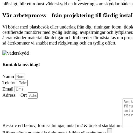
plötsligt, blir ett robust väderskydd en investering som skyddar både a
Vår arbetsprocess – från projektering till färdig instal
Vi börjar med platsbesök eller underlag från dig: ritningar, foton, ti
certifierade montörer med tydlig ledning, avspärrningar och lyftplaner
återanvänder material där det går och förbereder för nästa fas om proje
så återkommer vi snabbt med rådgivning och en tydlig offert.
Kontakta oss idag!
Namn
Telefon
Email
Adress + Ort
Beskriv ert behov, förutsättningar, antal m2 & önskat startdatum
Bifoga gärna eventuella dokument, bilder eller ritningar