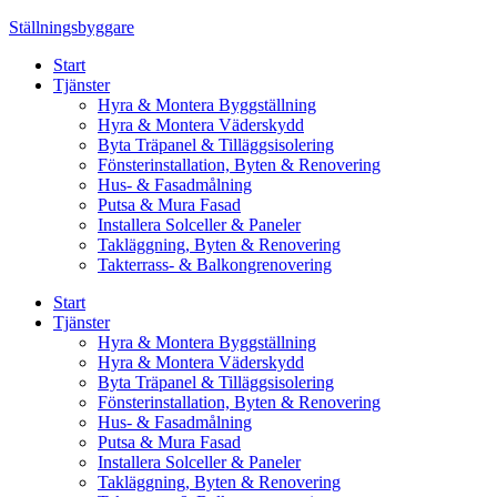
Skip
Ställningsbyggare
to
Start
content
Tjänster
Hyra & Montera Byggställning
Hyra & Montera Väderskydd
Byta Träpanel & Tilläggsisolering
Fönsterinstallation, Byten & Renovering
Hus- & Fasadmålning
Putsa & Mura Fasad
Installera Solceller & Paneler
Takläggning, Byten & Renovering
Takterrass- & Balkongrenovering
Start
Tjänster
Hyra & Montera Byggställning
Hyra & Montera Väderskydd
Byta Träpanel & Tilläggsisolering
Fönsterinstallation, Byten & Renovering
Hus- & Fasadmålning
Putsa & Mura Fasad
Installera Solceller & Paneler
Takläggning, Byten & Renovering