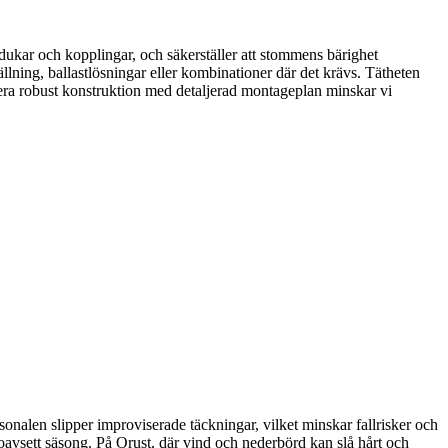
 dukar och kopplingar, och säkerställer att stommens bärighet
lning, ballastlösningar eller kombinationer där det krävs. Tätheten
inera robust konstruktion med detaljerad montageplan minskar vi
sonalen slipper improviserade täckningar, vilket minskar fallrisker och
ilt oavsett säsong. På Orust, där vind och nederbörd kan slå hårt och