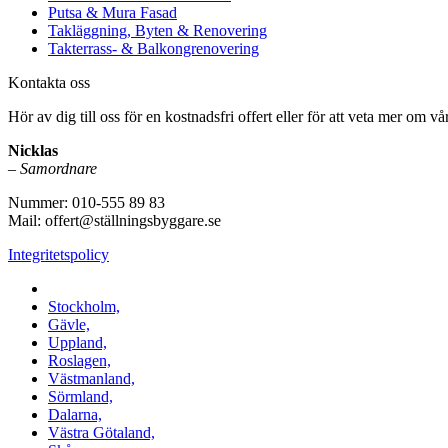
Putsa & Mura Fasad
Takläggning, Byten & Renovering
Takterrass- & Balkongrenovering
Kontakta oss
Hör av dig till oss för en kostnadsfri offert eller för att veta mer om vår
Nicklas
–
Samordnare
Nummer: 010-555 89 83
Mail: offert@ställningsbyggare.se
Integritetspolicy
Vi utför arbeten i hela Sverige:
Stockholm,
Gävle,
Uppland,
Roslagen,
Västmanland,
Sörmland,
Dalarna,
Västra Götaland,