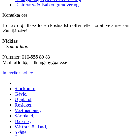
Takterrass- & Balkongrenovering
Kontakta oss
Hör av dig till oss för en kostnadsfri offert eller för att veta mer om
våra tjänster!
Nicklas
–
Samordnare
Nummer: 010-555 89 83
Mail: offert@ställningsbyggare.se
Integritetspolicy
Vi utför arbeten i hela Sverige:
Stockholm,
Gävle,
Uppland,
Roslagen,
Västmanland,
Sörmland,
Dalarna,
Västra Götaland,
Skåne,