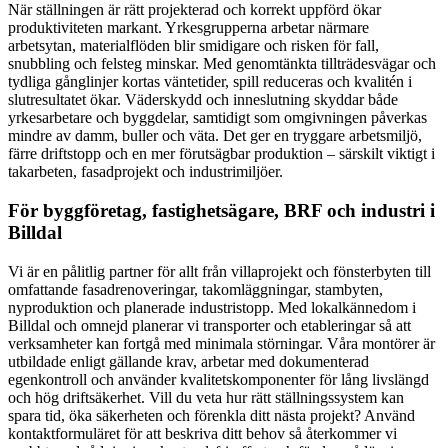
När ställningen är rätt projekterad och korrekt uppförd ökar
produktiviteten markant. Yrkesgrupperna arbetar närmare
arbetsytan, materialflöden blir smidigare och risken för fall,
snubbling och felsteg minskar. Med genomtänkta tillträdesvägar och
tydliga gånglinjer kortas väntetider, spill reduceras och kvalitén i
slutresultatet ökar. Väderskydd och inneslutning skyddar både
yrkesarbetare och byggdelar, samtidigt som omgivningen påverkas
mindre av damm, buller och väta. Det ger en tryggare arbetsmiljö,
färre driftstopp och en mer förutsägbar produktion – särskilt viktigt i
takarbeten, fasadprojekt och industrimiljöer.
För byggföretag, fastighetsägare, BRF och industri i
Billdal
Vi är en pålitlig partner för allt från villaprojekt och fönsterbyten till
omfattande fasadrenoveringar, takomläggningar, stambyten,
nyproduktion och planerade industristopp. Med lokalkännedom i
Billdal och omnejd planerar vi transporter och etableringar så att
verksamheter kan fortgå med minimala störningar. Våra montörer är
utbildade enligt gällande krav, arbetar med dokumenterad
egenkontroll och använder kvalitetskomponenter för lång livslängd
och hög driftsäkerhet. Vill du veta hur rätt ställningssystem kan
spara tid, öka säkerheten och förenkla ditt nästa projekt? Använd
kontaktformuläret för att beskriva ditt behov så återkommer vi