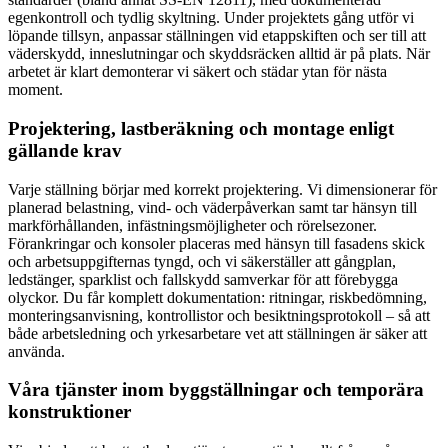
egenkontroll och tydlig skyltning. Under projektets gång utför vi
löpande tillsyn, anpassar ställningen vid etappskiften och ser till att
väderskydd, inneslutningar och skyddsräcken alltid är på plats. När
arbetet är klart demonterar vi säkert och städar ytan för nästa
moment.
Projektering, lastberäkning och montage enligt
gällande krav
Varje ställning börjar med korrekt projektering. Vi dimensionerar för
planerad belastning, vind- och väderpåverkan samt tar hänsyn till
markförhållanden, infästningsmöjligheter och rörelsezoner.
Förankringar och konsoler placeras med hänsyn till fasadens skick
och arbetsuppgifternas tyngd, och vi säkerställer att gångplan,
ledstänger, sparklist och fallskydd samverkar för att förebygga
olyckor. Du får komplett dokumentation: ritningar, riskbedömning,
monteringsanvisning, kontrollistor och besiktningsprotokoll – så att
både arbetsledning och yrkesarbetare vet att ställningen är säker att
använda.
Våra tjänster inom byggställningar och temporära
konstruktioner