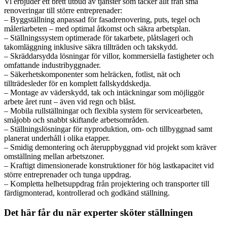
Vi erbjuder ett brett utbud av tjänster som täcker allt från små
renoveringar till större entreprenader:
– Byggställning anpassad för fasadrenovering, puts, tegel och
måleriarbeten – med optimal åtkomst och säkra arbetsplan.
– Ställningssystem optimerade för takarbete, plåtslageri och
takomläggning inklusive säkra tillträden och takskydd.
– Skräddarsydda lösningar för villor, kommersiella fastigheter och
omfattande industribyggnader.
– Säkerhetskomponenter som helräcken, fotlist, nät och
tillträdesleder för en komplett fallskyddskedja.
– Montage av väderskydd, tak och intäckningar som möjliggör
arbete året runt – även vid regn och blåst.
– Mobila rullställningar och flexibla system för servicearbeten,
småjobb och snabbt skiftande arbetsområden.
– Ställningslösningar för nyproduktion, om- och tillbyggnad samt
planerat underhåll i olika etapper.
– Smidig demontering och återuppbyggnad vid projekt som kräver
omställning mellan arbetszoner.
– Kraftigt dimensionerade konstruktioner för hög lastkapacitet vid
större entreprenader och tunga uppdrag.
– Kompletta helhetsuppdrag från projektering och transporter till
färdigmonterad, kontrollerad och godkänd ställning.
Det här får du när experter sköter ställningen