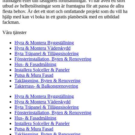
framtagen efter din fastighets förutsättningar. Vi har även ett stort
utbud av helhetslösningar som är framtagna för att passa de allra
flesta behov. Är det ett stort och omfattande projekt som du vill ha
hjälp med kan vi boka in ett gratis platsbesök med en utbildad
fackman.
Våra tjänster
Hyra & Montera Byggställning
Hyra & Montera Väderskydd
Byta Träpanel & Tilläggsisolering
Fönsterinstallation, Byten & Renovering
Hus- & Fasadmålning
Installera Solceller & Paneler
Putsa & Mura Fasad
Takläggning, Byten & Renovering
Takterrass- & Balkongrenovering
Hyra & Montera Byggställning
Hyra & Montera Väderskydd
Byta Träpanel & Tilläggsisolering
Fönsterinstallation, Byten & Renovering
Hus- & Fasadmålning
Installera Solceller & Paneler
Putsa & Mura Fasad
Takläggning, Byten & Renovering