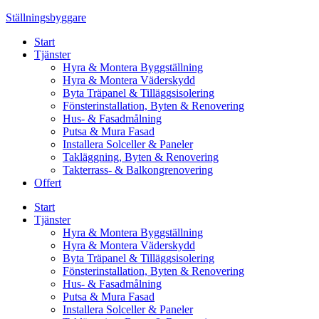
Skip
Ställningsbyggare
to
Start
content
Tjänster
Hyra & Montera Byggställning
Hyra & Montera Väderskydd
Byta Träpanel & Tilläggsisolering
Fönsterinstallation, Byten & Renovering
Hus- & Fasadmålning
Putsa & Mura Fasad
Installera Solceller & Paneler
Takläggning, Byten & Renovering
Takterrass- & Balkongrenovering
Offert
Start
Tjänster
Hyra & Montera Byggställning
Hyra & Montera Väderskydd
Byta Träpanel & Tilläggsisolering
Fönsterinstallation, Byten & Renovering
Hus- & Fasadmålning
Putsa & Mura Fasad
Installera Solceller & Paneler