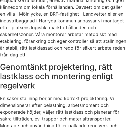
erbjuda korta ledtider, effektiv materialhantering och god
kännedom om lokala förhållanden. Oavsett om det gäller
en villa i Mölnlycke, en BRF-fastighet i Landvetter eller en
industribyggnad i Härryda kommun anpassar vi montaget
efter platsens logistik, markförhållanden och
säkerhetszoner. Våra montörer arbetar metodiskt med
etablering, förankring och egenkontroller så att ställningen
är stabil, rätt lastklassad och redo för säkert arbete redan
från dag ett.
Genomtänkt projektering, rätt
lastklass och montering enligt
regelverk
En säker ställning börjar med korrekt projektering. Vi
dimensionerar efter belastning, arbetsmoment och
exponerade höjder, väljer rätt lastklass och planerar för
säkra tillträden, ev. trappor och materialtransporter.
Montage och användning följer gällande regelverk och