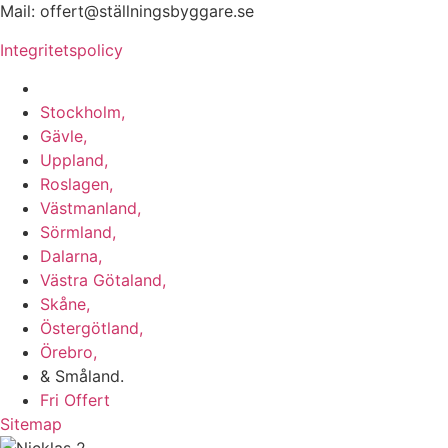
Mail: offert@ställningsbyggare.se
Integritetspolicy
Vi utför arbeten i hela Sverige:
Stockholm,
Gävle,
Uppland,
Roslagen,
Västmanland,
Sörmland,
Dalarna,
Västra Götaland,
Skåne,
Östergötland,
Örebro,
& Småland.
Fri Offert
Sitemap