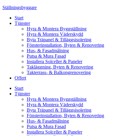
Skip
Ställningsbyggare
to
Start
content
Tjänster
Hyra & Montera Byggställning
Hyra & Montera Väderskydd
Byta Träpanel & Tilläggsisolering
Fönsterinstallation, Byten & Renovering
Hus- & Fasadmålning
Putsa & Mura Fasad
Installera Solceller & Paneler
Takläggning, Byten & Renovering
Takterrass- & Balkongrenovering
Offert
Start
Tjänster
Hyra & Montera Byggställning
Hyra & Montera Väderskydd
Byta Träpanel & Tilläggsisolering
Fönsterinstallation, Byten & Renovering
Hus- & Fasadmålning
Putsa & Mura Fasad
Installera Solceller & Paneler