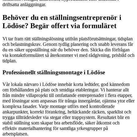
driftsatta anläggningar.
Behöver du en ställningsentreprenör i
Lödöse? Begär offert via formuläret
Vi tar fram rätt ställningslösning utifrån platsförutsättningar, tidsplan
och belastningskrav. Genom tydlig planering och snabb leverans får
du en säker uppställning när du behöver den. Skicka din förfrågan
via kontaktformuläret så återkommer vi med rådgivning, prisbild och
tidplan.
Professionellt ställningsmontage i Lödöse
Vår lokala närvaro i Lödöse innebär korta ledtider, god kännedom
om förhållanden på plats och smidiga etableringar. Vi hanterar allt
från mindre villaprojekt till omfattande entreprenader i flera etapper,
med lösningar som anpassas för trånga innergårdar, ojämna ytor eller
komplexa fasader. Varje montage utförs med kontrollerade
ankarpunkter, korrekt förankring, heltäckande räcken, sparklist och
trygga tillträdesleder via stegar eller trappsystem. Resultatet blir en
stabil ställning som skapar bra arbetsflöde, säker åtkomst och
effektiv materialhantering för samtliga yrkesgrupper på
arbetsplatsen.