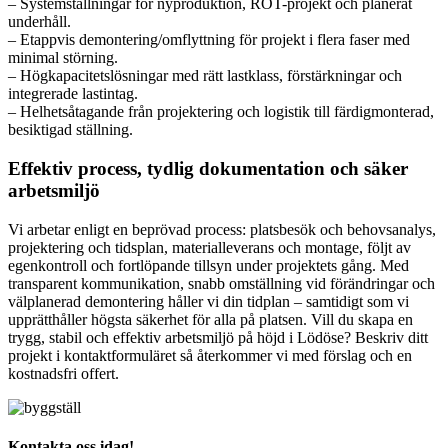
– Systemställningar för nyproduktion, ROT-projekt och planerat
underhåll.
– Etappvis demontering/omflyttning för projekt i flera faser med
minimal störning.
– Högkapacitetslösningar med rätt lastklass, förstärkningar och
integrerade lastintag.
– Helhetsåtagande från projektering och logistik till färdigmonterad,
besiktigad ställning.
Effektiv process, tydlig dokumentation och säker
arbetsmiljö
Vi arbetar enligt en beprövad process: platsbesök och behovsanalys,
projektering och tidsplan, materialleverans och montage, följt av
egenkontroll och fortlöpande tillsyn under projektets gång. Med
transparent kommunikation, snabb omställning vid förändringar och
välplanerad demontering håller vi din tidplan – samtidigt som vi
upprätthåller högsta säkerhet för alla på platsen. Vill du skapa en
trygg, stabil och effektiv arbetsmiljö på höjd i Lödöse? Beskriv ditt
projekt i kontaktformuläret så återkommer vi med förslag och en
kostnadsfri offert.
Kontakta oss idag!