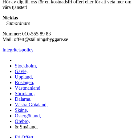
Hör av dig till oss för en kostnadsfri offert eller för att veta mer om
våra tjänster!
Nicklas
–
Samordnare
Nummer: 010-555 89 83
Mail: offert@ställningsbyggare.se
Integritetspolicy
Vi utför arbeten i hela Sverige:
Stockholm,
Gävle,
Uppland,
Roslagen,
Västmanland,
Sörmland,
Dalarna,
Västra Götaland,
Skåne,
Östergötland,
Örebro,
& Småland.
Fri Offert