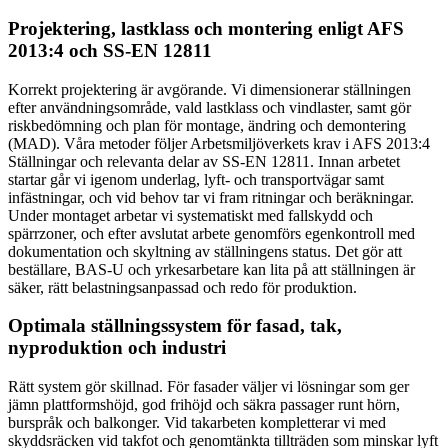
Projektering, lastklass och montering enligt AFS
2013:4 och SS-EN 12811
Korrekt projektering är avgörande. Vi dimensionerar ställningen
efter användningsområde, vald lastklass och vindlaster, samt gör
riskbedömning och plan för montage, ändring och demontering
(MAD). Våra metoder följer Arbetsmiljöverkets krav i AFS 2013:4
Ställningar och relevanta delar av SS-EN 12811. Innan arbetet
startar går vi igenom underlag, lyft- och transportvägar samt
infästningar, och vid behov tar vi fram ritningar och beräkningar.
Under montaget arbetar vi systematiskt med fallskydd och
spärrzoner, och efter avslutat arbete genomförs egenkontroll med
dokumentation och skyltning av ställningens status. Det gör att
beställare, BAS-U och yrkesarbetare kan lita på att ställningen är
säker, rätt belastningsanpassad och redo för produktion.
Optimala ställningssystem för fasad, tak,
nyproduktion och industri
Rätt system gör skillnad. För fasader väljer vi lösningar som ger
jämn plattformshöjd, god frihöjd och säkra passager runt hörn,
burspråk och balkonger. Vid takarbeten kompletterar vi med
skyddsräcken vid takfot och genomtänkta tillträden som minskar lyft