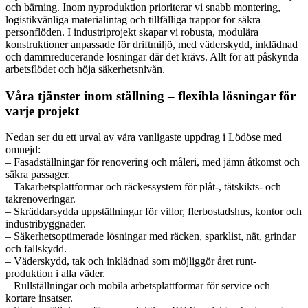
och bärning. Inom nyproduktion prioriterar vi snabb montering,
logistikvänliga materialintag och tillfälliga trappor för säkra
personflöden. I industriprojekt skapar vi robusta, modulära
konstruktioner anpassade för driftmiljö, med väderskydd, inklädnad
och dammreducerande lösningar där det krävs. Allt för att påskynda
arbetsflödet och höja säkerhetsnivån.
Våra tjänster inom ställning – flexibla lösningar för
varje projekt
Nedan ser du ett urval av våra vanligaste uppdrag i Lödöse med
omnejd:
– Fasadställningar för renovering och måleri, med jämn åtkomst och
säkra passager.
– Takarbetsplattformar och räckessystem för plåt-, tätskikts- och
takrenoveringar.
– Skräddarsydda uppställningar för villor, flerbostadshus, kontor och
industribyggnader.
– Säkerhetsoptimerade lösningar med räcken, sparklist, nät, grindar
och fallskydd.
– Väderskydd, tak och inklädnad som möjliggör året runt-
produktion i alla väder.
– Rullställningar och mobila arbetsplattformar för service och
kortare insatser.