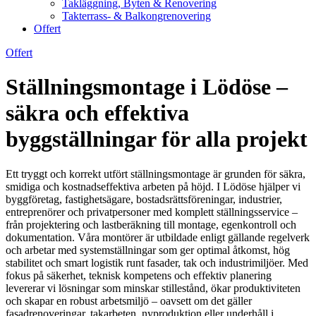
Takläggning, Byten & Renovering
Takterrass- & Balkongrenovering
Offert
Offert
Ställningsmontage i Lödöse –
säkra och effektiva
byggställningar för alla projekt
Ett tryggt och korrekt utfört ställningsmontage är grunden för säkra,
smidiga och kostnadseffektiva arbeten på höjd. I Lödöse hjälper vi
byggföretag, fastighetsägare, bostadsrättsföreningar, industrier,
entreprenörer och privatpersoner med komplett ställningsservice –
från projektering och lastberäkning till montage, egenkontroll och
dokumentation. Våra montörer är utbildade enligt gällande regelverk
och arbetar med systemställningar som ger optimal åtkomst, hög
stabilitet och smart logistik runt fasader, tak och industrimiljöer. Med
fokus på säkerhet, teknisk kompetens och effektiv planering
levererar vi lösningar som minskar stillestånd, ökar produktiviteten
och skapar en robust arbetsmiljö – oavsett om det gäller
fasadrenoveringar, takarbeten, nyproduktion eller underhåll i