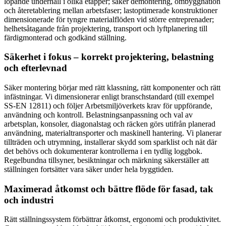
löpande underhåll i olika etapper; säker demontering, ombyggnation
och återetablering mellan arbetsfaser; lastoptimerade konstruktioner
dimensionerade för tyngre materialflöden vid större entreprenader;
helhetsåtagande från projektering, transport och lyftplanering till
färdigmonterad och godkänd ställning.
Säkerhet i fokus – korrekt projektering, belastning
och efterlevnad
Säker montering börjar med rätt klassning, rätt komponenter och rätt
infästningar. Vi dimensionerar enligt branschstandard (till exempel
SS-EN 12811) och följer Arbetsmiljöverkets krav för uppförande,
användning och kontroll. Belastningsanpassning och val av
arbetsplan, konsoler, diagonalstag och räcken görs utifrån planerad
användning, materialtransporter och maskinell hantering. Vi planerar
tillträden och utrymning, installerar skydd som sparklist och nät där
det behövs och dokumenterar kontrollerna i en tydlig loggbok.
Regelbundna tillsyner, besiktningar och märkning säkerställer att
ställningen fortsätter vara säker under hela byggtiden.
Maximerad åtkomst och bättre flöde för fasad, tak
och industri
Rätt ställningssystem förbättrar åtkomst, ergonomi och produktivitet.