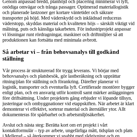
Genom anpassad bredd, planhöjd och placering minimerar vi lyft,
onödiga omvägar och trånga passager. Optimerad materiallogistik
och planerade lastzoner ger kortare väntetider och säkrare
transporter på höjd. Med väderskydd och inklädnad reduceras
väderstopp, skyddas material och kvaliteten höjs – särskilt viktigt vid
målning, puts och känsliga takarbeten. För industriprojekt anpassar
vi lösningar runt rördragningar, maskiner och driftmiljöer så att
produktionen kan fortsätta med minimala avbrott.
Så arbetar vi – från behovsanalys till godkänd
ställning
Vår process är strukturerad för trygg leverans. Vi börjar med
behovsanalys och platsbesök, gör lastberäkning och upprättar
ritning/plan för ställning och förankring. Därefter planerar vi
logistik, transporter och eventuella lyft. Certifierade montörer bygger
enligt plan, och en ansvarig utför kontroll samt märker anläggningen
före driftsättning. Under projektets gång erbjuder vi löpande tillsyn,
justeringar och ombyggnationer vid etappskiften. När arbetet är klart
demonterar vi effektivt, sorterar material och återställer ytor. Allt
dokumenteras för spårbarhet och arbetsmiljösäkerhet.
Avslut och nästa steg: Berätta kort om ert projekt i vårt
kontaktformulär – typ av arbete, ungefärliga mått, tidsplan och plats
i Mellerud – så återkommer vi snabbt med rådgivning och en