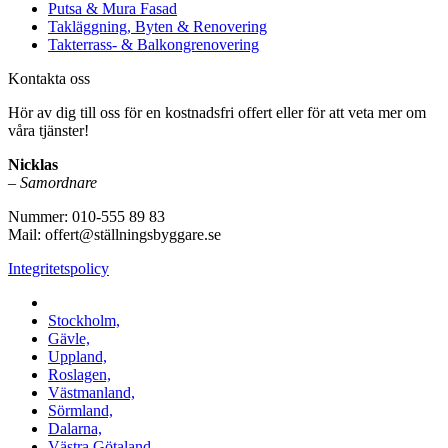
Putsa & Mura Fasad
Takläggning, Byten & Renovering
Takterrass- & Balkongrenovering
Kontakta oss
Hör av dig till oss för en kostnadsfri offert eller för att veta mer om
våra tjänster!
Nicklas
–
Samordnare
Nummer: 010-555 89 83
Mail: offert@ställningsbyggare.se
Integritetspolicy
Vi utför arbeten i hela Sverige:
Stockholm,
Gävle,
Uppland,
Roslagen,
Västmanland,
Sörmland,
Dalarna,
Västra Götaland,