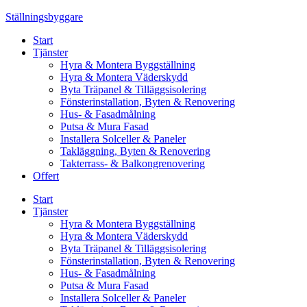
Skip
Ställningsbyggare
to
Start
content
Tjänster
Hyra & Montera Byggställning
Hyra & Montera Väderskydd
Byta Träpanel & Tilläggsisolering
Fönsterinstallation, Byten & Renovering
Hus- & Fasadmålning
Putsa & Mura Fasad
Installera Solceller & Paneler
Takläggning, Byten & Renovering
Takterrass- & Balkongrenovering
Offert
Start
Tjänster
Hyra & Montera Byggställning
Hyra & Montera Väderskydd
Byta Träpanel & Tilläggsisolering
Fönsterinstallation, Byten & Renovering
Hus- & Fasadmålning
Putsa & Mura Fasad
Installera Solceller & Paneler