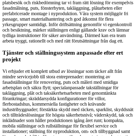
platsbesök och riskbedömning tar vi fram rätt lösning för exempelvis
fasadmålning, puts, fönsterbyten, takläggning, plåtarbeten eller
prefabricerade montage i nyproduktion. Våra system möjliggör fri
passage, smart materialhantering och god åtkomst för flera
yrkesgrupper samtidigt. Inför driftsättning genomför vi egenkontroll
och besiktning, märker ställningen enligt gällande krav och lämnar
tydliga instruktioner för säker användning. Därmed kan era team
arbeta tryggt, rationellt och med rätt förutsättningar från dag ett.
Tjänster och ställningssystem anpassade efter ert
projekt
Vi erbjuder ett komplett utbud av lösningar som täcker allt från
mindre servicejobb till stora entreprenader: montering av
fasadställningar för renovering, puts och måleri med smidiga
arbetsplan och säkra flytt; specialanpassade takställningar för
takläggning, plåt och taksäkerhetsarbeten med genomtänkta
förankringar; skräddarsydda konfigurationer för villor,
flerbostadshus, kommersiella fastigheter och krävande
industribyggnader; förstärkta skydd med räcken, sparklist, skyddsnät
och tillträdeslösningar för högsta säkerhetsnivå; väderskydd, tak och
inklädnader som håller produktionen igång året runt; kompakta,
mobila ställningar och rullställningar för flexibel service och
installationer; ställning för nyproduktion, om- och tillbyggnad samt