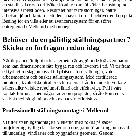
en stabil, säker och driftsäker lösning som tål väder, belastning och
intensiva arbetsflöden. Resultatet blir färre störningar, bättre
arbetsmiljö och kortare ledtider – oavsett om ni behöver en kompakt
lösning för en villa eller ett avancerat system för en större
entreprenad i Mellerud med omnejd.
Behöver du en pålitlig ställningspartner?
Skicka en förfrågan redan idag
När tidplanen är tight och säkerheten är avgörande krävs en partner
som kan dimensionera rätt, bygga rätt och leverera i tid. Vi tar fram
ett tydligt förslag anpassat till platsens förutsättningar, valda
arbetsmoment och önskat ställningssystem. Med certifierade
montörer, kvalitetskontroller och material från ledande tillverkare
säkerställer vi både regeluppfyllnad och effektivitet. Fyll i vårt
kontaktformulär med några rader om projektet, så återkommer vi
snabbt med rådgivning och kostnadsfri offertskiss.
Professionellt ställningsmontage i Mellerud
Vi utför ställningsmontage i Mellerud med fokus på säker
projektering, tydliga lastklasser och noggrann förankring anpassad
till underlag, vindlaster och byggnadens geometri. Genom