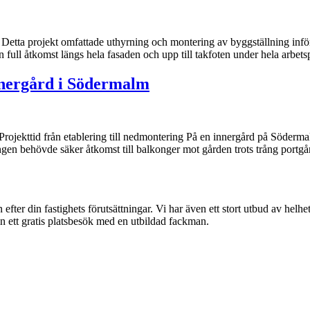
etta projekt omfattade uthyrning och montering av byggställning inför
 full åtkomst längs hela fasaden och upp till takfoten under hela arb
nnergård i Södermalm
Projekttid från etablering till nedmontering På en innergård på Söderm
gen behövde säker åtkomst till balkonger mot gården trots trång portgån
 efter din fastighets förutsättningar. Vi har även ett stort utbud av helh
in ett gratis platsbesök med en utbildad fackman.