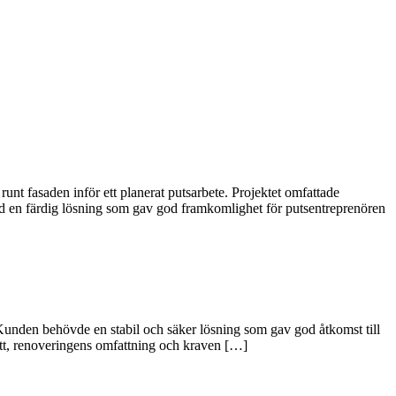
unt fasaden inför ett planerat putsarbete. Projektet omfattade
d en färdig lösning som gav god framkomlighet för putsentreprenören
Kunden behövde en stabil och säker lösning som gav god åtkomst till
mått, renoveringens omfattning och kraven […]