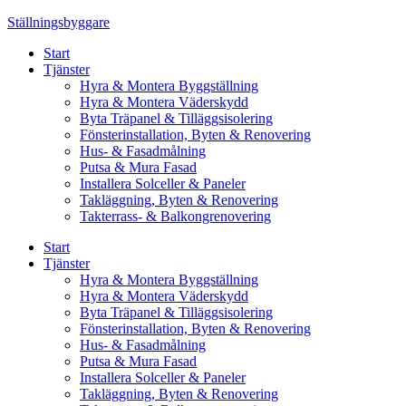
Skip
Ställningsbyggare
to
Start
content
Tjänster
Hyra & Montera Byggställning
Hyra & Montera Väderskydd
Byta Träpanel & Tilläggsisolering
Fönsterinstallation, Byten & Renovering
Hus- & Fasadmålning
Putsa & Mura Fasad
Installera Solceller & Paneler
Takläggning, Byten & Renovering
Takterrass- & Balkongrenovering
Start
Tjänster
Hyra & Montera Byggställning
Hyra & Montera Väderskydd
Byta Träpanel & Tilläggsisolering
Fönsterinstallation, Byten & Renovering
Hus- & Fasadmålning
Putsa & Mura Fasad
Installera Solceller & Paneler
Takläggning, Byten & Renovering